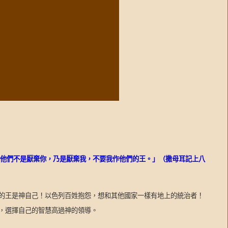
為他們不是厭棄你，乃是厭棄我，不要我作他們的王。」（撒母耳記上八
的王是神自己！以色列百姓抱怨，想和其他國家一樣有地上的統治者！
，選擇自己的智慧高過神的領導。