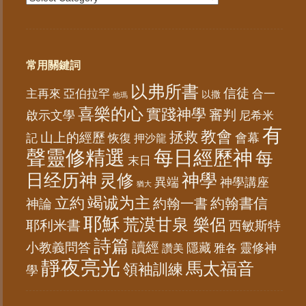
常用關鍵詞
以弗所書
信徒
亞伯拉罕
主再來
合一
以撒
他瑪
喜樂的心
實踐神學
審判
啟示文學
尼希米
有
教會
拯救
山上的經歷
會幕
記
恢復
押沙龍
聲靈修精選
每日經歷神
每
末日
日经历神
神學
灵修
異端
神學講座
猶大
竭诚为主
立約
約翰書信
神論
約翰一書
耶穌
荒漠甘泉 樂侶
耶利米書
西敏斯特
詩篇
讀經
小教義問答
隱藏
靈修神
雅各
讚美
靜夜亮光
馬太福音
領袖訓練
學