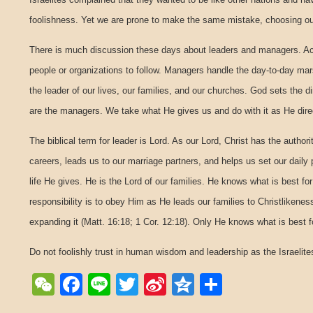
foolishness. Yet we are prone to make the same mistake, choosing o
There is much discussion these days about leaders and managers. Acco
people or organizations to follow. Managers handle the day-to-day marsh
the leader of our lives, our families, and our churches. God sets the d
are the managers. We take what He gives us and do with it as He dire
The biblical term for leader is Lord. As our Lord, Christ has the authori
careers, leads us to our marriage partners, and helps us set our daily 
life He gives. He is the Lord of our families. He knows what is best 
responsibility is to obey Him as He leads our families to Christlikeness
expanding it (Matt. 16:18; 1 Cor. 12:18). Only He knows what is best fo
Do not foolishly trust in human wisdom and leadership as the Israelite
WeChat
Facebook
Line
Twitter
Sina
Qzone
Share
Weibo