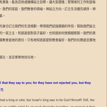
有異象，能為百姓或機構設立目標，讓大家遵循；管理者的工作則是每
、我們的家庭、我們教會的領袖。神設立方向，訂立生活優先順序，神
事。
的身分訂立我們的生涯規劃，帶領我們認識婚姻的伴侶，幫助我們設立
的一家之主，知道甚麼對孩子最好，也知道如何使婚姻堅韌。我們的責
展教會是祂的責任。只有祂知道甚麼對教會最好，我們的任務是忠實地
隨主，並且單單地信任祂。
that they say to you; for they have not rejected you, but they
:7)
had a king or ruler, but Israel’s king was to be God Himself! Still, the
e an earthly ruler! As we read about the Israelites, we marvel at their