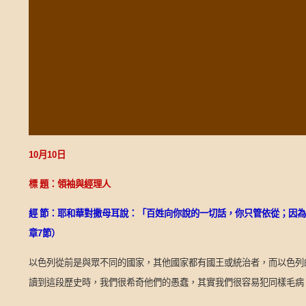
10
月
10
日
標 題：領袖與經理人
經 節：耶和華對撒母耳說：「百姓向你說的一切話，你只管依從；因
章
7
節）
以色列從前是與眾不同的國家，其他國家都有國王或統治者，而以色列
讀到這段歷史時，我們很希奇他們的愚蠢，其實我們很容易犯同樣毛病