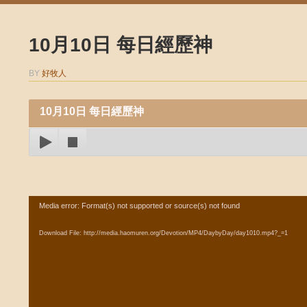
10月10日 每日經歷神
BY
好牧人
10月10日 每日經歷神
Video
Media error: Format(s) not supported or source(s) not found
Player
Download File: http://media.haomuren.org/Devotion/MP4/DaybyDay/day1010.mp4?_=1