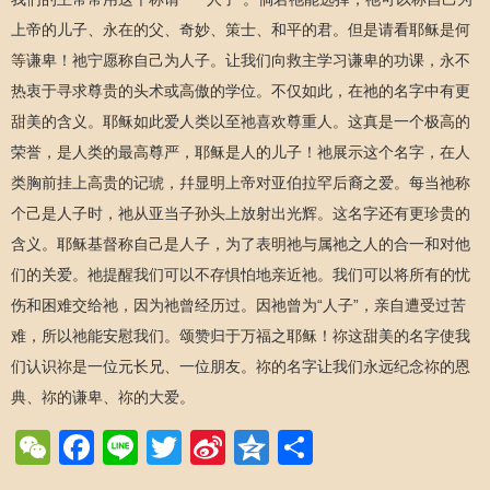
上帝的儿子、永在的父、奇妙、策士、和平的君。但是请看耶稣是何
等谦卑！祂宁愿称自己为人子。让我们向救主学习谦卑的功课，永不
热衷于寻求尊贵的头术或高傲的学位。不仅如此，在祂的名字中有更
甜美的含义。耶稣如此爱人类以至祂喜欢尊重人。这真是一个极高的
荣誉，是人类的最高尊严，耶稣是人的儿子！祂展示这个名字，在人
类胸前挂上高贵的记琥，幷显明上帝对亚伯拉罕后裔之爱。每当祂称
个己是人子时，祂从亚当子孙头上放射出光辉。这名字还有更珍贵的
含义。耶稣基督称自己是人子，为了表明祂与属祂之人的合一和对他
们的关爱。祂提醒我们可以不存惧怕地亲近祂。我们可以将所有的忧
伤和困难交给祂，因为祂曾经历过。因祂曾为“人子”，亲自遭受过苦
难，所以祂能安慰我们。颂赞归于万福之耶稣！祢这甜美的名字使我
们认识祢是一位元长兄、一位朋友。祢的名字让我们永远纪念祢的恩
典、祢的谦卑、祢的大爱。
WeChat
Facebook
Line
Twitter
Sina
Qzone
Share
Weibo