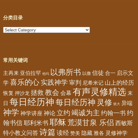
分类目录
常用关键词
以弗所书
信徒
亚伯拉罕
启示文
主再来
合一
以撒
他玛
喜乐的心
实践神学
审判
山上的经历
学
尼希米记
有声灵修精选
教会
拯救
会幕
恢复
押沙龙
末
每日经历神
每日经历神
灵修
异端
日
犹大
神学
竭诚为主
立约
约
神论
约翰一书
神学讲座
耶稣
荒漠甘泉 乐侣
翰书信
耶利米书
西敏斯
诗篇
读经
特小教义问答
隐藏
灵修神学
雅各
赞美