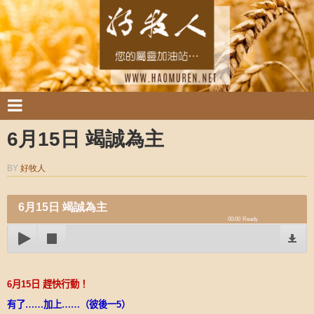
6月15日 竭誠為主
BY
好牧人
6月15日 竭誠為主
00:00
Ready
6
月
15
日
趕快行動！
有了……加上……（彼後一
5
）