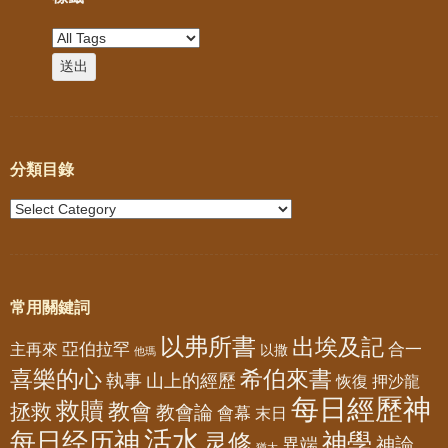
分類目錄
常用關鍵詞
以弗所書
出埃及記
亞伯拉罕
主再來
合一
以撒
他瑪
喜樂的心
希伯來書
山上的經歷
執事
恢復
押沙龍
每日經歷神
救贖
教會
拯救
教會論
會幕
末日
活水
每日经历神
神學
灵修
神論
異端
猶大