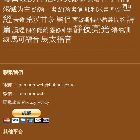
聖
竭诚为主
約翰一書
約翰書信
耶利米書
聖所
經
詩
荒漠甘泉 樂侶
西敏斯特小教義問答
苦難
靜夜亮光
篇
領袖訓
讀經
隱藏
靈修神學
關係
馬太福音
馬可福音
練
聯繫我們
電郵：haomurenweb@hotmail.com
微信：haomurenweb
隱私政策 Privacy Policy
其他平台