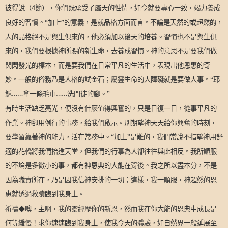
彼得說（
節），你們既承受了屬天的性情，如今就要專心一致，竭力養成
4
良好的習慣。“加上”的意義，是就品格方面而言。不論是天然的或超然的，
人的品格絕不是與生俱來的，他必須加以後天的培養。習慣也不是與生俱
來的，我們要根據神所賜的新生命，去養成習慣。神的意思不是要我們做
閃閃發光的標本，而是要我們在日常平凡的生活中，表現出他恩惠的奇
妙。一般的俗務乃是人格的試金石；屬靈生命的大障礙就是要做大事。“耶
穌……拿一條毛巾……洗門徒的腳。”
有時生活缺乏亮光，便沒有什麼值得興奮的，只是日復一日，從事平凡的
作業。神卻用例行的事務，給我們啟示。別期望神天天給你興奮的時刻，
要學習靠著神的能力，活在常務中。“加上”是難的，我們常說不指望神用舒
適的花轎將我們抬進天堂，但我們的行事為人卻往往與此相反。我所順服
的不論是多微小的事，都有神恩典的大能在背後。我之所以盡本分，不是
因為職責所在，乃是因我信神安排的一切；這樣，我一順服，神超然的恩
惠就透過救贖臨到我身上。
祈禱◆噢，主啊，我的靈經歷你的新恩，然而我在你大能的恩典中成長是
何等緩慢！求你速速臨到我身上，使我今天的體驗，如自然界一般延展至