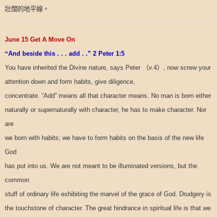
壯闊的地平線。
June 15 Get A Move On
“
And beside this . . . add . .” 2 Peter 1:5
（
）
You have inherited the Divine nature, says Peter
v.4
, now screw your
attention down and form habits, give diligence,
concentrate. “Add” means all that character means. No man is born either
naturally or supernaturally with character, he has to make character. Nor
are
we born with habits; we have to form habits on the basis of the new life
God
has put into us. We are not meant to be illuminated versions, but the
common
stuff of ordinary life exhibiting the marvel of the grace of God. Drudgery is
the touchstone of character. The great hindrance in spiritual life is that we