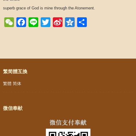
superb grace of God is mine through the Atonement.
WeChat
Facebook
Line
Twitter
Sina
Qzone
Share
Weibo
Post navigation
繁简體互換
繁體
简体
微信奉献