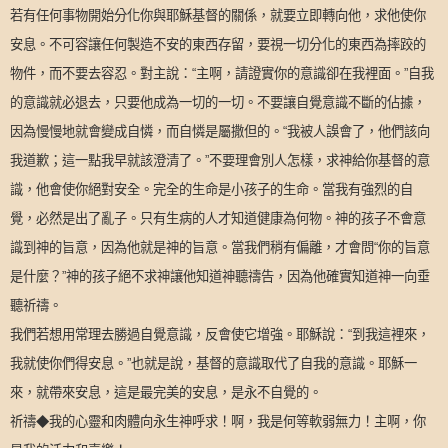
若有任何事物開始分化你與耶穌基督的關係，就要立即轉向他，求他使你
安息。不可容讓任何製造不安的東西存留，要視一切分化的東西為摔跤的
物件，而不要去容忍。對主說：“主啊，請證實你的意識卻在我裡面。”自我
的意識就必退去，只要他成為一切的一切。不要讓自覺意識不斷的佔據，
因為慢慢地就會變成自憐，而自憐是屬撒但的。“我被人誤會了，他們該向
我道歉；這一點我早就該澄清了。”不要理會別人怎樣，求神給你基督的意
識，他會使你絕對安全。完全的生命是小孩子的生命。當我有強烈的自
覺，必然是出了亂子。只有生病的人才知道健康為何物。神的孩子不會意
識到神的旨意，因為他就是神的旨意。當我們稍有偏離，才會問“你的旨意
是什麼？”神的孩子絕不求神讓他知道神聽禱告，因為他確實知道神一向垂
聽祈禱。
我們若想用常理去勝過自覺意識，反會使它增強。耶穌說：“到我這裡來，
我就使你們得安息。”也就是說，基督的意識取代了自我的意識。耶穌一
來，就帶來安息，這是最完美的安息，是永不自覺的。
祈禱◆我的心靈和肉體向永生神呼求！啊，我是何等軟弱無力！主啊，你