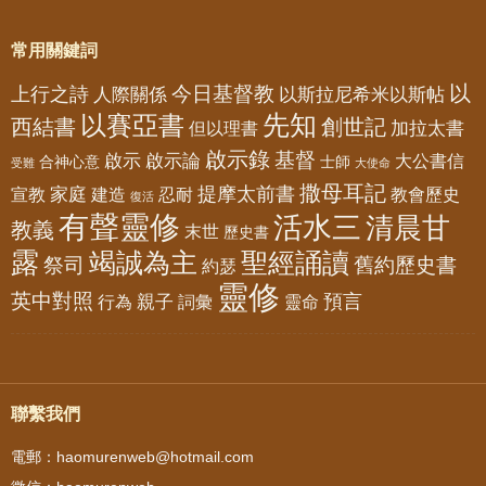
常用關鍵詞
以
今日基督教
上行之詩
以斯拉尼希米以斯帖
人際關係
先知
以賽亞書
西結書
創世記
加拉太書
但以理書
啟示錄
基督
啟示
啟示論
大公書信
合神心意
士師
受難
大使命
撒母耳記
提摩太前書
家庭
宣教
建造
忍耐
教會歷史
復活
有聲靈修
活水三
清晨甘
教義
末世
歷史書
露
竭誠為主
聖經誦讀
祭司
舊約歷史書
約瑟
靈修
英中對照
預言
親子
靈命
行為
詞彙
聯繫我們
電郵：haomurenweb@hotmail.com