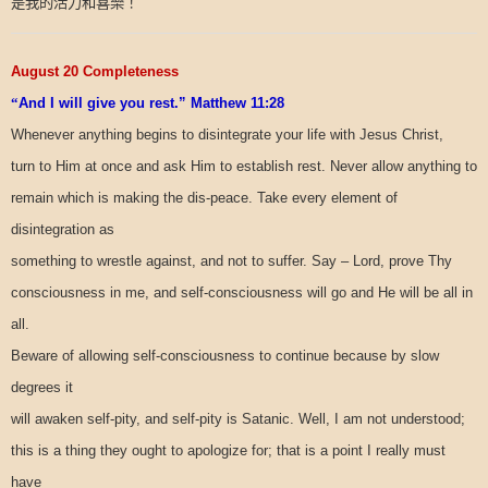
是我的活力和喜樂！
August 20 Completeness
“
And I will give you rest.” Matthew 11:28
Whenever anything begins to disintegrate your life with Jesus Christ,
turn to Him at once and ask Him to establish rest. Never allow anything to
remain which is making the dis-peace. Take every element of
disintegration as
something to wrestle against, and not to suffer. Say – Lord, prove Thy
consciousness in me, and self-consciousness will go and He will be all in
all.
Beware of allowing self-consciousness to continue because by slow
degrees it
will awaken self-pity, and self-pity is Satanic. Well, I am not understood;
this is a thing they ought to apologize for; that is a point I really must
have