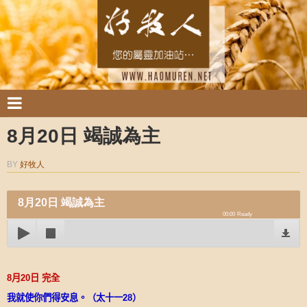
8月20日 竭誠為主
BY
好牧人
8月20日 竭誠為主
00:00
Ready
8
月
20
日
完全
我就使你們得安息。（太十一
28
）