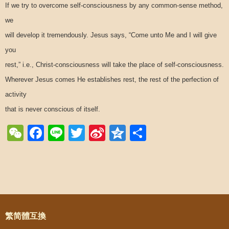
If we try to overcome self-consciousness by any common-sense method,
we
will develop it tremendously. Jesus says, “Come unto Me and I will give
you
rest,” i.e., Christ-consciousness will take the place of self-consciousness.
Wherever Jesus comes He establishes rest, the rest of the perfection of
activity
that is never conscious of itself.
WeChat
Facebook
Line
Twitter
Sina
Qzone
Share
Weibo
Post navigation
繁简體互換