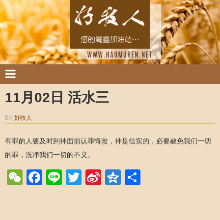
11月02日 活水三
BY
好牧人
有罪的人要及时到神面前认罪悔改，神是信实的，必要赦免我们一切
的罪，洗净我们一切的不义。
WeChat
Facebook
Line
Twitter
Sina
Qzone
Share
Weibo