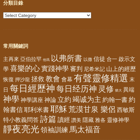
分類目錄
常用關鍵詞
以弗所書
信徒
亞伯拉罕
啟示文
主再來
合一
以撒
他瑪
喜樂的心
實踐神學
審判
山上的經歷
學
尼希米記
有聲靈修精選
教會
拯救
會幕
恢復
押沙龍
末
每日經歷神
每日经历神
灵修
異端
日
猶大
神學
竭诚为主
立約
約
神論
約翰一書
神學講座
耶穌
荒漠甘泉 樂侶
翰書信
耶利米書
西敏斯
詩篇
讀經
特小教義問答
隱藏
靈修神學
雅各
讚美
靜夜亮光
馬太福音
領袖訓練