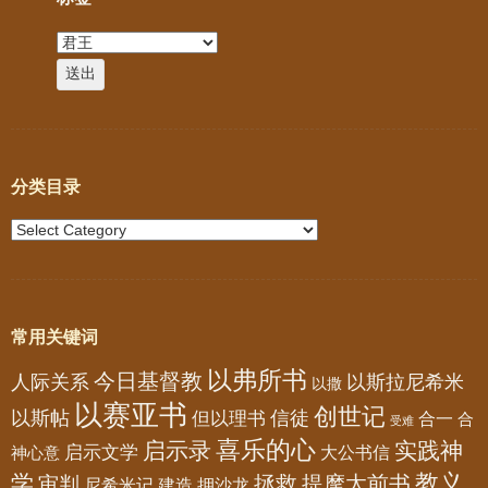
分类目录
常用关键词
以弗所书
今日基督教
人际关系
以斯拉尼希米
以撒
以赛亚书
创世记
以斯帖
但以理书
信徒
合一
合
受难
喜乐的心
启示录
实践神
启示文学
大公书信
神心意
教义
学
拯救
提摩太前书
审判
尼希米记
建造
押沙龙