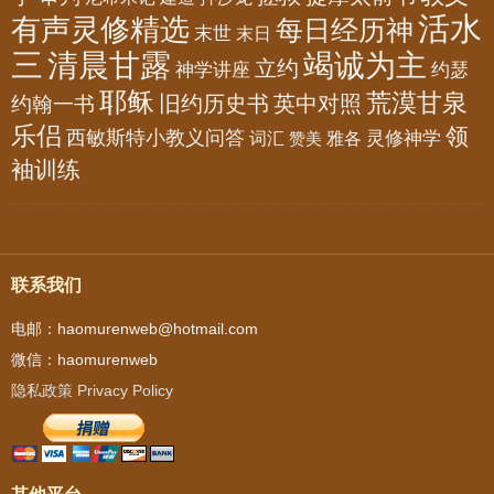
活水
有声灵修精选
每日经历神
末世
末日
三
清晨甘露
竭诚为主
立约
神学讲座
约瑟
耶稣
荒漠甘泉
旧约历史书
英中对照
约翰一书
乐侣
领
西敏斯特小教义问答
灵修神学
词汇
雅各
赞美
袖训练
联系我们
电邮：haomurenweb@hotmail.com
微信：haomurenweb
隐私政策 Privacy Policy