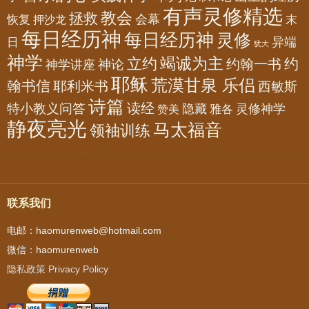
有声灵修精选
教会
拯救
会幕
恢复
押沙龙
末
每日经历神
每日经历神
灵修
异端
日
犹大
神学
竭诚为主
立约
约
神论
约翰一书
神学讲座
耶稣
荒漠甘泉 乐侣
翰书信
耶利米书
西敏斯
诗篇
读经
特小教义问答
隐藏
灵修神学
雅各
赞美
静夜亮光
马太福音
领袖训练
联系我们
电邮：haomurenweb@hotmail.com
微信：haomurenweb
隐私政策 Privacy Policy