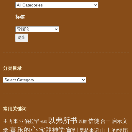
标签
分类目录
常用关键词
以弗所书
信徒
亚伯拉罕
启示文
主再来
合一
以撒
他玛
喜乐的心
实践神学
审判
山上的经历
学
尼希米记