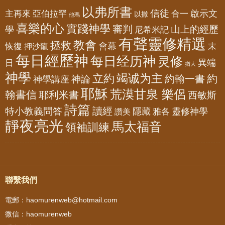
以弗所書
信徒
亞伯拉罕
啟示文
主再來
合一
以撒
他瑪
喜樂的心
實踐神學
審判
山上的經歷
學
尼希米記
有聲靈修精選
教會
拯救
會幕
恢復
押沙龍
末
每日經歷神
每日经历神
灵修
異端
日
猶大
神學
竭诚为主
立約
約
神論
約翰一書
神學講座
耶穌
荒漠甘泉 樂侶
翰書信
耶利米書
西敏斯
詩篇
讀經
特小教義問答
隱藏
靈修神學
雅各
讚美
靜夜亮光
馬太福音
領袖訓練
聯繫我們
電郵：haomurenweb@hotmail.com
微信：haomurenweb