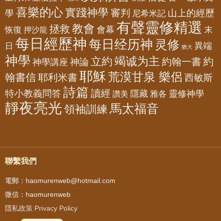
喜樂的心
實踐神學
審判
山上的經歷
學
尼希米記
有聲靈修精選
教會
拯救
會幕
恢復
押沙龍
末
每日經歷神
每日经历神
灵修
異端
日
猶大
神學
竭诚为主
立約
約
神論
約翰一書
神學講座
耶穌
荒漠甘泉 樂侶
翰書信
耶利米書
西敏斯
詩篇
讀經
特小教義問答
隱藏
靈修神學
雅各
讚美
靜夜亮光
馬太福音
領袖訓練
聯繫我們
電郵：haomurenweb@hotmail.com
微信：haomurenweb
隱私政策 Privacy Policy