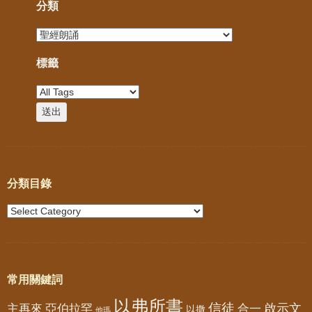
分類
標籤
分類目錄
常用關鍵詞
以弗所書
信徒
亞伯拉罕
啟示文
主再來
合一
以撒
他瑪