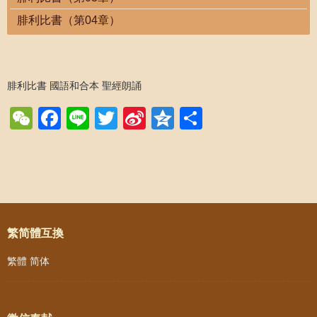
腓利比書（第04章）
腓利比書 國語和合本 聖經朗誦
WeChat
Facebook
Line
Twitter
Sina
Qzone
Share
Weibo
Post navigation
繁简體互換
繁體
简体