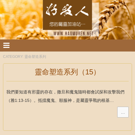
CATEGORY:
靈命塑造系列
靈命塑造系列（15）
我們要知道有邪靈的存在，撒旦和魔鬼隨時都會試探和攻擊我們
（雅1:13-15）。抵擋魔鬼、順服神，是屬靈爭戰的根基…
…