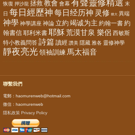
有聲靈修精選
教會
拯救
會幕
恢復
押沙龍
末
每日經歷神
每日经历神
灵修
異端
日
猶大
神學
竭诚为主
立約
約
神論
約翰一書
神學講座
耶穌
荒漠甘泉 樂侶
翰書信
耶利米書
西敏斯
詩篇
讀經
特小教義問答
隱藏
靈修神學
雅各
讚美
靜夜亮光
馬太福音
領袖訓練
聯繫我們
電郵：haomurenweb@hotmail.com
微信：haomurenweb
隱私政策 Privacy Policy