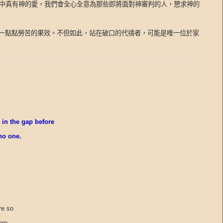
中真有神的愛，我們會全心全意為那些即將面對神審判的人，懇求神的
一點點勞苦的果效。不但如此，站在破口的代禱者，可能是唯一位於家
in the gap before
 no one.
re so
ore