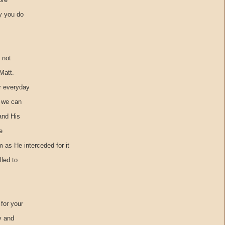
y you do
 not
Matt.
r everyday
, we can
and His
e
m as He interceded for it
lled to
for your
y and