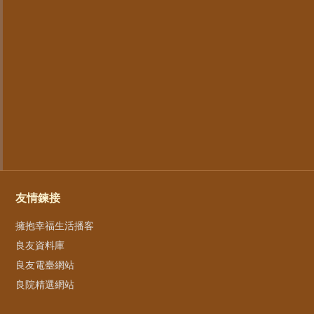
友情鍊接
擁抱幸福生活播客
良友資料庫
良友電臺網站
良院精選網站