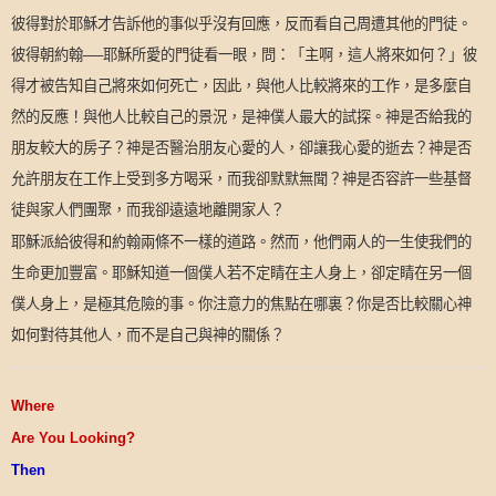
彼得對於耶穌才告訴他的事似乎沒有回應，反而看自己周遭其他的門徒。
彼得朝約翰──耶穌所愛的門徒看一眼，問：「主啊，這人將來如何？」彼
得才被告知自己將來如何死亡，因此，與他人比較將來的工作，是多麼自
然的反應！與他人比較自己的景況，是神僕人最大的試探。神是否給我的
朋友較大的房子？神是否醫治朋友心愛的人，卻讓我心愛的逝去？神是否
允許朋友在工作上受到多方喝采，而我卻默默無聞？神是否容許一些基督
徒與家人們團聚，而我卻遠遠地離開家人？
耶穌派給彼得和約翰兩條不一樣的道路。然而，他們兩人的一生使我們的
生命更加豐富。耶穌知道一個僕人若不定睛在主人身上，卻定睛在另一個
僕人身上，是極其危險的事。你注意力的焦點在哪裏？你是否比較關心神
如何對待其他人，而不是自己與神的關係？
Where
Are You Looking?
Then