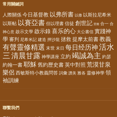
常用關鍵詞
以弗所書
今日基督教
人際關係
以斯拉尼希米
以撒
以賽亞書
創世記
以斯帖
但以理書
信徒
合一
合
受難
喜乐的心
啟示錄
實踐神
啟示文學
大公書信
神心意
教義
學
拯救
提摩太前書
審判
尼希米記
建造
押沙龍
活水
有聲靈修精選
每日经历神
末世
末日
三
清晨甘露
竭誠為主
立約
神學講座
約瑟
耶穌
荒漠甘泉
舊約歷史書
英中對照
約翰一書
樂侶
領
西敏斯特小教義問答
靈修神學
詞彙
雅各
讚美
袖訓練
聯繫我們