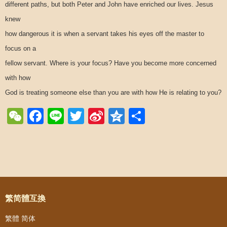
different paths, but both Peter and John have enriched our lives. Jesus
knew
how dangerous it is when a servant takes his eyes off the master to
focus on a
fellow servant. Where is your focus? Have you become more concerned
with how
God is treating someone else than you are with how He is relating to you?
WeChat
Facebook
Line
Twitter
Sina
Qzone
Share
Weibo
Post navigation
繁简體互換
繁體
简体