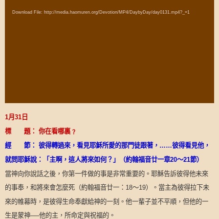
Player
Download File: http://media.haomuren.org/Devotion/MP4/DaybyDay/day0131.mp4?_=1
1
月
31
日
標 題：
你在看哪裏﹖
經 節：
彼得轉過來，看見耶穌所愛的那門徒跟著，
……
彼得看見他，
就問耶穌說：「主啊，這人將來如何？」（約翰福音廿一章
20
～
21
節）
當神向你說話之後，你第一件做的事是非常重要的。耶穌告訴彼得他未來
的事奉，和將來會怎麼死（約翰福音廿一：
～
）。當主為彼得拉下未
18
19
來的帷幕時，是彼得生命奉獻給神的一刻。他一輩子並不平順，但他的一
生是蒙神──他的主，所命定與祝福的。