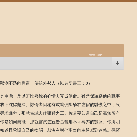
00:00
Ready
那測不透的豐富，傳給外邦人（以弗所書三：8）
是重擔，反以無比喜稅的心情去完成使命。雖然保羅爲他的職事
將下沈得越深。懶惰者因稍有成就便陶醉在虛假的驕傲之中，只
尋求謙卑，那就嘗試去作艱難之工。你若要知道自己是毫無所有
你是如何無能，那就嘗試去宣告基督那不可尋盡的豐盛。你將明
知道且承認自己的軟弱，却沒有對他事奉的主旨感到迷惑。保羅