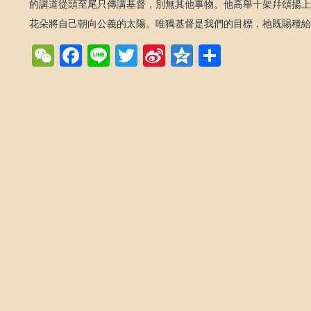
的講道從頭至尾只傳講基督，別無其他事物。他高舉十架幷頌揚上
花朵將自己朝向公義的太陽。唯獨基督是我們的目標，祂既賜種給
WeChat
Facebook
Line
Twitter
Sina
Qzone
Share
Weibo
Post navigation