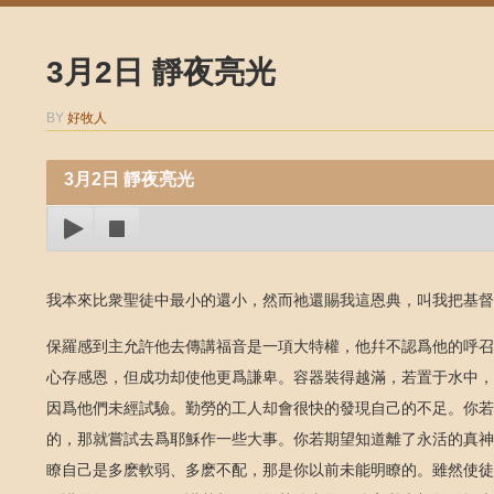
3月2日 靜夜亮光
BY
好牧人
3月2日 靜夜亮光
我本來比衆聖徒中最小的還小，然而祂還賜我這恩典，叫我把基督
保羅感到主允許他去傳講福音是一項大特權，他幷不認爲他的呼召
心存感恩，但成功却使他更爲謙卑。容器裝得越滿，若置于水中，
因爲他們未經試驗。勤勞的工人却會很快的發現自己的不足。你若
的，那就嘗試去爲耶穌作一些大事。你若期望知道離了永活的真神
瞭自己是多麽軟弱、多麽不配，那是你以前未能明瞭的。雖然使徒