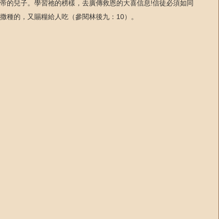
帝的兒子。學習祂的榜樣，去廣傳救恩的大喜信息!信徒必須如同
撒種的，又賜糧給人吃（參閱林後九：10）。