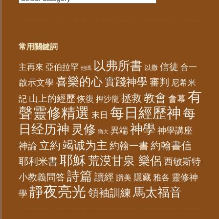
常用關鍵詞
以弗所書
信徒
亞伯拉罕
主再來
合一
以撒
他瑪
喜樂的心
實踐神學
審判
啟示文學
尼希米
有
教會
拯救
山上的經歷
會幕
記
恢復
押沙龍
聲靈修精選
每日經歷神
每
末日
日经历神
神學
灵修
異端
神學講座
猶大
竭诚为主
立約
約翰書信
神論
約翰一書
耶穌
荒漠甘泉 樂侶
耶利米書
西敏斯特
詩篇
讀經
小教義問答
隱藏
靈修神
雅各
讚美
靜夜亮光
馬太福音
領袖訓練
學