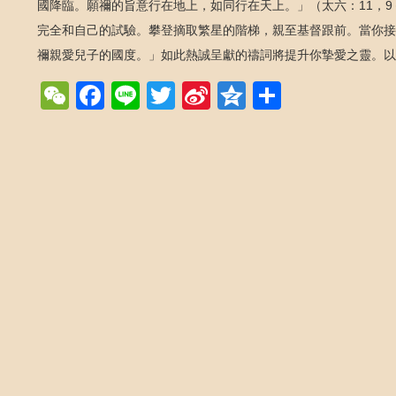
國降臨。願禰的旨意行在地上，如同行在天上。」（太六：11，9
完全和自己的試驗。攀登摘取繁星的階梯，親至基督跟前。當你接
禰親愛兒子的國度。」如此熱誠呈獻的禱詞將提升你摯愛之靈。以
WeChat
Facebook
Line
Twitter
Sina
Qzone
Share
Weibo
Post navigation