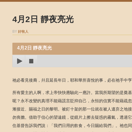
4月2日 靜夜亮光
BY
好牧人
4月2日 靜夜亮光
祂必看見後裔，幷且延長年日，耶和華所喜悅的事，必在祂手中亨
所有愛主的人啊，求上帝快快應驗此一應許。當我所期望的是奠基
呢？永不改變的真理不能藉謊言貶抑自己，永恒的信實不能藉疏忽
漸接近、賜福之日的黎明。被釘十架的那一位就在被人遺弃之地接
勿喪膽。借助于信心的望遠鏡，從鏡片上擦去疑惑的霧氣，透過它
住基督告訴我們說：「我們日用的飲食，今日賜給我們」。祂也同