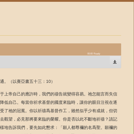
00:00
Ready
通。（以賽亞書五十三：10）
于上帝自己的應許時，我們的禱告就變得容易。祂怎能言而失信
降低自己。每當你祈求基督的國度來臨時，讓你的眼目注視在逐
受了祂的冠冕。你以祈禱爲基督作工，雖然似乎少有成就，但切
去觀望，必見那將要來臨的榮耀。你是否以此不斷地祈禱？請記
樣地告訴我們，要先如此懇求：「願人都尊禰的名爲聖。願禰的