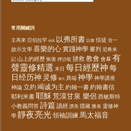
常用關鍵詞
以弗所書
信徒
亞伯拉罕
主再來
合一
以撒
他瑪
喜樂的心
實踐神學
審判
啟示文學
尼希米
有
教會
拯救
山上的經歷
會幕
記
恢復
押沙龍
聲靈修精選
每日經歷神
每
末日
日经历神
神學
灵修
異端
神學講座
猶大
竭诚为主
立約
約翰書信
神論
約翰一書
耶穌
荒漠甘泉 樂侶
耶利米書
西敏斯特
詩篇
讀經
小教義問答
隱藏
靈修神
雅各
讚美
靜夜亮光
馬太福音
領袖訓練
學