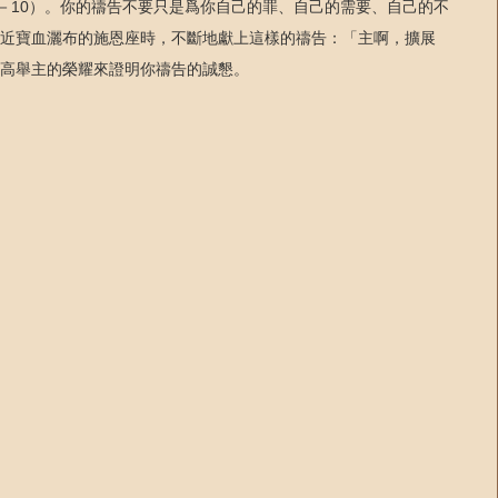
－10）。你的禱告不要只是爲你自己的罪、自己的需要、自己的不
近寶血灑布的施恩座時，不斷地獻上這樣的禱告：「主啊，擴展
高舉主的榮耀來證明你禱告的誠懇。