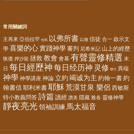
常用關鍵詞
以弗所書
信徒
亞伯拉罕
啟示文
主再來
合一
以撒
他瑪
喜樂的心
實踐神學
審判
山上的經歷
學
尼希米記
有聲靈修精選
教會
拯救
會幕
恢復
押沙龍
末
每日經歷神
每日经历神
灵修
異端
日
猶大
神學
竭诚为主
立約
約
神論
約翰一書
神學講座
耶穌
荒漠甘泉 樂侶
翰書信
耶利米書
西敏斯
詩篇
讀經
特小教義問答
隱藏
靈修神學
雅各
讚美
靜夜亮光
馬太福音
領袖訓練