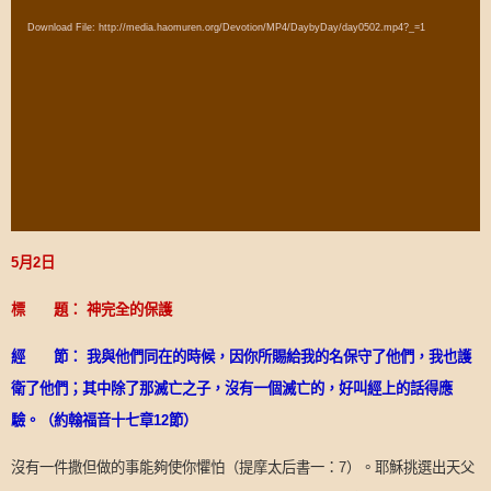
Player
Download File: http://media.haomuren.org/Devotion/MP4/DaybyDay/day0502.mp4?_=1
5
月
2
日
標 題：
神完全的保護
經 節：
我與他們同在的時候，因你所賜給我的名保守了他們，我也護
衛了他們；其中除了那滅亡之子，沒有一個滅亡的，好叫經上的話得應
驗。（約翰福音十七章
12
節）
沒有一件撒但做的事能夠使你懼怕（提摩太后書一：
）。耶穌挑選出天父
7