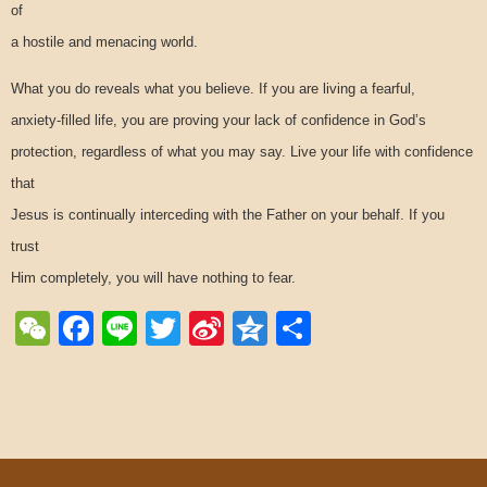
of
a hostile and menacing world.
What you do reveals what you believe. If you are living a fearful,
anxiety-filled life, you are proving your lack of confidence in God’s
protection, regardless of what you may say. Live your life with confidence
that
Jesus is continually interceding with the Father on your behalf. If you
trust
Him completely, you will have nothing to fear.
WeChat
Facebook
Line
Twitter
Sina
Qzone
Share
Weibo
Post navigation