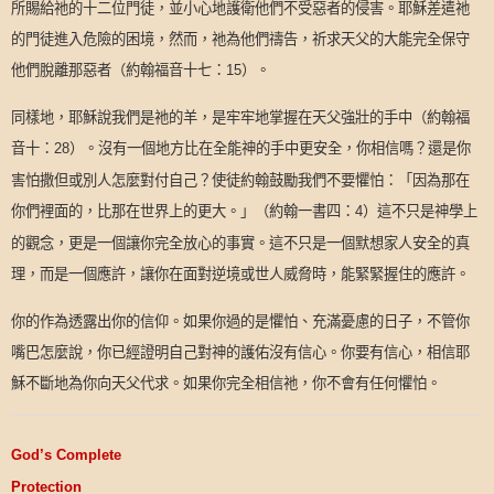
所賜給祂的十二位門徒，並小心地護衛他們不受惡者的侵害。耶穌差遣祂
的門徒進入危險的困境，然而，祂為他們禱告，祈求天父的大能完全保守
他們脫離那惡者（約翰福音十七：
）。
15
同樣地，耶穌說我們是祂的羊，是牢牢地掌握在天父強壯的手中（約翰福
音十：
）。沒有一個地方比在全能神的手中更安全，你相信嗎？還是你
28
害怕撒但或別人怎麼對付自己？使徒約翰鼓勵我們不要懼怕：「因為那在
你們裡面的，比那在世界上的更大。」（約翰一書四：
）這不只是神學上
4
的觀念，更是一個讓你完全放心的事實。這不只是一個默想家人安全的真
理，而是一個應許，讓你在面對逆境或世人威脅時，能緊緊握住的應許。
你的作為透露出你的信仰。如果你過的是懼怕、充滿憂慮的日子，不管你
嘴巴怎麼說，你已經證明自己對神的護佑沒有信心。你要有信心，相信耶
穌不斷地為你向天父代求。如果你完全相信祂，你不會有任何懼怕。
God’s Complete
Protection