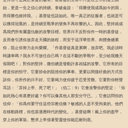
始，更是一生之信心的持續。拿破侖說：「得勝使我成爲如今的我，
而得勝也維持我。」基督徒也該如此。唯一真正的征服者，也就是可
以獲得冠冕的，是持續至戰爭的號角不再吹響的人。因此，堅持就成
爲我們所有屬靈仇敵的攻擊目標。世界幷不反對你作一時的基督徒，
反而會引誘你放弃走天國的旅程，而安于這浮華世界。肉體會纏累
你，阻止你努力走向榮耀。「作基督徒真是累啊，放弃吧。我必須時
時謙卑嗎？我永不可放任自己嗎？在這不斷的爭戰中，至少給我幾天
假期吧！」對你的堅持，撒但總是發動許多凶猛的攻擊。它所有的目
標是你的恒守。它要拚命的阻撓你的事奉。更要以間接紆曲的方式告
訴你，你所作的幷不好。它要竭力使你疲于忍受苦難。它要對你輕聲
耳語：「弃掉上帝、死了吧！」（伯二：9）它會攻擊你的堅定：「你
如此熱心有甚麽好處？你可以像其他人那安分守已。」它會詰問你的
信仰：「你爲何要守住這些宗教信條？敏感的人是不受拘束的。他們
在移動路標，你也當適應時代的變化。」基督徒啊！戴上你的盔甲，
穿上你的軍裝。懇求上帝借著聖靈使你能忍耐到底。