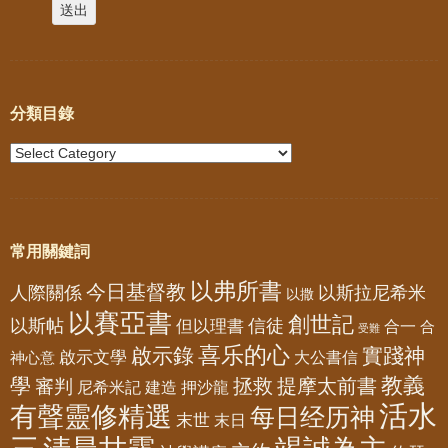
分類目錄
常用關鍵詞
以弗所書
今日基督教
人際關係
以斯拉尼希米
以撒
以賽亞書
創世記
以斯帖
但以理書
信徒
合一
合
受難
喜乐的心
啟示錄
實踐神
啟示文學
大公書信
神心意
教義
學
拯救
提摩太前書
審判
尼希米記
建造
押沙龍
活水
有聲靈修精選
每日经历神
末世
末日