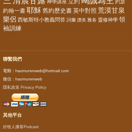
三
清晨甘露
竭誠為主
立約
神學講座
約瑟
耶穌
荒漠甘泉
舊約歷史書
英中對照
約翰一書
樂侶
領
西敏斯特小教義問答
靈修神學
詞彙
雅各
讚美
袖訓練
聯繫我們
電郵：haomurenweb@hotmail.com
微信：haomurenweb
隱私政策 Privacy Policy
其他平台
好牧人播客Podcast