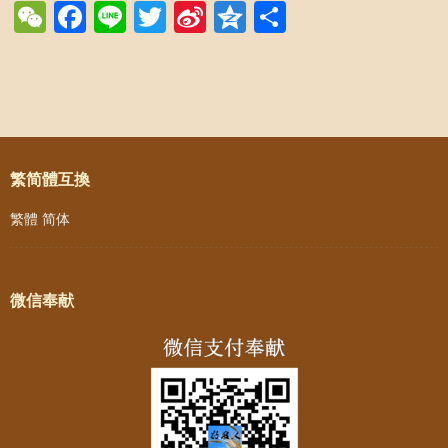
WeChat
Facebook
Line
Twitter
Sina
Qzone
Share
Weibo
Post navigation
繁简體互換
繁體
简体
微信奉献