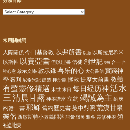
分類目錄
常用關鍵詞
以弗所書
今日基督教
人際關係
以斯拉尼希米
以撒
以賽亞書
創世記
以斯帖
但以理書
信徒
合一
合
受難
喜乐的心
啟示錄
實踐神
啟示文學
大公書信
神心意
教義
學
拯救
提摩太前書
審判
尼希米記
建造
押沙龍
活水
有聲靈修精選
每日经历神
末世
末日
三
清晨甘露
竭誠為主
立約
神學講座
約瑟
耶穌
荒漠甘泉
舊約歷史書
英中對照
約翰一書
樂侶
領
西敏斯特小教義問答
靈修神學
詞彙
雅各
讚美
袖訓練