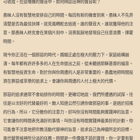
可收成。在這嘈雜的聲音中，如何辨認出神的聲音呢？
愚昧人沒有智慧地安排自己的時間。每回有新的機會到來，愚昧人不先弄
清楚是否為最佳抉擇，就見風轉舵去追逐。誰的聲音大，誰就獲得他的注
意。那愚昧人終究會在某個片刻中，沮喪氣餒地發現自己任意浪費、揮霍
時間。
現今你正活在一個邪惡的時代。婚姻正處在極大的壓力下，家庭結構崩
潰。每年都有許許多多的人在生命退出之前，從未聽過耶穌基督的福音。
有智慧地投資生命，對於你與你周遭的人是非常重要的。愚蠢地把時間投
資在罪惡或享樂的追求上，會讓你與周遭的人付上極大的代價。
邪惡的追求通常不會劫掠你的時間。更確切地說，我們所遭遇的試探，往
往是以次好的代替最好的。敵人知道公然引誘你做邪惡的事，是過於招搖
的行為，所以，它分散你的注意力，好叫你沒有時間能夠實踐神的旨意。
它會讓你的時間表充滿好的事情，叫你沒有時間實踐神最美好的計劃。你
可能會不注意地把宗教活動代替神的旨意，追求自己為神國所定的目標，
來代替等候神所分派的任務。時間是一件價值不菲的寶貝，你一定要有智