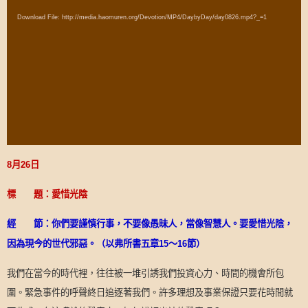
Player
Download File: http://media.haomuren.org/Devotion/MP4/DaybyDay/day0826.mp4?_=1
8
月
26
日
標 題：愛惜光陰
經 節：你們要謹慎行事，不要像愚昧人，當像智慧人。要愛惜光陰，
因為現今的世代邪惡。（以弗所書五章
15
～
16
節）
我們在當今的時代裡，往往被一堆引誘我們投資心力、時間的機會所包
圍。緊急事件的呼聲終日追逐著我們。許多理想及事業保證只要花時間就