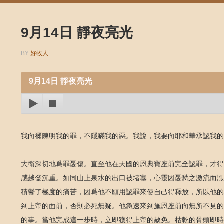
9月14日 靜夜亮光
BY
好牧人
9月14日 靜夜亮光
我向禰陳明我的罪，不隱瞞我的惡。我說，我要向耶和華承認我的
大衛深切地爲罪憂傷。直至他在天國的恩典寶座前完全認罪，才得
感越發沉重。如同山上泉水的出口被堵塞，心靈因憂愁之激流而漲
積鬱了極度的痛苦，因爲他不願用認罪來使自己得釋放，所以他的
到上帝的面前，否則必死無疑。他急速來到施恩座前向無所不見的
的事。當他完成這一步時，立即獲得上帝的赦免。枯乾的骨頭即時