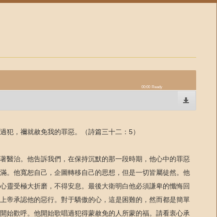
00:00
Ready
過犯，禰就赦免我的罪惡。（詩篇三十二：5）
著醫治。他告訴我們，在保持沉默的那一段時期，他心中的罪惡
滿。他寬恕自己，企圖轉移自己的思想，但是一切皆屬徒然。他
心靈受極大折磨，不得安息。最後大衛明白他必須謙卑的懺悔回
上帝承認他的惡行。對于驕傲的心，這是困難的，然而都是簡單
開始歡呼。他開始歌唱過犯得蒙赦免的人所蒙的福。請看衷心承