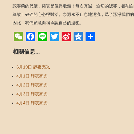
認罪惡的代價，確實是值得歌頌！每次真誠、迫切的認罪，都能白
緣故！破碎的心必得醫治。泉源永不止息地涌流，爲了潔淨我們的
因此，我們願意向禰承認自己的過犯。
WeChat
Facebook
Line
Twitter
Sina
Qzone
Share
Weibo
相關信息...
6月19日 靜夜亮光
4月1日 靜夜亮光
4月2日 靜夜亮光
4月3日 靜夜亮光
4月4日 靜夜亮光