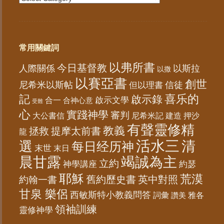
常用關鍵詞
以弗所書
今日基督教
人際關係
以斯拉
以撒
以賽亞書
創世
尼希米以斯帖
但以理書
信徒
記
喜乐的
啟示錄
啟示文學
合一
合神心意
受難
心
實踐神學
審判
大公書信
尼希米記
建造
押沙
有聲靈修精
教義
拯救
提摩太前書
龍
活水三
選
清
每日经历神
末世
末日
晨甘露
竭誠為主
立約
神學講座
約瑟
耶穌
荒漠
舊約歷史書
英中對照
約翰一書
甘泉 樂侶
西敏斯特小教義問答
詞彙
雅各
讚美
領袖訓練
靈修神學