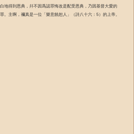
白地得到恩典，幷不因爲認罪悔改是配受恩典，乃因基督大愛的
罪。主啊，禰真是一位「樂意饒恕人」（詩八十六：5）的上帝。