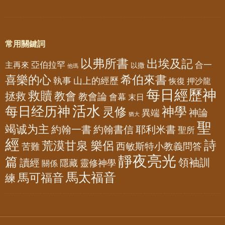
常用關鍵詞
以弗所書
出埃及記
亞伯拉罕
主再來
合一
以撒
他瑪
喜樂的心
希伯來書
山上的經歷
執事
恢復
押沙龍
每日經歷神
救贖
教會
拯救
教會論
會幕
末日
活水
每日经历神
神學
灵修
神論
異端
猶大
聖
竭诚为主
約翰一書
約翰書信
耶利米書
聖所
經
詩
荒漠甘泉 樂侶
西敏斯特小教義問答
苦難
靜夜亮光
篇
領袖訓
讀經
隱藏
靈修神學
關係
馬太福音
馬可福音
練