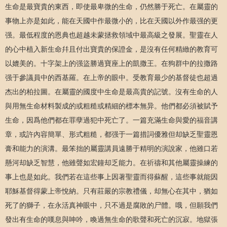
生命是最寶貴的東西，即使最卑微的生命，仍然勝于死亡。在屬靈的
事物上亦是如此，能在天國中作最微小的，比在天國以外作最强的更
强。最低程度的恩典也超越未蒙拯救領域中最高級之發展。聖靈在人
的心中植入新生命幷且付出寶貴的保證金，是沒有任何精緻的教育可
以媲美的。十字架上的强盜勝過寶座上的凱撒王。在狗群中的拉撒路
强于參議員中的西基羅。在上帝的眼中。受教育最少的基督徒也超過
杰出的柏拉圖。在屬靈的國度中生命是最高貴的記號。沒有生命的人
與用無生命材料製成的或粗糙或精細的標本無异。他們都必須被賦予
生命，因爲他們都在罪孽過犯中死亡了。一篇充滿生命與愛的福音講
章，或許內容簡單、形式粗糙，都强于一篇措詞優雅但却缺乏聖靈恩
膏和能力的演溝。最笨拙的屬靈講員遠勝于精明的演說家，他雖口若
懸河却缺乏智慧，他雖聲如宏鐘却乏能力。在祈禱和其他屬靈操練的
事上也是如此。我們若在這些事上因著聖靈而得蘇醒，這些事就能因
耶穌基督得蒙上帝悅納。只有莊嚴的宗教禮儀，却無心在其中，猶如
死了的獅子，在永活真神眼中，只不過是腐敗的尸體。哦，但願我們
發出有生命的嘆息與呻吟，喚過無生命的歌聲和死亡的沉寂。地獄張