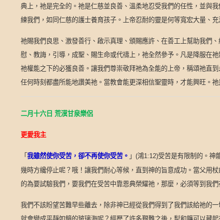
典上，祂是完全的。祂是仁慈並良善、溫柔地忍受我們的任性，並與我
練我們，如同仁慈的護士養育孩子。上帝忍耐的靈是何等寬宏大量、充
祂賜我們良思、激發善行、啟示真理、頒賜應許、在善工上幫助我們、
慰、教誨，引導，成聖、賜生命或代禱上，祂全然參予。凡是降服在祂
祂權能之下的必獲良善。讓我們尊崇敬拜祂為全能的上帝，稱頌祂直到
任何時刻都盡所能地讚美祂。當教會能更深相信聖靈時，才能興旺。祂
二月十六日
荒漠甘泉樂侶
更愛我主
「
我雖然使你受苦，卻不再使你受苦。
」
鴻
受苦是有限制的。神
(
1:12)
幾時方纔停止呢？哦！讓我們耐心等候，直到神的旨意成功。當父用杖
的為要試驗我們，要我們在受苦中靠恩典榮耀祂，那麼，必須等到我們
我們不該盼望苦難早些離去，除非神已經從我們得到了我們該給祂的一
就會變成平靜如鏡的玻璃海呢？經歷了許多艱難之後，犁和鐮可以藏起