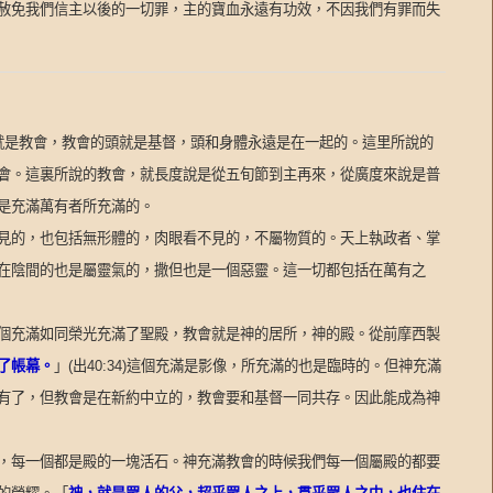
赦免我們信主以後的一切罪，主的寶血永遠有功效，不因我們有罪而失
就是教會，教會的頭就是基督，頭和身體永遠是在一起的。這里所說的
會。這裏所說的教會，就長度說是從五旬節到主再來，從廣度來說是普
是充滿萬有者所充滿的。
見的，也包括無形體的，肉眼看不見的，不屬物質的。天上執政者、掌
在陰間的也是屬靈氣的，撒但也是一個惡靈。這一切都包括在萬有之
個充滿如同榮光充滿了聖殿，教會就是神的居所，神的殿。從前摩西製
了帳幕。
」
(
出
40:34)
這個充滿是影像，所充滿的也是臨時的。但神充滿
有了，但教會是在新約中立的，教會要和基督一同共存。因此能成為神
，每一個都是殿的一塊活石。神充滿教會的時候我們每一個屬殿的都要