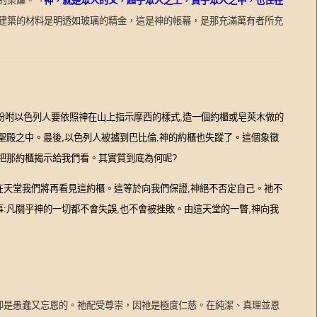
「
神，就是眾人的父，超乎眾人之上，貫乎眾人之中，也住在
的榮耀。
建築的材料是明透如玻璃的精金，這是神的帳幕，是那充滿萬有者所充
吩咐以色列人要依照神在山上指示摩西的樣式
造一個約櫃或皂莢木做的
,
聖殿之中。最後
以色列人被擄到巴比倫
神的約櫃也失蹤了。這個象徵
,
,
把那約櫃揭示給我們看。其實質到底為何呢
?
在天堂我們將再看見這約櫃。這等於向我們保證
神絕不否定自己。祂不
,
事
凡關乎神的一切都不會失誤
也不會被挫敗。由這天堂的一瞥
神向我
:
,
,
卻是愚蠢又忘恩的。祂配受尊崇，因祂是極度仁慈。在純潔、真理並恩