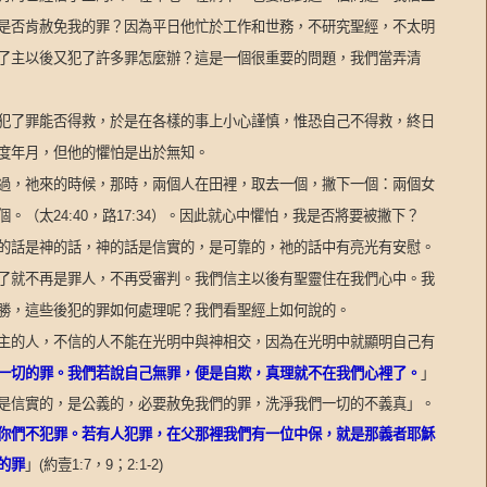
是否肯赦免我的罪？因為平日他忙於工作和世務，不研究聖經，不太明
了主以後又犯了許多罪怎麼辦？這是一個很重要的問題，我們當弄清
犯了罪能否得救，於是在各樣的事上小心謹慎，惟恐自己不得救，終日
度年月，但他的懼怕是出於無知。
過，祂來的時候，那時，兩個人在田裡，取去一個，撇下一個：兩個女
個。（太
24:40
，路
17:34
）。因此就心中懼怕，我是否將要被撇下？
的話是神的話，神的話是信實的，是可靠的，祂的話中有亮光有安慰。
了就不再是罪人，不再受審判。我們信主以後有聖靈住在我們心中。我
勝，這些後犯的罪如何處理呢？我們看聖經上如何說的。
主的人，不信的人不能在光明中與神相交，因為在光明中就顯明自己有
一切的罪。我們若說自己無罪，便是自欺，真理就不在我們心裡了。
」
是信實的，是公義的，必要赦免我們的罪，洗淨我們一切的不義真」。
你們不犯罪。若有人犯罪，在父那裡我們有一位中保，就是那義者耶穌
的罪
」
(
約壹
1:7
，
9
；
2:1-2)