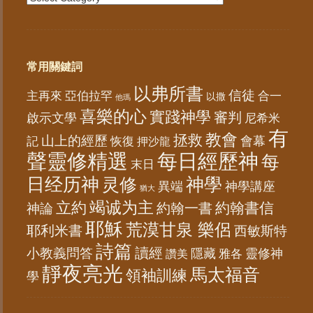
常用關鍵詞
以弗所書
信徒
亞伯拉罕
主再來
合一
以撒
他瑪
喜樂的心
實踐神學
審判
啟示文學
尼希米
有
教會
拯救
山上的經歷
會幕
記
恢復
押沙龍
聲靈修精選
每日經歷神
每
末日
日经历神
神學
灵修
異端
神學講座
猶大
竭诚为主
立約
約翰書信
神論
約翰一書
耶穌
荒漠甘泉 樂侶
耶利米書
西敏斯特
詩篇
讀經
小教義問答
隱藏
靈修神
雅各
讚美
靜夜亮光
馬太福音
領袖訓練
學