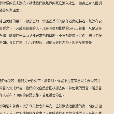
們悖逆的意志對抗。祂使我們脫離罪的死亡進入永生，祂為上帝的國訓
滿饒恕與溫柔！
結出美好的果子。祂是全地一切屬靈美事的創作者與維特者。無論在安
影響之下，必成為善良的人，凡是順從祂推動的必行出善事，凡是活在
永遠。讓我們在每時刻都尋求祂的幫助，不使祂憂傷。最後，讓我們在
是如此良善仁慈，若我們犯罪，即使只是輕忽祂，都是令祂擔憂。
能使你受苦，也能免去你受苦。讀者阿，你豈不是在嘆息說：要受苦到
的目的完成以後，我們的父自然會把杖挪去的。神使我們受苦，若是目
在人前有了明顯的見證之後，苦難纔會停止。
切榮耀和尊貴。也許今天就會有平安，誰知道波浪翻騰的海，頃刻之間
來了，禾可以紮成捆收在倉裏了。那時我們都要歡喜快樂了。在神不難