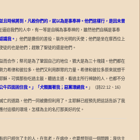
並且時候將到，凡殺你們的，就以為是事奉神。他們這樣行，是因未曾
在逼迫我們的人中，有一等是自稱為事奉神的，雖然他們自稱是事奉
認識我。
」他們是撒但的差役，裝作光明的天使；他們是坐在摩西位上
使徒的也是他們；趕散了聖徒的還是他們。
益而合作；祭司是為了鞏固自己的地位，猶大是為三十塊錢。他們都在
勢力希律和彼拉多，他們又利用群眾的力量。希律和彼拉多原來就想干
耶穌。可憐那些吃過主飯，聽過主道，看過主所行神跡的人，也都不分
公牛四面困住我。」「犬類圍著我；惡黨環繞我。
」（詩
、
）
22:12
16
滅亡的道路，他們一同被撒但利用了。主耶穌已經預先把這話告訴了我
應付這樣的環境，怎樣為主的名打那美好的仗。
有的已經信了主的人，在年老，在病中，也要想到這一個問題：我信主