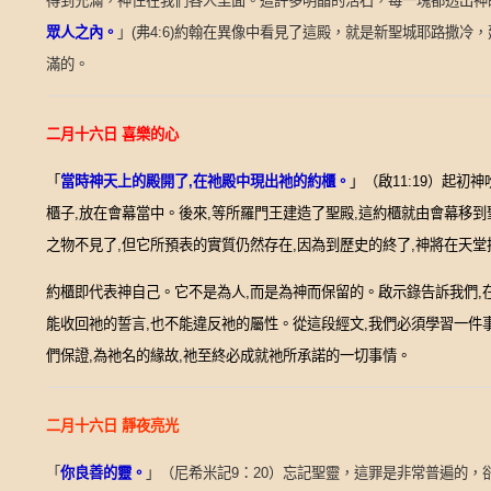
得到充滿，神住在我們各人里面。這許多明晶的活石，每一塊都透出神
眾人之內。
」
(
弗
4:6)
約翰在異像中看見了這殿，就是新聖城耶路撒冷，
滿的。
二月十六日
喜樂的心
「
」（啟
）
起初神
當時神天上的殿開了
,
在祂殿中現出祂的約櫃。
11:19
櫃子
放在會幕當中。後來
等所羅門王建造了聖殿
這約櫃就由會幕移到
,
,
,
之物不見了
但它所預表的實質仍然存在
因為到歷史的終了
神將在天堂
,
,
,
約櫃即代表神自己。它不是為人
而是為神而保留的。啟示錄告訴我們
,
,
能收回祂的誓言
也不能違反祂的屬性。從這段經文
我們必須學習一件
,
,
們保證
為祂名的緣故
祂至終必成就祂所承諾的一切事情。
,
,
二月十六日
靜夜亮光
「
你良善的靈。
」（尼希米記
：
）忘記聖靈，這罪是非常普遍的，
9
20