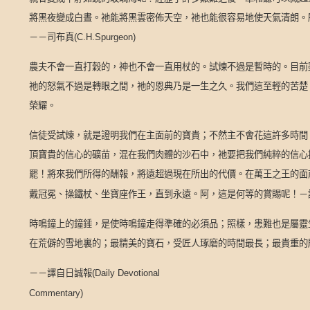
將黑夜變成白晝。祂能將黑雲密佈天空，祂也能很容易地使天氣清朗。
－－司布真
(C.H.Spurgeon)
農夫不會一直打穀的，神也不會一直用杖的。試煉不過是暫時的。目前
祂的怒氣不過是轉眼之間，祂的恩典乃是一生之久。我們這至輕的苦楚
榮耀。
信徒受試煉，就是證明我們在主面前的寶貴；不然主不會花這許多時間
頂寶貴的信心的礦苗，混在我們肉體的沙石中，祂要把我們純粹的信心
罷！將來我們所得的酬報，將遠超過現在所出的代價。在萬王之王的面
戴冠冕、操鐵杖、坐寶座作王，直到永遠。阿，這是何等的賞賜呢！－
時鳴鐘上的鐘錘，是使時鳴鐘走得準確的必須品；照樣，患難也是屬靈
在荒僻的雪地裏的；最精美的寶石，受匠人琢磨的時間最長；最貴重的
－－譯自日誠報
(Daily Devotional
Commentary)