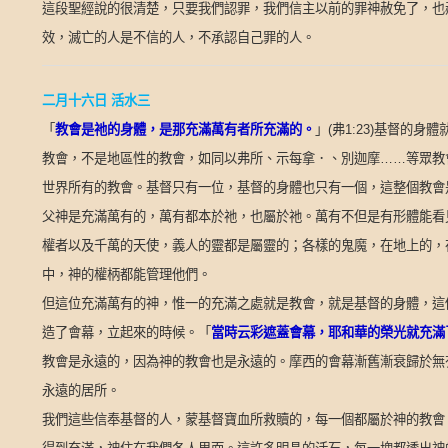
這段聖經說的很清楚，只要我們認罪，我們信主以前的罪神赦免了，也
效，滅亡的人是不信的人，不承認自己罪的人。
二月十六日
活水三
「
教會是祂的身體，是那充滿萬有者所充滿的。
」
(
弗
1:23)
基督的身體
教會，不是地區性的教會，如同以弗所、示每拿．、別迦摩
……
等眾教
世界所有的教會。基督只有一位，基督的身體也只有一個，這整個教會
父神是充滿萬有的，萬有都本於祂，也屬於祂。萬有不但是有形體能看
權者以及千萬的天使，義人的靈都是屬靈的；各樣的鬼魔，在地上的，
中，神的權柄都能管理他們。
但這位充滿萬有的神，惟一的充滿之處就是教會，就是基督的身體，這
「
當時云彩遮蓋會幕，耶和華的榮光就充滿
造了會幕，立起來的時候。
教會是永遠的，因為神的教會也是永遠的。摩西的會幕漸舊漸衰歸於無
永遠的居所。
我們這些信奉基督的人，蒙基督寶血所救贖的，每一個都屬於神的教會