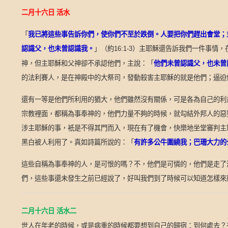
二月十六日
活水
「
我已將這些事告訴你們，使你們不至於跌倒。人要把你們趕出會堂；
認識父，也未曾認識我。
」（約
）主耶穌還告訴我們一件事情，
16:1-3
神，但主耶穌和父神卻不承認他們，主說：「
他們未曾認識父，也未曾
的法利賽人，是在神殿中的大祭司，發動殺害主耶穌的就是他們；逼迫
還有一等是他們所利用的猶大，他們雖然沒有關係，可是各為自己的利
宗教裡面，都稱為事奉神的，他們力量不夠的時候，就勾結外邦人的惡
涉主耶穌的事，衹是不得其門而入，現在有了機會，快樂地坐堂審判主
黑白被人利用了。真如詩篇所說的：「
有許多公牛圍繞我；巴珊大力的
這些自稱為事奉神的人，是可恨的嗎？不，他們是可憐的，他們是走了
們，這些事還未發生之前已經說了，好叫我們到了時候可以知道怎樣來
二月十六日
活水二
世人在年老的時候，或是病重的時候都要想到自己的歸宿：到何處去？