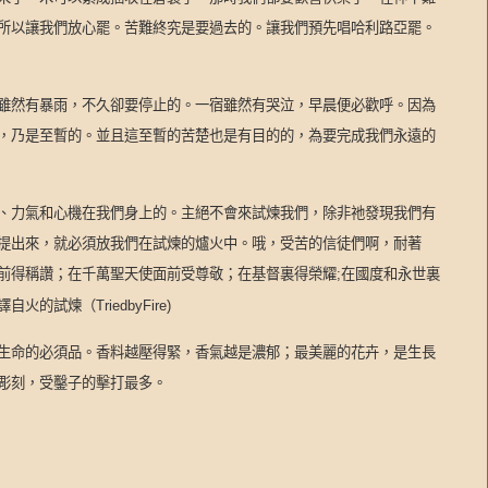
所以讓我們放心罷。苦難終究是要過去的。讓我們預先唱哈利路亞罷。
雖然有暴雨，不久卻要停止的。一宿雖然有哭泣，早晨便必歡呼。因為
，乃是至暫的。並且這至暫的苦楚也是有目的的，為要完成我們永遠的
、力氣和心機在我們身上的。主絕不會來試煉我們，除非祂發現我們有
提出來，就必須放我們在試煉的爐火中。哦，受苦的信徒們啊，耐著
前得稱讚；在千萬聖天使面前受尊敬；在基督裏得榮耀
在國度和永世裏
;
譯自火的試煉（
TriedbyFire)
生命的必須品。香料越壓得緊，香氣越是濃郁；最美麗的花卉，是生長
彫刻，受鑿子的擊打最多。