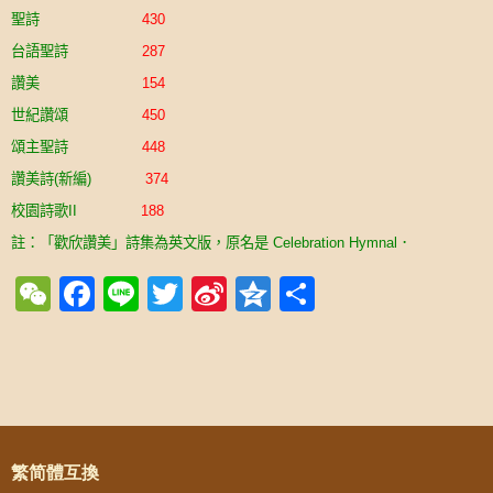
聖詩
430
台語聖詩
287
讚美
154
世紀讚頌
450
頌主聖詩
448
讚美詩
新編
(
)
374
校園詩歌
II
188
註：「歡欣讚美」詩集為英文版，原名是
．
Celebration Hymnal
WeChat
Facebook
Line
Twitter
Sina
Qzone
Share
Weibo
Post navigation
繁简體互換