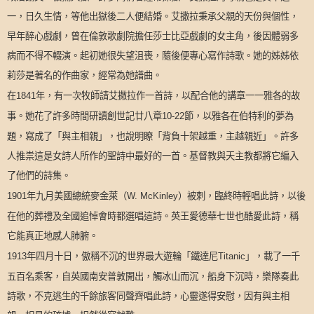
一，日久生情，等他出獄後二人便結婚。艾撒拉秉承父親的天份與個性，
早年醉心戲劇，曾在倫敦歌劇院擔任莎士比亞戲劇的女主角，後因體弱多
病而不得不輟演。起初她很失望沮喪，隨後便專心寫作詩歌。她的姊姊依
莉莎是著名的作曲家，經常為她譜曲。
在
年，有一次牧師請艾撒拉作一首詩，以配合他的講章一一雅各的故
1841
事。她花了許多時間研讀創世記廿八章
節，以雅各在伯特利的夢為
10-22
題，寫成了「與主相親」，也說明瞭「背負十架越重，主越親近」。許多
人推祟這是女詩人所作的聖詩中最好的一首。基督教與天主教都將它編入
了他們的詩集。
年九月美國總統麥金萊（
）被刺，臨終時輕唱此詩，以後
1901
W. McKinley
在他的葬禮及全國追悼會時都選唱這詩。英王愛德華七世也酷愛此詩，稱
它能真正地感人肺腑。
年四月十日，傲稱不沉的世界最大遊輪「鐵達尼
」，載了一千
1913
Titanic
五百名乘客，自英國南安普敦開出，觸冰山而沉，船身下沉時，樂隊奏此
詩歌，不克逃生的千餘旅客同聲齊唱此詩，心靈遂得安慰，因有與主相