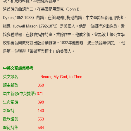
親、相見的確據，坦然從容就難。
這首詩的曲調有二，在英國是用戴克（
John B.
）的譜，在美國則用梅遜的譜，中文聖詩集都選用後者。
Dykes,1852-1933
梅遜（
）是美國人。他是一位銀行的出納員，素
Lowell Mason,1792-1872
諳多種樂器，在教會指揮詩班，業餘作曲。他成名後，曾為波士頓公立學
校編審音樂教材並出版音樂雜誌。
年他創辦「波士頓音樂學院」。他
1832
是第一位獲得「榮譽音樂博士」的美國人。
中英文聖詩集參考
英文歌名
Nearer, My God, to Thee
頌主新歌
368
頌主新歌
中英雙語
(
)
371
生命聖詩
398
新聖詩
140
歡欣讚美
553
聖徒詩集
584