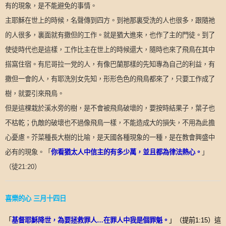
有的現象，是不能避免的事情。
主耶穌在世上的時候，名聲傳到四方。到祂那裏受洗的人也很多，跟隨祂
的人很多，裏面就有撒但的工作。就是猶大進來，也作了主的門徒。到了
使徒時代也是這樣，工作比主在世上的時候還大，隨時也來了飛鳥在其中
搭窩住宿。有尼哥拉一党的人，有像巴蘭那樣的先知專為自己的利益，有
撒但一會的人，有耶洗別女先知，形形色色的飛鳥都來了，只要工作成了
樹，就要引來飛鳥。
但是這棵栽於溪水旁的樹，是不會被飛鳥破壞的，要按時結果子，葉子也
不枯乾；仇敵的破壞也不過像飛鳥一樣，不能造成大的損失，不用為此擔
心憂慮。芥菜種長大樹的比喻，是天國各種現象的一種，是在教會興盛中
「
你看猶太人中信主的有多少萬，並且都為律法熱心。
」
必有的現象。
（
徒
21:
20
）
喜樂的心
三月十四日
「
」（提前
）
這
基督耶穌降世，為要拯救罪人
…
在罪人中我是個罪魁。
1:15