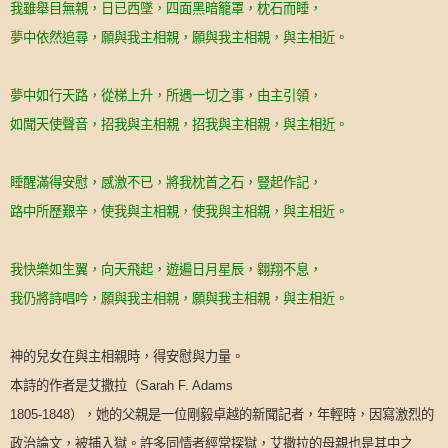
我雖舉目無親，日已西墜，四面黑暗籠罩，枕石而睡，
夢中依然追尋，願與我主相親，願與我主相親，與主相近。
夢中如行天路，從梯上升，所遇一切之事，由主引領，
如聞天使聲音，招我與主相親，招我與主相親，與主相近。
睡醒滿得安慰，感激不已，將我枕首之石，豎起作記，
路中所歷艱辛，使我與主相親，使我與主相親，與主相近。
我快樂如生翼，向天飛起，遊遍日月星辰，翱翔不息，
我仍將詩唱吟，願與我主相親，願與我主相親，與主相近。
神的兒女在與主相親時，得安慰與力量。
本詩的作者是艾撒拉（
Sarah F. Adams
），她的父親是一位剛毅卓越的新聞記者，年輕時，因寫激烈的
1805-1848
政治論文，被捕入獄。許多同情者經常探獄，艾撒拉的母親也是其中之