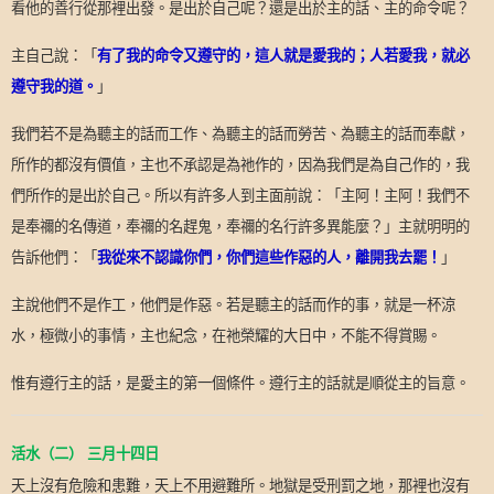
看他的善行從那裡出發。是出於自己呢？還是出於主的話、主的命令呢？
主自己說：「
有了我的命令又遵守的，這人就是愛我的；人若愛我，就必
遵守我的道。
」
我們若不是為聽主的話而工作、為聽主的話而勞苦、為聽主的話而奉獻，
所作的都沒有價值，主也不承認是為祂作的，因為我們是為自己作的，我
們所作的是出於自己。所以有許多人到主面前說：「主阿！主阿！我們不
是奉禰的名傳道，奉禰的名趕鬼，奉禰的名行許多異能麼？」主就明明的
告訴他們：「
我從來不認識你們，你們這些作惡的人，離開我去罷！
」
主說他們不是作工，他們是作惡。若是聽主的話而作的事，就是一杯涼
水，極微小的事情，主也紀念，在祂榮耀的大日中，不能不得賞賜。
惟有遵行主的話，是愛主的第一個條件。遵行主的話就是順從主的旨意。
活水（二）
三月十四日
天上沒有危險和患難，天上不用避難所。地獄是受刑罰之地，那裡也沒有