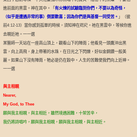
進前面的黑雲。神在其中。「
有火煉的試驗臨到你們，不要以為奇怪，
（似乎是遭遇非常的事）倒要歡喜；因為你們是與基督一同受苦。
」（彼
前
）當你感到孤單的時候，須知神在咫尺。祂在黑雲中，等候你進
4:12-13
去親近祂。一一選
某醫師一天站在一座高山頂上，觀看山下的陣雨；他看見一頭鷹沖出黑
雲，向上高飛，身上帶著的水珠，在日光之下閃爍，好似金鋼鑽一般美
麗。如果山下沒有陣雨，牠必是仍在穀中。人生的苦難使我們向上近神。
一一選
與主相親
Nearer,
My God, to Thee
願與我主相親，與主相近，雖然境遇困難，十架苦辛，
我仍將詩唱吟，願與我主相親，願與我主相親，與主相近。