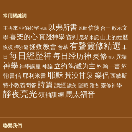
常用關鍵詞
以弗所書
信徒
亞伯拉罕
啟示文
主再來
合一
以撒
他瑪
喜樂的心
實踐神學
審判
山上的經歷
學
尼希米記
有聲靈修精選
教會
拯救
會幕
恢復
押沙龍
末
每日經歷神
每日经历神
灵修
異端
日
猶大
神學
竭诚为主
立約
約
神論
約翰一書
神學講座
耶穌
荒漠甘泉 樂侶
翰書信
耶利米書
西敏斯
詩篇
讀經
特小教義問答
隱藏
靈修神學
雅各
讚美
靜夜亮光
馬太福音
領袖訓練
聯繫我們