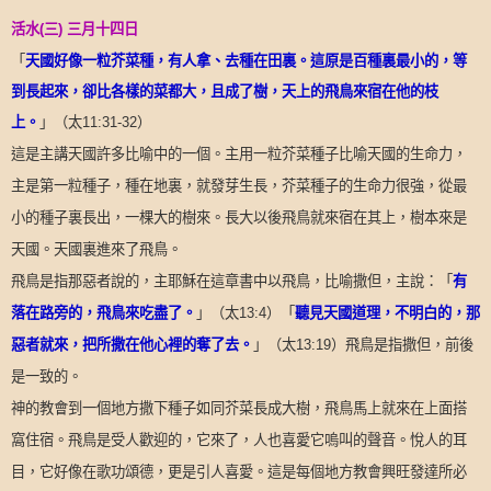
活水
(
三
)
三月十四日
「
天國好像一粒芥菜種，有人拿、去種在田裏。這原是百種裏最小的，等
到長起來，卻比各樣的菜都大，且成了樹，天上的飛鳥來宿在他的枝
上。
」（太
11:31-32
）
這是主講天國許多比喻中的一個。主用一粒芥菜種子比喻天國的生命力，
主是第一粒種子，種在地裏，就發芽生長，芥菜種子的生命力很強，從最
小的種子裏長出，一棵大的樹來。長大以後飛鳥就來宿在其上，樹本來是
天國。天國裏進來了飛鳥。
「
有
飛鳥是指那惡者說的，主耶穌在這章書中以飛鳥，比喻撒但，主說：
落在路旁的，飛鳥來吃盡了。
」（太
「
聽見天國道理，不明白的，那
13:4
）
惡者就來，把所撒在他心裡的奪了去。
」（太
13:19
）飛鳥是指撒但，前後
是一致的。
神的教會到一個地方撒下種子如同芥菜長成大樹，飛鳥馬上就來在上面搭
窩住宿。飛鳥是受人歡迎的，它來了，人也喜愛它嗚叫的聲音。悅人的耳
目，它好像在歌功頌德，更是引人喜愛。這是每個地方教會興旺發達所必