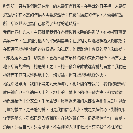
避難所。只有我們還活在地上的人需要避難所。在爭戰的日子裡，人需要
避難所；在地震的時候人需要避難所；在饑荒瘟疫的時候，人需要避難
所，所以世人也為自己預備了各樣的避難所。
我們信靠神的人，主耶穌是我們在各樣災難來臨的避難所。在祂裡面真是
萬無一失，在那裡有極大的平安與喜樂；在那裡可以逃避神極大的憤怒；
在那裡可以逃避撒但的各樣詭計和試探；能脫離地上各樣的痛苦和憂慮，
也能脫離地上的一切災禍。因為基督有足夠的能力來保守我們，祂有天上
地下所有的權柄，祂是萬王之王。祂一發命令誰敢違背祂的旨意？我們在
祂裡面不但可以逃避地上的一切災禍，也可以逃避地獄的火。
祂是活避難所，我們不論走到天涯海角，祂都能保守我們。我們的避難所
就是神自己。無論是天上的，地上的，地底下的祂一發命令，都要聽從。
祂保護我們十分安全，千萬聖徒，經歷過患難的人都要為祂作見證，祂是
可靠的救主，是全能的神，可是我們信心太小，或是失掉信心，對神的保
守隨過隨忘。雖然已進入避難所，在祂的蔭庇下，仍然驚惶懼怕，憂慮，
煩燥，只看自己，只看環境，不看神的大能和救恩。有時我們不住的禱