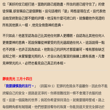
位「美好的仗已經打過，當跑的路已經跑盡，所信的道已經守住了」的使
徒保羅
卻宣稱自己是個罪魁。這句話裡的「是」時態是現在式，這代表他
,
自始至終對自己那不變的評價。他沒有什麼可誇口的，就像聽他作見證的
所有其他罪人一樣，
他完全倚靠神的恩典。
,
不只如此！他甚至認為自己比其他任何罪人更糟糕，自認為比其他任何人
更需要神的恩典。若說保羅從神蒙受的亮光遠超過任何人，這話說得一點
也不誇張。也許正因為如此，他對自己的評判才那麼嚴苛。唯有那些缺乏
自知之明，未蒙聖靈光照的人，才自以為在聖潔的操練上頗有長進。凡瞥
見神榮光的人，必然也看見自己真正的本相。
靜夜亮光
三月十四日
「
」
（詩篇
）犯罪的危險永不遠離你，因此你不能
我要謹慎我的言行。
39:1
誇耀自己的安全。道路是泥濘的，你將很難找到一條不會濺汙衣服的途
徑。這是一個腐敗的世界；倘若你希望保持清白，就需要隨時警戒。路上
每個轉角都有賊隱藏，他們想要掠奪你的珠寶。你能到達天堂完全歸功於