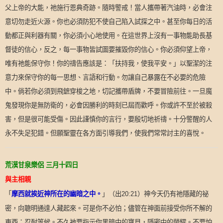
父上帝的大能，祂施行恩典奇跡。隨時警戒！當人攜帶著汽油時，必會注
意切勿走近火源。你也必須防犯不使自己陷入試探之中。甚至你每日的活
動都正與利器有關，你必須小心地使用。在這世界上沒有一事物能助長基
督徒的信心，反之，每一事物皆試圖要摧毀你的信心。你必須仰望上帝，
唯有祂能保守你！你的禱告應該是：「扶持我，使我平安。」以聖潔的注
意力來保守你的每一思想、言語和行動。勿讓自己暴露在不必要的危險
中。倘若你必須到飛鏣穿梭之地，切記攜帶盾牌，不要冒險前往。一旦魔
鬼發現你是無防衛的，必會因勝利的時刻已屆而歡呼。你或許不至於被殺
害，但是很可能受傷。因此謹慎你的言行，要殷切地祈禱。十分警醒的人
永不失足犯錯。但願聖靈在各方面引導我們，使我們常常討主的喜悅。
荒漠甘泉樂侶
三月十四日
與主相親
「
摩西就挨近神所在的幽暗之中。
」（出
）神今天仍有祂隱藏的祕
20:21
密，向聰明通達人藏起來。可是你不必怕；儘管在神面前接受你所不解的
東西；忍耐等候。不久祂要指示你黑暗中的寶貝，隱密中的榮耀。不要怕