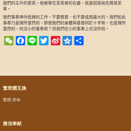
我們的主升的更高，祂被舉在至高者的右邊，就是因爲祂先降爲至
卑。
我們事奉神作低微的工作，不要獎賞，也不要成爲最大的。我們如此
事奉乃是理所當然的。即使我們的身體與基督同釘十字架，也是理所
當然的，何況小的事奉呢？但我們在小的事奉上也沒作到。
WeChat
Facebook
Line
Twitter
Sina
Qzone
Share
Weibo
Post navigation
繁简體互換
繁體
简体
微信奉献