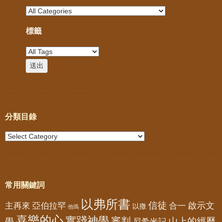
標籤
分類目錄
常用關鍵詞
以弗所書
信徒
亞伯拉罕
啟示文
主再來
合一
以撒
他瑪
喜樂的心
實踐神學
審判
山上的經歷
學
尼希米記