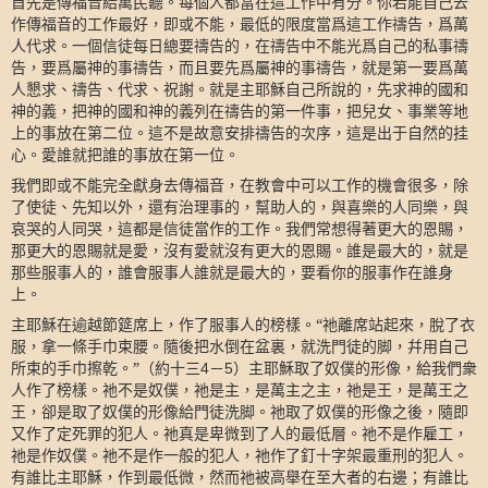
首先是傳福音給萬民聽。每個人都當在這工作中有分。你若能自己去
作傳福音的工作最好，即或不能，最低的限度當爲這工作禱告，爲萬
人代求。一個信徒每日總要禱告的，在禱告中不能光爲自己的私事禱
告，要爲屬神的事禱告，而且要先爲屬神的事禱告，就是第一要爲萬
人懇求、禱告、代求、祝謝。就是主耶穌自己所說的，先求神的國和
神的義，把神的國和神的義列在禱告的第一件事，把兒女、事業等地
上的事放在第二位。這不是故意安排禱告的次序，這是出于自然的挂
心。愛誰就把誰的事放在第一位。
我們即或不能完全獻身去傳福音，在教會中可以工作的機會很多，除
了使徒、先知以外，還有治理事的，幫助人的，與喜樂的人同樂，與
哀哭的人同哭，這都是信徒當作的工作。我們常想得著更大的恩賜，
那更大的恩賜就是愛，沒有愛就沒有更大的恩賜。誰是最大的，就是
那些服事人的，誰會服事人誰就是最大的，要看你的服事作在誰身
上。
主耶穌在逾越節筵席上，作了服事人的榜樣。“祂離席站起來，脫了衣
服，拿一條手巾束腰。隨後把水倒在盆裏，就洗門徒的脚，幷用自己
所束的手巾擦乾。”（約十三
－
）主耶穌取了奴僕的形像，給我們衆
4
5
人作了榜樣。祂不是奴僕，祂是主，是萬主之主，祂是王，是萬王之
王，卻是取了奴僕的形像給門徒洗脚。祂取了奴僕的形像之後，隨即
又作了定死罪的犯人。祂真是卑微到了人的最低層。祂不是作雇工，
祂是作奴僕。祂不是作一般的犯人，祂作了釘十字架最重刑的犯人。
有誰比主耶穌，作到最低微，然而祂被高舉在至大者的右邊；有誰比