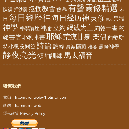
有聲靈修精選
教會
拯救
會幕
恢復
押沙龍
末
每日經歷神
每日经历神
灵修
異端
日
猶大
神學
竭诚为主
立約
約
神論
約翰一書
神學講座
耶穌
荒漠甘泉 樂侶
翰書信
耶利米書
西敏斯
詩篇
讀經
特小教義問答
隱藏
靈修神學
雅各
讚美
靜夜亮光
馬太福音
領袖訓練
聯繫我們
電郵：haomurenweb@hotmail.com
微信：haomurenweb
隱私政策 Privacy Policy