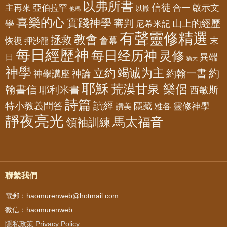
以弗所書
信徒
亞伯拉罕
啟示文
主再來
合一
以撒
他瑪
喜樂的心
實踐神學
審判
山上的經歷
學
尼希米記
有聲靈修精選
教會
拯救
會幕
恢復
押沙龍
末
每日經歷神
每日经历神
灵修
異端
日
猶大
神學
竭诚为主
立約
約
神論
約翰一書
神學講座
耶穌
荒漠甘泉 樂侶
翰書信
耶利米書
西敏斯
詩篇
讀經
特小教義問答
隱藏
靈修神學
雅各
讚美
靜夜亮光
馬太福音
領袖訓練
聯繫我們
電郵：haomurenweb@hotmail.com
微信：haomurenweb
隱私政策 Privacy Policy