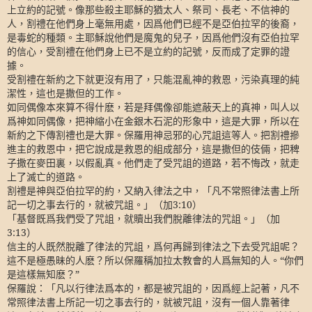
上立約的記號。像那些殺主耶穌的猶太人、祭司、長老、不信神的
人，割禮在他們身上毫無用處，因爲他們已經不是亞伯拉罕的後裔，
是毒蛇的種類。主耶穌說他們是魔鬼的兒子，因爲他們沒有亞伯拉罕
的信心，受割禮在他們身上已不是立約的記號，反而成了定罪的證
據。
受割禮在新約之下就更沒有用了，只能混亂神的救恩，污染真理的純
潔性，這也是撒但的工作。
如同偶像本來算不得什麽，若是拜偶像卻能遮蔽天上的真神，叫人以
爲神如同偶像，把神縮小在金銀木石泥的形象中，這是大罪，所以在
新約之下傳割禮也是大罪。保羅用神忌邪的心咒詛這等人。把割禮摻
進主的救恩中，把它說成是救恩的組成部分，這是撒但的伎倆，把稗
子撒在麥田裏，以假亂真。他們走了受咒詛的道路，若不悔改，就走
上了滅亡的道路。
割禮是神與亞伯拉罕的約，又納入律法之中，「凡不常照律法書上所
記一切之事去行的，就被咒詛。」（加
3:10
）
「基督既爲我們受了咒詛，就贖出我們脫離律法的咒詛。」（加
3:13
）
信主的人既然脫離了律法的咒詛，爲何再歸到律法之下去受咒詛呢？
這不是極愚昧的人麽？所以保羅稱加拉太教會的人爲無知的人。
“
你們
是這樣無知麽？
”
保羅說：「凡以行律法爲本的，都是被咒詛的，因爲經上記著，凡不
常照律法書上所記一切之事去行的，就被咒詛，沒有一個人靠著律