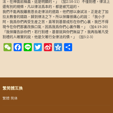
法，在神面前稱義，這是明顯的。」（加
2:10-11
）不僅割禮，律法上
還有別的規條，凡以律法爲本的，都是被咒詛的。
我們不能再脫離救恩去走律法的道路，他們想以身試法，正是走了加
拉太教會的錯路，歸到律法之下。所以保羅很痛心的說：「我小子
阿，我爲你們再受生産之苦，直等到基督成形在你們心裏，我巴不得
現今在你們那裏改換口氣，因爲我爲你們心裏作難。」（加
4:19-20
）
「我保羅告訴你們，若行割禮，基督就與你們無益了，我再指著凡受
割禮的人確實的說，他是欠著行全律法的債。」（加
5:2-3
）
WeChat
Facebook
Line
Twitter
Sina
Qzone
Share
Weibo
Post navigation
繁简體互換
繁體
简体