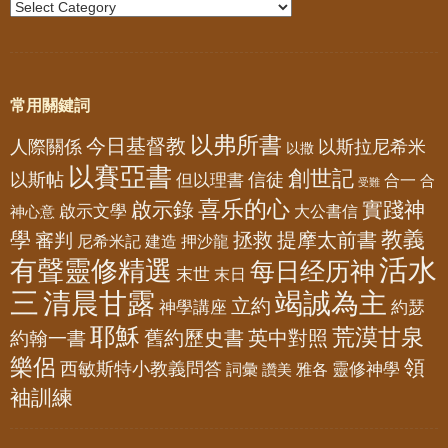
常用關鍵詞
以弗所書
今日基督教
人際關係
以斯拉尼希米
以撒
以賽亞書
創世記
以斯帖
但以理書
信徒
合一
合
受難
喜乐的心
啟示錄
實踐神
啟示文學
大公書信
神心意
教義
學
拯救
提摩太前書
審判
尼希米記
建造
押沙龍
活水
有聲靈修精選
每日经历神
末世
末日
三
清晨甘露
竭誠為主
立約
神學講座
約瑟
耶穌
荒漠甘泉
舊約歷史書
英中對照
約翰一書
樂侶
領
西敏斯特小教義問答
靈修神學
詞彙
雅各
讚美
袖訓練