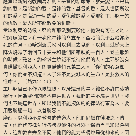
應當以新約的教訓爲准則。基督的新命令，就是愛，不是舊
約的愛，是新約的愛，是神的愛，基督的愛，是人世間所沒
有的愛，是高過一切的愛，愛仇敵的愛，愛那釘主耶穌十架
的仇敵，愛人所不能赦免的仇敵。
當以利亞的時候，亞哈和耶洗別要殺他，他沒有可住之地，
他到處流亡。有一次他奉神的命宣布，亞哈的兒子亞哈謝必
死的信息，亞哈謝派兵吩咐以利亞去見他，以利亞就從天上
降火燒滅了兩個五十夫長和他們所率領的一百人。到主耶穌
的時候，雅各、約翰求主燒滅不接待他們的人，主耶穌沒有
責備撒瑪利亞人，卻責備他們兄弟二人。「你們的心意如
何，你們並不知道。人子來不是要減人的生命，是要救人的
性命。」（路九
）。
55-56
主耶穌自己不作以眼還眼、以牙還牙的事，祂也不許門徒這
樣行。因為我們的國不屬這世界，我們的主不屬這世界，我
們也不屬這世界，所以我們不能按舊約的律法行事為人，要
用愛勝過一切，以善勝惡。
摩西、以利亞不是教會的傳道人，他們仍然在律法之下傳
道，他們代表律法行各樣毀滅性的神迹，保衛自己和以色列
人；這和教會完全不同，他們的能力權柄也是從神來的，因