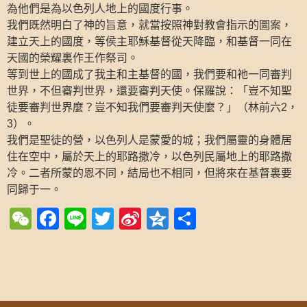
為他們是為以色列人地上的國度行事。
我們既然明白了神的旨意，就當按照神對教會指示的圖案，
建立天上的國度，等侯主耶穌基督從天降臨，和基督一同在
天國的榮耀裏作王作祭司。
等到世上的國成了我主和主基督的國，我們要和祂一同審判
世界，不但審判世界，還要審判天使。保羅說：「豈不知聖
徒要審判世界麼？豈不知我們要審判天使麼？」（林前六
，
2
）。
3
我們是聖徒的營，以色列人是蒙愛的城；我們屬靈的身體居
住在空中，屬於天上的耶路撒冷，以色列民屬地上的耶路撒
冷。二者所蒙的恩不同，結局也不相同，但將來在基督裏要
同歸于一。
WeChat
Facebook
Line
Twitter
Sina
Qzone
Share
Weibo
Post navigation