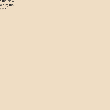
in the New
o sin; that
or me