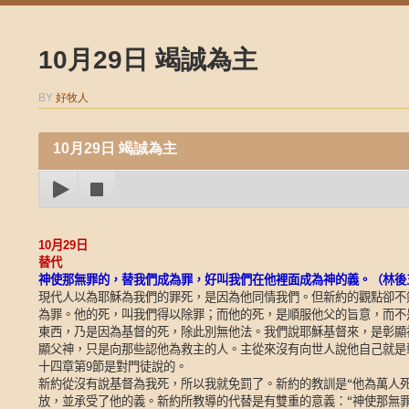
10月29日 竭誠為主
BY
好牧人
10月29日 竭誠為主
10
月
29
日
替代
神使那無罪的，替我們成為罪，好叫我們在他裡面成為神的義。（林後
現代人以為耶穌為我們的罪死，是因為他同情我們。但新約的觀點卻不
為罪。他的死，叫我們得以除罪；而他的死，是順服他父的旨意，而不
東西，乃是因為基督的死，除此別無他法。我們說耶穌基督來，是彰顯
顯父神，只是向那些認他為救主的人。主從來沒有向世人說他自己就是
十四章第
節是對門徒說的。
9
新約從沒有說基督為我死，所以我就免罰了。新約的教訓是“他為萬人
放，並承受了他的義。新約所教導的代替是有雙重的意義：“神使那無