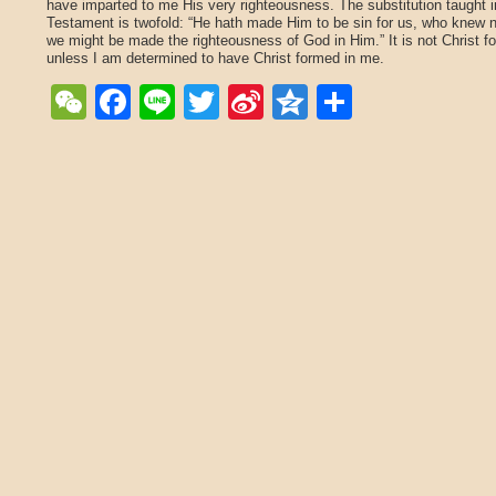
have imparted to me His very righteousness. The substitution taught 
Testament is twofold: “He hath made Him to be sin for us, who knew n
we might be made the righteousness of God in Him.” It is not Christ f
unless I am determined to have Christ formed in me.
WeChat
Facebook
Line
Twitter
Sina
Qzone
Share
Weibo
Post navigation