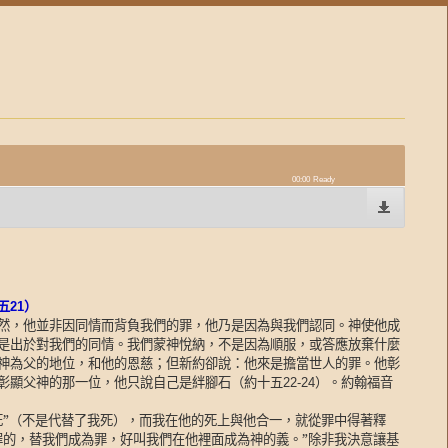
00:00
Ready
五
21
）
然，他並非因同情而背負我們的罪，他乃是因為與我們認同。神使他成
是出於對我們的同情。我們蒙神悅納，不是因為順服，或答應放棄什麼
神為父的地位，和他的恩慈；但新約卻說：他來是擔當世人的罪。他彰
彰顯父神的那一位，他只說自己是絆腳石（約十五
）。約翰福音
22-24
死”（不是代替了我死），而我在他的死上與他合一，就從罪中得著釋
罪的，替我們成為罪，好叫我們在他裡面成為神的義。”除非我決意讓基