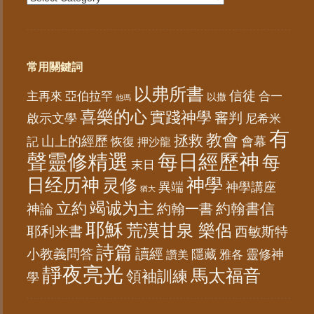
常用關鍵詞
以弗所書
信徒
亞伯拉罕
主再來
合一
以撒
他瑪
喜樂的心
實踐神學
審判
啟示文學
尼希米
有
教會
拯救
山上的經歷
會幕
記
恢復
押沙龍
聲靈修精選
每日經歷神
每
末日
日经历神
神學
灵修
異端
神學講座
猶大
竭诚为主
立約
約翰書信
神論
約翰一書
耶穌
荒漠甘泉 樂侶
耶利米書
西敏斯特
詩篇
讀經
小教義問答
隱藏
靈修神
雅各
讚美
靜夜亮光
馬太福音
領袖訓練
學