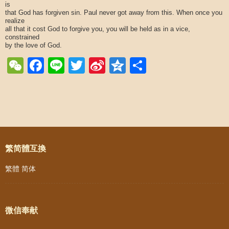
is
that God has forgiven sin. Paul never got away from this. When once you
realize
all that it cost God to forgive you, you will be held as in a vice,
constrained
by the love of God.
WeChat
Facebook
Line
Twitter
Sina
Qzone
Share
Weibo
Post navigation
繁简體互換
繁體
简体
微信奉献