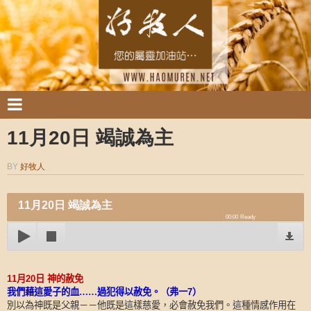
11月20日 竭誠為主
BY
好牧人
11月20日 竭誠為主
00:00
Ready
11
月
20
日
神的赦免
我們藉這愛子的血……過犯得以赦免。（弗一
7
）
別以為神既是父親－－他既是這樣慈愛，必會赦免我們。這種情感作用在