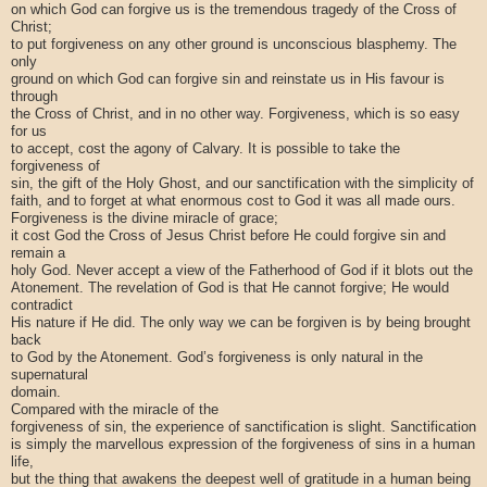
on which God can forgive us is the tremendous tragedy of the Cross of
Christ;
to put forgiveness on any other ground is unconscious blasphemy. The
only
ground on which God can forgive sin and reinstate us in His favour is
through
the Cross of Christ, and in no other way. Forgiveness, which is so easy
for us
to accept, cost the agony of Calvary. It is possible to take the
forgiveness of
sin, the gift of the Holy Ghost, and our sanctification with the simplicity of
faith, and to forget at what enormous cost to God it was all made ours.
Forgiveness is the divine miracle of grace;
it cost God the Cross of Jesus Christ before He could forgive sin and
remain a
holy God. Never accept a view of the Fatherhood of God if it blots out the
Atonement. The revelation of God is that He cannot forgive; He would
contradict
His nature if He did. The only way we can be forgiven is by being brought
back
to God by the Atonement. God’s forgiveness is only natural in the
supernatural
domain.
Compared with the miracle of the
forgiveness of sin, the experience of sanctification is slight. Sanctification
is simply the marvellous expression of the forgiveness of sins in a human
life,
but the thing that awakens the deepest well of gratitude in a human being