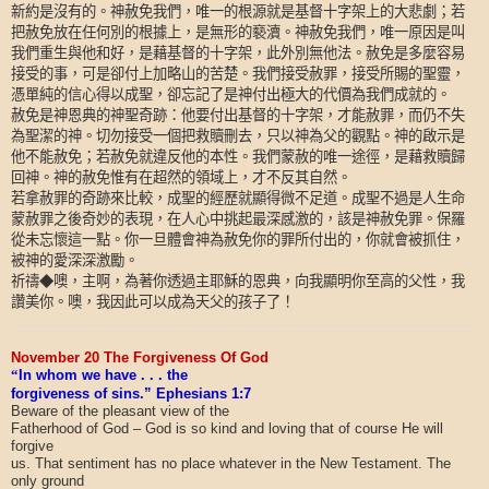
新約是沒有的。神赦免我們，唯一的根源就是基督十字架上的大悲劇；若
把赦免放在任何別的根據上，是無形的褻瀆。神赦免我們，唯一原因是叫
我們重生與他和好，是藉基督的十字架，此外別無他法。赦免是多麼容易
接受的事，可是卻付上加略山的苦楚。我們接受赦罪，接受所賜的聖靈，
憑單純的信心得以成聖，卻忘記了是神付出極大的代價為我們成就的。
赦免是神恩典的神聖奇跡：他要付出基督的十字架，才能赦罪，而仍不失
為聖潔的神。切勿接受一個把救贖刪去，只以神為父的觀點。神的啟示是
他不能赦免；若赦免就違反他的本性。我們蒙赦的唯一途徑，是藉救贖歸
回神。神的赦免惟有在超然的領域上，才不反其自然。
若拿赦罪的奇跡來比較，成聖的經歷就顯得微不足道。成聖不過是人生命
蒙赦罪之後奇妙的表現，在人心中挑起最深感激的，該是神赦免罪。保羅
從未忘懷這一點。你一旦體會神為赦免你的罪所付出的，你就會被抓住，
被神的愛深深激勵。
祈禱◆噢，主啊，為著你透過主耶穌的恩典，向我顯明你至高的父性，我
讚美你。噢，我因此可以成為天父的孩子了！
November 20 The Forgiveness Of God
“
In whom we have . . . the
forgiveness of sins.” Ephesians 1:7
Beware of the pleasant view of the
Fatherhood of God – God is so kind and loving that of course He will
forgive
us. That sentiment has no place whatever in the New Testament. The
only ground