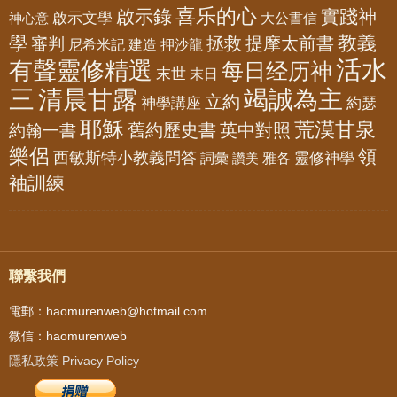
喜乐的心
啟示錄
實踐神
啟示文學
大公書信
神心意
教義
學
拯救
提摩太前書
審判
尼希米記
建造
押沙龍
活水
有聲靈修精選
每日经历神
末世
末日
三
清晨甘露
竭誠為主
立約
神學講座
約瑟
耶穌
荒漠甘泉
舊約歷史書
英中對照
約翰一書
樂侶
領
西敏斯特小教義問答
靈修神學
詞彙
雅各
讚美
袖訓練
聯繫我們
電郵：haomurenweb@hotmail.com
微信：haomurenweb
隱私政策 Privacy Policy