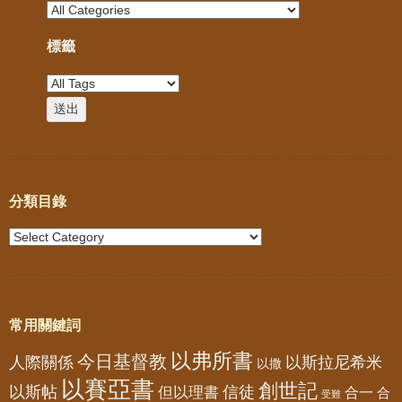
標籤
分類目錄
常用關鍵詞
以弗所書
今日基督教
人際關係
以斯拉尼希米
以撒
以賽亞書
創世記
以斯帖
但以理書
信徒
合一
合
受難