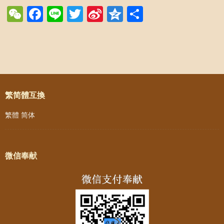
WeChat
Facebook
Line
Twitter
Sina
Qzone
Share
Weibo
Post navigation
繁简體互換
繁體
简体
微信奉献