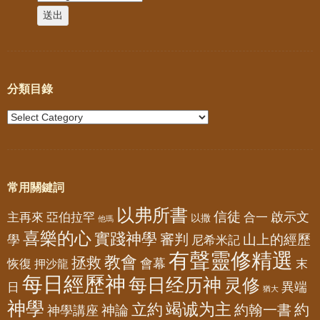
分類目錄
常用關鍵詞
以弗所書
信徒
亞伯拉罕
啟示文
主再來
合一
以撒
他瑪
喜樂的心
實踐神學
審判
山上的經歷
學
尼希米記
有聲靈修精選
教會
拯救
會幕
恢復
押沙龍
末
每日經歷神
每日经历神
灵修
異端
日
猶大
神學
竭诚为主
立約
約
神論
約翰一書
神學講座