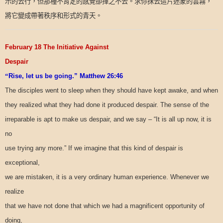
示的去行，但那種不肯定的感覺卻揮之不去。求你抹去這片迷蒙的雲霧，
將它變成帶著秩序和形式的青天。
February 18 The Initiative Against
Despair
“
Rise, let us be going.” Matthew 26:46
The disciples went to sleep when they should have kept awake, and when
they realized what they had done it produced despair. The sense of the
irreparable is apt to make us despair, and we say – “It is all up now, it is
no
use trying any more.” If we imagine that this kind of despair is
exceptional,
we are mistaken, it is a very ordinary human experience. Whenever we
realize
that we have not done that which we had a magnificent opportunity of
doing,