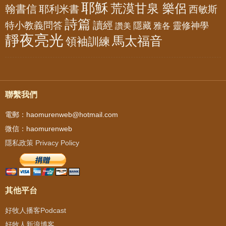
耶穌
荒漠甘泉 樂侶
翰書信
耶利米書
西敏斯
詩篇
讀經
特小教義問答
隱藏
靈修神學
雅各
讚美
靜夜亮光
馬太福音
領袖訓練
聯繫我們
電郵：haomurenweb@hotmail.com
微信：haomurenweb
隱私政策 Privacy Policy
其他平台
好牧人播客Podcast
好牧人新浪博客