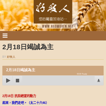
2月18日竭誠為主
BY
好牧人
2月18日竭誠為主
00:00
Ready
2
月
18
日
抗拒絕望的動力
起來，我們走吧。（太二十六
46
）