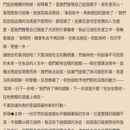
門徒該儆醒的時候，卻睡著了。當我們發現自己這個樣子，就失望灰心。
事情既無可追悔，就很容易沮喪說：“事到如今，再無挽回的餘地了。”我們
若認爲這樣的沮喪是不經常的，那就錯了，這實在是司空見慣的人生經
歷。當我們醒覺自己錯過了大好的行事機會，勢必沉溺在失望之中，耶穌
基督說：“安睡吧，機會失去不再回來，也無法挽回。但起來吧，百尺竿
頭，更進一步。”
讓過去的事消逝吧！只要消逝在主的胸懷裏；然後與他一同迎接不可抗拒
的未來。在各自的人生中，我們都有這樣的經驗——陷在頽唐沮喪中。這
種沮喪是從現實而來，我們無法自拔。這裏門徒做了無可饒恕的事，就是
沒有與耶穌一同警醒，反而睡著了。但他卻給予他們對抗沮喪的動力——
“起來，行下一步吧。”我們有了神的感動，下一步該是什麽？完全信靠他，
在他救贖的憑據上禱告。
千萬別讓失敗的意識阻礙你新的行動。
祈禱◆主啊，一份茫然的孤寂感似乎圍繞著我的生命，它是那樣的模糊不
清，令我難以將它說明。我沒有下過錯誤的決定，因爲我已經按照你所指