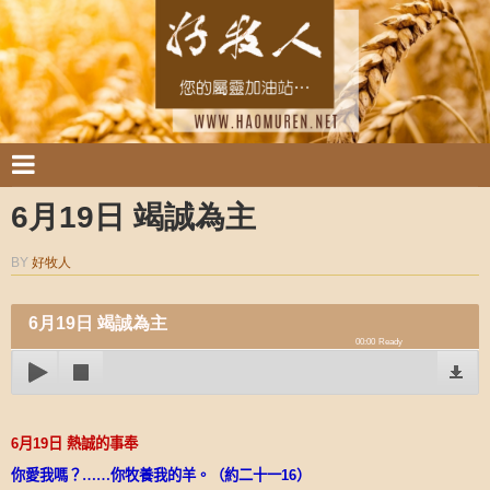
6月19日 竭誠為主
BY
好牧人
6月19日 竭誠為主
00:00
Ready
6
月
19
日
熱誠的事奉
你愛我嗎？……你牧養我的羊。（約二十一
16
）