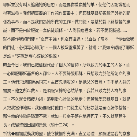
耶穌並沒有叫人追隨祂的思想，而是要你看顧祂的羊，使他們因認識祂而
得著滋養。我們把事奉的工作視作事奉主；但耶穌基督卻視我們與祂的關
係為事奉，而不是我們為祂所做的工作。做門徒，是基於對耶穌基督的忠
誠，而不是由於服從一套信徒規條。“人到我這裡來，若不愛我勝過……，
就不能作我的門徒。”沒有爭議，也沒有強逼，只直截了當地－－“你若做我
的門徒，必須專心歸我”。一個人被聖靈摸著了，就說：“我如今認識了耶穌
是誰。”這就是專心歸依的根源。
時至今日，我們已把信條代替了個人的信仰，所以致力於事工的人多，而
一心歸服耶穌基督的人卻少。人不要歸服耶穌，只想致力於他所創立的事
工。他們只認耶穌為同志。主首先順服的，是祂父的旨意，而不是人群的
需要。他之所以救人，是順服父神的必然結果。我若只致力於人群的事
工，不久就會精疲力竭，落到愛心冷淡的地步；但若我愛耶穌基督，就是
人把我當作地席，我仍要服侍他們。門徒生活的秘訣就是全心歸依基督。
那生命的特徵是隱藏不露，就如一粒麥子落在地裡死了，不久就萌芽生
長，改變整個田園的景象（約十二
）。
24
祈禱◆願禰感動我的靈，使它被禰所充滿，直至湧溢。願禰透過我的意念