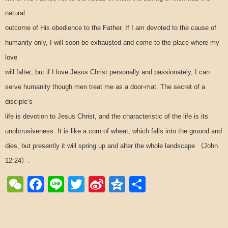
natural
outcome of His obedience to the Father. If I am devoted to the cause of
humanity only, I will soon be exhausted and come to the place where my
love
will falter; but if I love Jesus Christ personally and passionately, I can
serve humanity though men treat me as a door-mat. The secret of a
disciple’s
life is devotion to Jesus Christ, and the characteristic of the life is its
unobtrusiveness. It is like a corn of wheat, which falls into the ground and
（
dies, but presently it will spring up and alter the whole landscape
John
）
12:24
.
WeChat
Facebook
Line
Twitter
Sina
Qzone
Share
Weibo