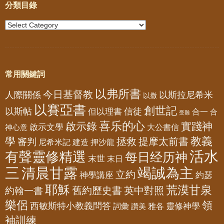
分類目錄
常用關鍵詞
以弗所書
今日基督教
人際關係
以斯拉尼希米
以撒
以賽亞書
創世記
以斯帖
但以理書
信徒
合一
合
受難
喜乐的心
啟示錄
實踐神
啟示文學
大公書信
神心意
教義
學
拯救
提摩太前書
審判
尼希米記
建造
押沙龍
活水
有聲靈修精選
每日经历神
末世
末日
三
清晨甘露
竭誠為主
立約
神學講座
約瑟
耶穌
荒漠甘泉
舊約歷史書
英中對照
約翰一書
樂侶
領
西敏斯特小教義問答
靈修神學
詞彙
雅各
讚美
袖訓練