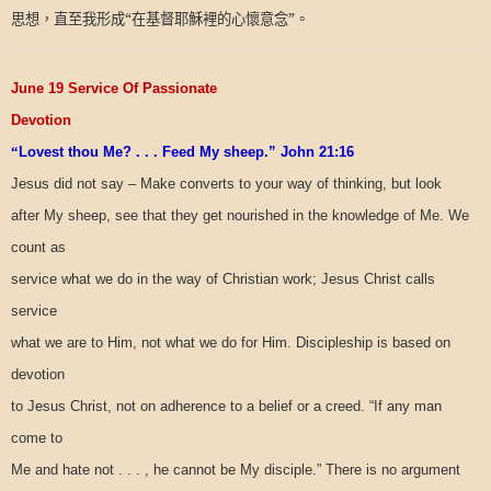
思想，直至我形成“在基督耶穌裡的心懷意念”。
June 19 Service Of Passionate
Devotion
“
Lovest thou Me? . . . Feed My sheep.” John 21:16
Jesus did not say – Make converts to your way of thinking, but look
after My sheep, see that they get nourished in the knowledge of Me. We
count as
service what we do in the way of Christian work; Jesus Christ calls
service
what we are to Him, not what we do for Him. Discipleship is based on
devotion
to Jesus Christ, not on adherence to a belief or a creed. “If any man
come to
Me and hate not . . . , he cannot be My disciple.” There is no argument