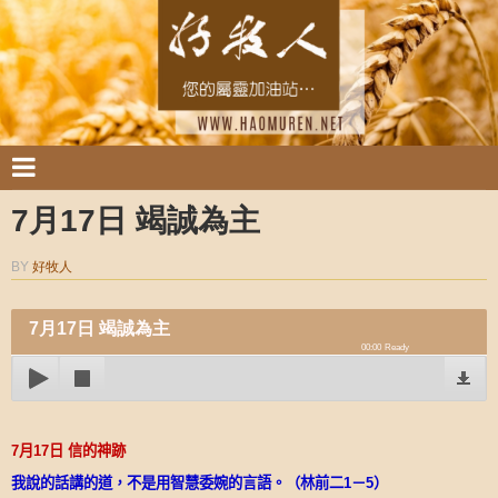
7月17日 竭誠為主
BY
好牧人
7月17日 竭誠為主
00:00
Ready
7
月
17
日
信的神跡
我說的話講的道，不是用智慧委婉的言語。（林前二
1
－
5
）