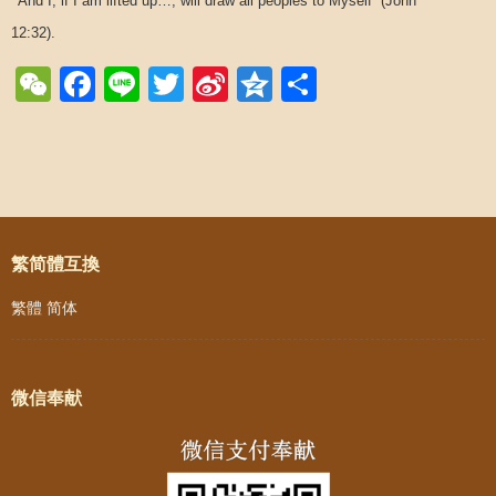
And I, if I am lifted up…, will draw all peoples to Myself” (John
12:32).
WeChat
Facebook
Line
Twitter
Sina
Qzone
Share
Weibo
Post navigation
繁简體互換
繁體
简体
微信奉献