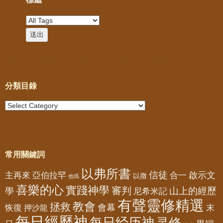
分類目錄
常用關鍵詞
以弗所書
信徒
亞伯拉罕
啟示文
主再來
合一
以撒
他瑪
喜樂的心
實踐神學
審判
山上的經歷
學
尼希米記
有聲靈修精選
教會
拯救
會幕
恢復
押沙龍
末
每日經歷神
每日经历神
灵修