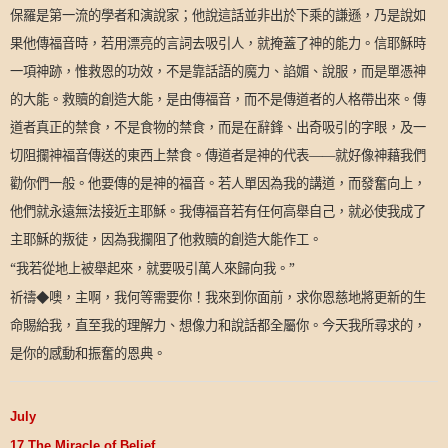
保羅是第一流的學者和演說家；他說這話並非出於下乘的謙遜，乃是說如
果他傳福音時，若用漂亮的言詞去吸引人，就掩蓋了神的能力。信耶穌時
一項神跡，惟救恩的功效，不是靠話語的魔力、諂媚、說服，而是單憑神
的大能。救贖的創造大能，是由傳福音，而不是傳道者的人格帶出來。傳
道者真正的禁食，不是食物的禁食，而是在辭鋒、出奇吸引的字眼，及一
切阻攔神福音傳送的東西上禁食。傳道者是神的代表——就好像神藉我們
勸你們一般。他要傳的是神的福音。若人單因為我的講道，而發奮向上，
他們就永遠無法接近主耶穌。我傳福音若有任何高舉自己，就必使我成了
主耶穌的叛徒，因為我攔阻了他救贖的創造大能作工。
“我若從地上被舉起來，就要吸引萬人來歸向我。”
祈禱◆噢，主啊，我何等需要你！我來到你面前，求你恩慈地將更新的生
命賜給我，直至我的理解力、想像力和說話都全屬你。今天我所尋求的，
是你的感動和振奮的恩典。
July
17 The Miracle of Belief