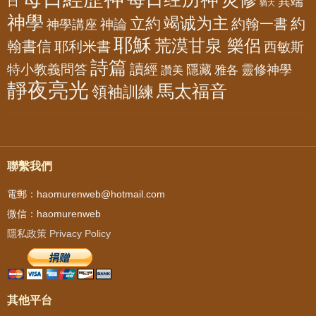
異端
日
猶大
神學
竭诚为主
立約
約
神論
約翰一書
神學講座
耶穌
荒漠甘泉 樂侶
翰書信
耶利米書
西敏斯
詩篇
讀經
特小教義問答
隱藏
靈修神學
雅各
讚美
靜夜亮光
馬太福音
領袖訓練
聯繫我們
電郵：haomurenweb@hotmail.com
微信：haomurenweb
隱私政策 Privacy Policy
其他平台