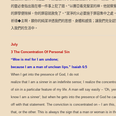
的靈必會指出我在哪一件事上犯了錯。”以賽亞看見聖潔的神，他就察
的罪孽便除掉，你的罪惡就赦免了。”潔淨的火必要施于罪惡集中之處
祈禱◆主啊，願你的純潔滲透我們的思想、身體和感情；讓我們完全認
入我們的生活中。
July
3 The Concentration Of Personal Sin
“
Woe is me! for I am undone;
because I am a man of unclean lips.” Isaiah 6:5
When I get into the presence of God, I do not
realize that I am a sinner in an indefinite sense; I realize the concentr
of sin in a particular feature of my life. A man will say easily – ‘Oh, yes
know I am a sinner’; but when he gets into the presence of God he ca
off with that statement. The conviction is concentrated on – I am this,
that, or the other. This is always the sign that a man or woman is in t