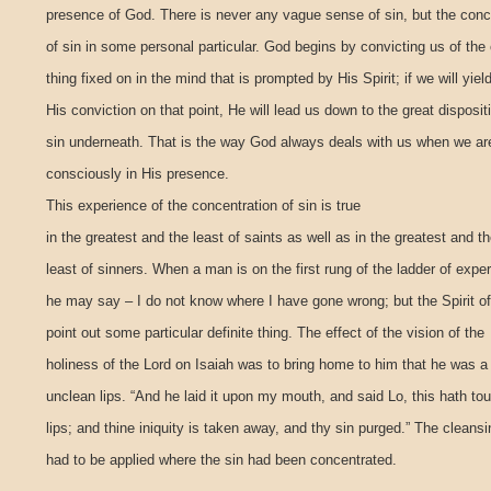
presence of God. There is never any vague sense of sin, but the conc
of sin in some personal particular. God begins by convicting us of the
thing fixed on in the mind that is prompted by His Spirit; if we will yield
His conviction on that point, He will lead us down to the great disposit
sin underneath. That is the way God always deals with us when we ar
consciously in His presence.
This experience of the concentration of sin is true
in the greatest and the least of saints as well as in the greatest and t
least of sinners. When a man is on the first rung of the ladder of expe
he may say – I do not know where I have gone wrong; but the Spirit of
point out some particular definite thing. The effect of the vision of the
holiness of the Lord on Isaiah was to bring home to him that he was a
unclean lips. “And he laid it upon my mouth, and said Lo, this hath to
lips; and thine iniquity is taken away, and thy sin purged.” The cleansin
had to be applied where the sin had been concentrated.