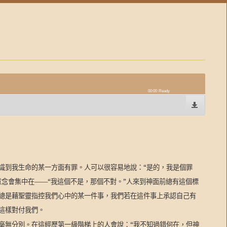
00:00
Ready
識到我生命的某一方面有罪。人可以很容易地說：“是的，我是個罪
念會集中在——“我這個不是，那個不對。”人來到神面前總有這個標
總是藉聖靈指控我們心中的某一件事，我們若在這件事上承認自己有
這樣對付我們。
毫無分別。在這經歷第一級階梯上的人會說：“我不知過錯何在，但神