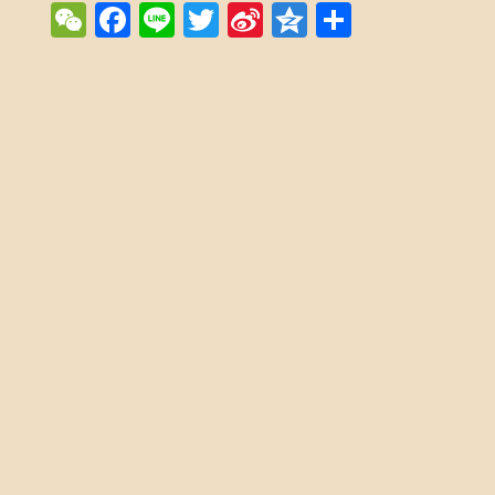
WeChat
Facebook
Line
Twitter
Sina
Qzone
Share
Weibo
Post navigation