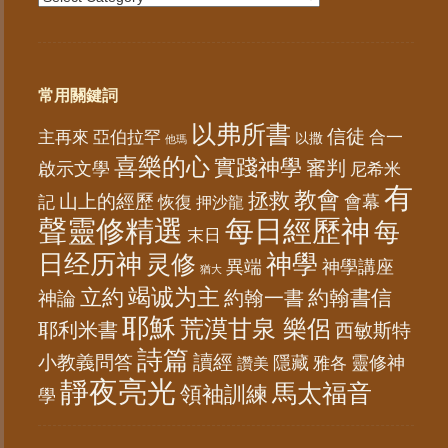
常用關鍵詞
以弗所書
信徒
亞伯拉罕
主再來
合一
以撒
他瑪
喜樂的心
實踐神學
審判
啟示文學
尼希米
有
教會
拯救
山上的經歷
會幕
記
恢復
押沙龍
聲靈修精選
每日經歷神
每
末日
日经历神
神學
灵修
異端
神學講座
猶大
竭诚为主
立約
約翰書信
神論
約翰一書
耶穌
荒漠甘泉 樂侶
耶利米書
西敏斯特
詩篇
讀經
小教義問答
隱藏
靈修神
雅各
讚美
靜夜亮光
馬太福音
領袖訓練
學