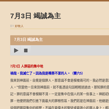
7月3日 竭誠為主
BY
好牧人
7月3日 竭誠為主
7
月
3
日
人罪惡的集中地
禍哉，我滅亡了。因為我是嘴唇不潔的人。（賽六
5
）
我來到神面前，自覺是個罪人。那意識不會是模棱兩可的，我必然是意
人。”但當他一旦來到神面前，就不能憑這句話輕輕逃過去。那知罪的意
記。罪的意識不會模糊不清，一定是集中在個人的某一些事上。神起初
罪，他便把我們引進下面最大的罪根性區。我們若是在神面前，他總是
這個把罪惡集中的經歷，不論在最偉大的聖徒或最渺小的罪人身上，都