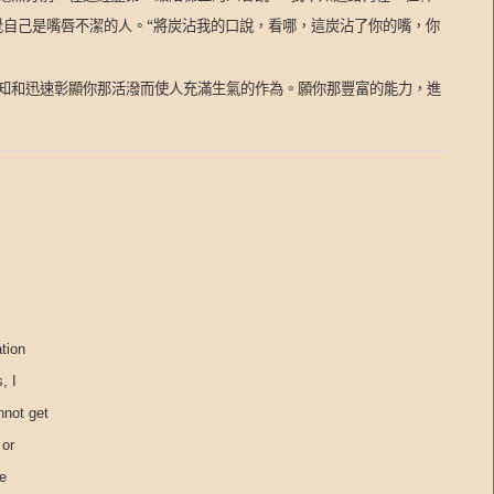
覺自己是嘴唇不潔的人。“將炭沾我的口說，看哪，這炭沾了你的嘴，你
。
知和迅速彰顯你那活潑而使人充滿生氣的作為。願你那豐富的能力，進
ation
, I
nnot get
 or
he