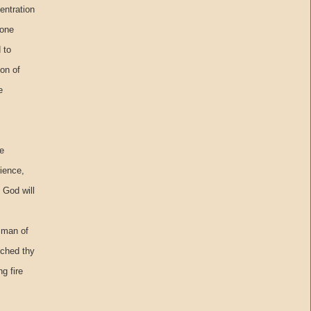
entration
 one
 to
ion of
e
he
rience,
 God will
 man of
uched thy
g fire