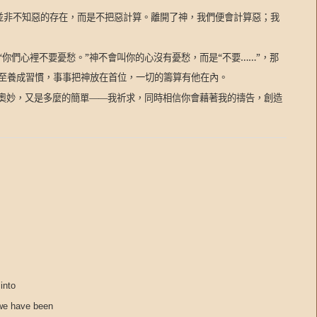
愛並非不知惡的存在，而是不把惡計算。離開了神，我們便會計算惡；我
你們心裡不要憂愁。”神不會叫你的心沒有憂愁，而是“不要……”，那
至養成習慣，事事把神放在首位，一切的籌算有他在內。
的奧妙，又是多麼的簡單——我祈求，同時相信你會藉著我的禱告，創造
into
 we have been