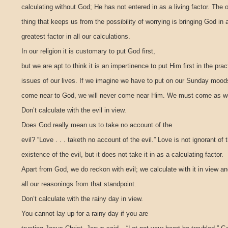
calculating without God; He has not entered in as a living factor. The 
thing that keeps us from the possibility of worrying is bringing God in 
greatest factor in all our calculations.
In our religion it is customary to put God first,
but we are apt to think it is an impertinence to put Him first in the prac
issues of our lives. If we imagine we have to put on our Sunday mood
come near to God, we will never come near Him. We must come as w
Don’t calculate with the evil in view.
Does God really mean us to take no account of the
evil? “Love . . . taketh no account of the evil.” Love is not ignorant of 
existence of the evil, but it does not take it in as a calculating factor.
Apart from God, we do reckon with evil; we calculate with it in view a
all our reasonings from that standpoint.
Don’t calculate with the rainy day in view.
You cannot lay up for a rainy day if you are