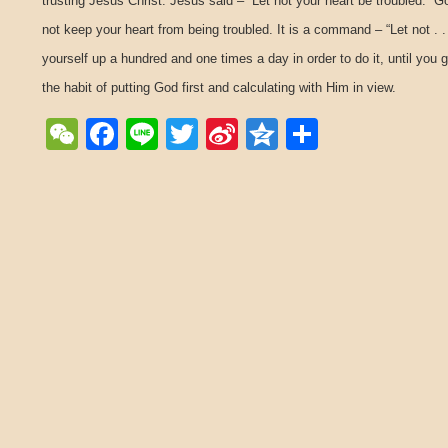
trusting Jesus Christ. Jesus said – “Let not your heart be troubled.” Go
not keep your heart from being troubled. It is a command – “Let not . .
yourself up a hundred and one times a day in order to do it, until you g
the habit of putting God first and calculating with Him in view.
WeChat
Facebook
Line
Twitter
Sina
Qzone
Share
Weibo
Post navigation