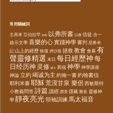
常用關鍵詞
以弗所書
信徒
亞伯拉罕
主再來
合一
以撒
他瑪
喜樂的心
實踐神學
審判
啟示文學
尼希米
有
教會
拯救
山上的經歷
會幕
記
恢復
押沙龍
聲靈修精選
每日經歷神
每
末日
日经历神
神學
灵修
異端
神學講座
猶大
竭诚为主
立約
約翰書信
神論
約翰一書
耶穌
荒漠甘泉 樂侶
耶利米書
西敏斯特
詩篇
讀經
小教義問答
隱藏
靈修神
雅各
讚美
靜夜亮光
馬太福音
領袖訓練
學