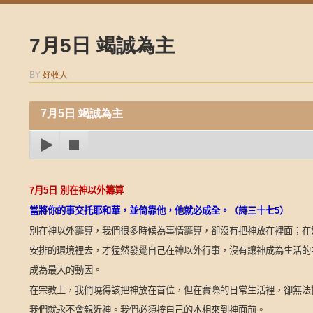
7月5日 竭誠為主
BY
好牧人
7月5日 竭誠為主
7
月
5
日
別在神以外籌算
當將你的事交托耶和華，並倚靠他，他就必成全。（詩三十七
5
）
別在神以外籌算，我們很多時候為事情籌算，卻沒有把神放在裡面；在
安排的環境裡去，才猛然發覺自己在神以外行事，沒有讓神成為生活的
成為最大的動因。
在宗教上，我們曉得該把神放在首位，但在實際的日常生活裡，卻無法
我們就永不會親近神。我們必須按自己的本相來到神面前。