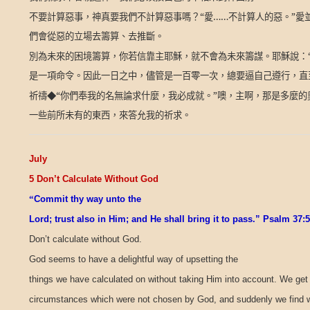
不要計算惡事，神真要我們不計算惡事嗎？“愛……不計算人的惡。”
們會從惡的立場去籌算、去推斷。
別為未來的困境籌算，你若信靠主耶穌，就不會為未來籌謀。耶穌說：“
是一項命令。因此一日之中，儘管是一百零一次，總要逼自己遵行，直
祈禱◆“你們奉我的名無論求什麼，我必成就。”噢，主啊，那是多麼
一些前所未有的東西，來答允我的祈求。
July
5 Don’t Calculate Without God
“
Commit thy way unto the
Lord; trust also in Him; and He shall bring it to pass.” Psalm 37:5
Don’t calculate without God.
God seems to have a delightful way of upsetting the
things we have calculated on without taking Him into account. We get 
circumstances which were not chosen by God, and suddenly we find