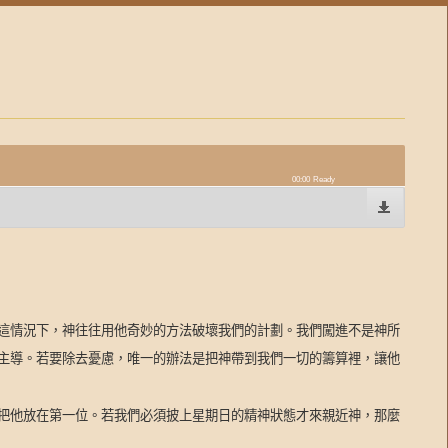
00:00
Ready
這情況下，神往往用他奇妙的方法破壞我們的計劃。我們闖進不是神所
主導。若要除去憂慮，唯一的辦法是把神帶到我們一切的籌算裡，讓他
把他放在第一位。若我們必須披上星期日的精神狀態才來親近神，那麼