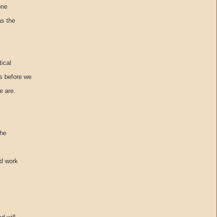
one
as the
tical
s before we
e are.
the
nd work