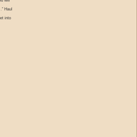
d will
 .” Haul
et into