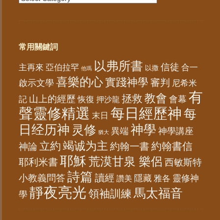
常用關鍵詞
以弗所書
信徒
亞伯拉罕
主再來
合一
以撒
他瑪
喜樂的心
實踐神學
審判
啟示文學
尼希米
有
教會
拯救
山上的經歷
會幕
記
恢復
押沙龍
聲靈修精選
每日經歷神
每
末日
日经历神
神學
灵修
異端
神學講座
猶大
竭诚为主
立約
約翰書信
神論
約翰一書
耶穌
荒漠甘泉 樂侶
耶利米書
西敏斯特
詩篇
讀經
小教義問答
隱藏
靈修神
雅各
讚美
靜夜亮光
馬太福音
領袖訓練
學