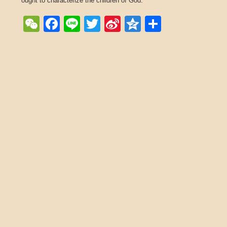
ought to characterize the children of God.
WeChat
Facebook
Line
Twitter
Sina
Qzone
Share
Weibo
Post navigation