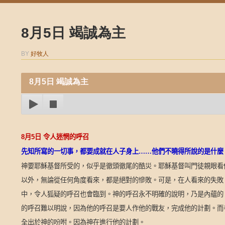
8月5日 竭誠為主
BY
好牧人
8月5日 竭誠為主
8
月
5
日
令人迷惘的呼召
先知所寫的一切事，都要成就在人子身上……他們不曉得所說的是什麼
神要耶穌基督所受的，似乎是徹頭徹尾的酷災。耶穌基督叫門徒親眼看
以外，無論從任何角度看來，都是絕對的慘敗。可是，在人看來的失敗
中，令人狐疑的呼召也會臨到。神的呼召永不明確的說明，乃是內蘊的
的呼召難以明說，因為他的呼召是要人作他的戰友，完成他的計劃。而
全出於神的吩咐。因為神在進行他的計劃。