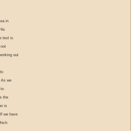
sea in
 His
 test is
 not
working out
to
. As we
 to
s the
an is
 If we have
which