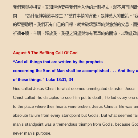
我們若與神相交，又知道他要帶我們進入他的計劃裡去，就不用再追問
問－－“為什麼神讓這事發生？”整件事情的背後，是神莫大的催策。“
的智慧聰明。我們若有自己的目標，就會破壞那單純與悠然的安息，而
祈禱◆噢，主啊，釋放我，我極之渴望與你有著單純的關係，以致能改
August 5 The Baffling Call Of God
“
And all things that are written by the prophets
concerning the Son of Man shall be accomplished . . . And they
of these things.” Luke 18:31, 34
God called Jesus Christ to what seemed unmitigated disaster. Jesus
Christ called His disciples to see Him put to death; He led every one 
to the place where their hearts were broken. Jesus Christ’s life was an
absolute failure from every standpoint but God’s. But what seemed fai
man’s standpoint was a tremendous triumph from God’s, because God
never man’s purpose.