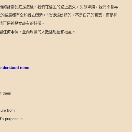
他的計劃到底是怎樣。我們在信主的路上愈久，久愈單純，我們不會再
我的結局都有全能者去塑造。”信徒該信賴的，不是自己的智慧，而是神
這正是神兒女該有的特徵。
變任何事情，並向周遭的人散播恩福和福氣。
 understood none
of them
lure from
’s purpose is