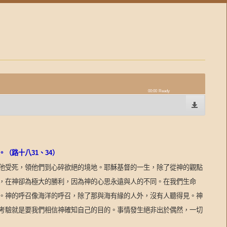
00:00
Ready
。（路十八
31
、
34
）
他受死，領他們到心碎欲絕的境地。耶穌基督的一生，除了從神的觀點
，在神卻為極大的勝利，因為神的心思永遠與人的不同。在我們生命
。神的呼召像海洋的呼召，除了那與海有緣的人外，沒有人聽得見。神
考驗就是要我們相信神確知自己的目的。事情發生絕非出於偶然，一切