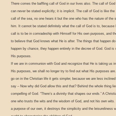
There comes the baffling call of God in our lives also. The call of God
can never be stated explicitly; it is implicit. The call of God is like the
call of the sea, no one hears it but the one who has the nature of the 
him. It cannot be stated definitely what the call of God is to, because
call is to be in comradeship with Himself for His own purposes, and the
to believe that God knows what He is after. The things that happen do
happen by chance, they happen entirely in the decree of God. God is 
His purposes.
If we are in communion with God and recognize that He is taking us in
His purposes, we shall no longer try to find out what His purposes are
go on in the Christian life it gets simpler, because we are less inclined
say – Now why did God allow this and that? Behind the whole thing lie
compelling of God. “There’s a divinity that shapes our ends.” A Christi
one who trusts the wits and the wisdom of God, and not his own wits.
a purpose of our own, it destroys the simplicity and the leisureliness 