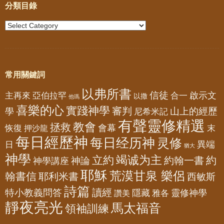
分類目錄
常用關鍵詞
以弗所書
信徒
亞伯拉罕
啟示文
主再來
合一
以撒
他瑪
喜樂的心
實踐神學
審判
山上的經歷
學
尼希米記
有聲靈修精選
教會
拯救
會幕
恢復
押沙龍
末
每日經歷神
每日经历神
灵修
異端
日
猶大
神學
竭诚为主
立約
約
神論
約翰一書
神學講座
耶穌
荒漠甘泉 樂侶
翰書信
耶利米書
西敏斯
詩篇
讀經
特小教義問答
隱藏
靈修神學
雅各
讚美
靜夜亮光
馬太福音
領袖訓練