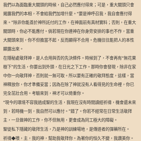
我們以為面臨重大關頭的時候，自己必然應付得來；可是，重大關頭只會
揭露我們的本相，不會給我們加增什麼。“要是神呼召我，我自會應付得
來。”除非你能善於神所託付的工作，在神面前有真材實料；否則，在重大
關頭時，你必不能應付。倘若現在你連神在你身旁安排的事也不作，當重
大關頭來到，你不但擔當不起，反而顯得不合用。危機往往能把人的本性
顯露出來。
在隱秘處敬拜神，是人合用與否的先決條件。時候到了，不會再有“無花果
樹下”的生活，你要出到外頭，在日光之下工作。那時你會發現，除非在家
中你一向敬拜神，否則就一無可取。所以要有正確的敬拜態度，這樣，當
神釋放你，你才準備妥當；因為在除了神就沒有人看得見的生命裡，你已
完全茁壯合用。考驗來到，神才可以倚重你。
“現今的環境不容我過成聖的生活，我現在沒有時間讀經祈禱，機會還未來
到，若時機一到，我自然可以應付。”錯了。你若不經常在日常生活敬拜
主，一旦做神的工作，你不但無用，更會成為同工極大的障礙。
聖徒私下隱藏的敬拜生活，乃是神的訓練場地，是傳道者的彈藥所在。
祈禱◆噢，主，我的神，幫助我敬拜你。為著你的恒久不變，我讚美你。