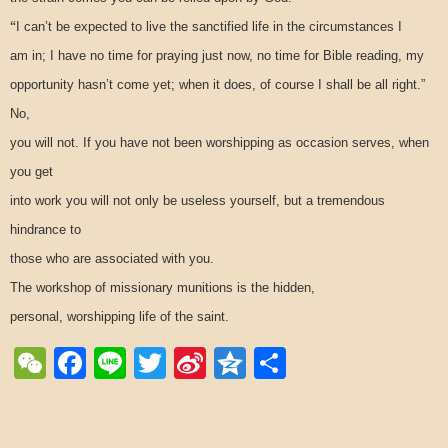
“
I can’t be expected to live the sanctified life in the circumstances I
am in; I have no time for praying just now, no time for Bible reading, my
opportunity hasn’t come yet; when it does, of course I shall be all right.”
No,
you will not. If you have not been worshipping as occasion serves, when
you get
into work you will not only be useless yourself, but a tremendous
hindrance to
those who are associated with you.
The workshop of missionary munitions is the hidden,
personal, worshipping life of the saint.
WeChat
Facebook
Line
Twitter
Sina
Qzone
Share
Weibo