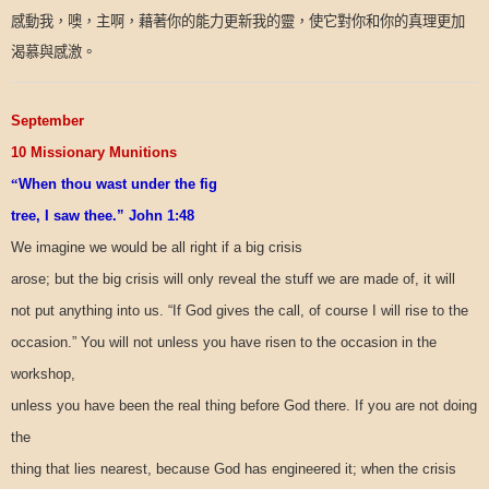
感動我，噢，主啊，藉著你的能力更新我的靈，使它對你和你的真理更加
渴慕與感激。
September
10 Missionary Munitions
“
When thou wast under the fig
tree, I saw thee.” John 1:48
We imagine we would be all right if a big crisis
arose; but the big crisis will only reveal the stuff we are made of, it will
not put anything into us. “If God gives the call, of course I will rise to the
occasion.” You will not unless you have risen to the occasion in the
workshop,
unless you have been the real thing before God there. If you are not doing
the
thing that lies nearest, because God has engineered it; when the crisis