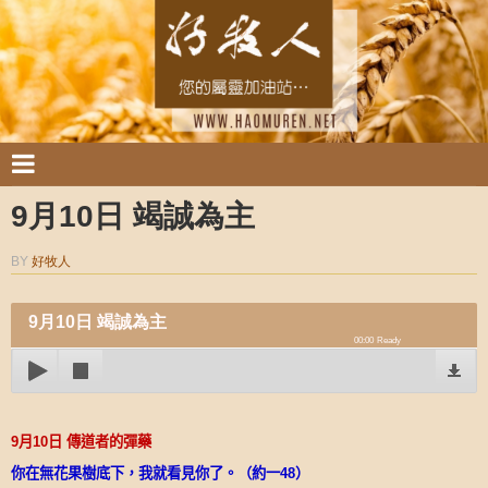
9月10日 竭誠為主
BY
好牧人
9月10日 竭誠為主
00:00
Ready
9
月
10
日
傳道者的彈藥
你在無花果樹底下，我就看見你了。（約一
48
）