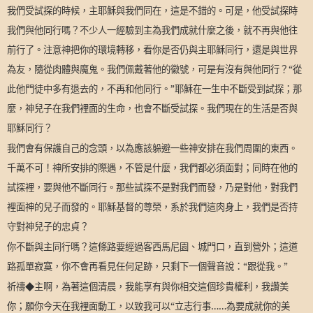
我們受試探的時候，主耶穌與我們同在，這是不錯的。可是，他受試探時
我們與他同行嗎？不少人一經驗到主為我們成就什麼之後，就不再與他往
前行了。注意神把你的環境轉移，看你是否仍與主耶穌同行，還是與世界
為友，隨從肉體與魔鬼。我們佩戴著他的徽號，可是有沒有與他同行？“從
此他門徒中多有退去的，不再和他同行。”耶穌在一生中不斷受到試探；那
麼，神兒子在我們裡面的生命，也會不斷受試探。我們現在的生活是否與
耶穌同行？
我們會有保護自己的念頭，以為應該躲避一些神安排在我們周圍的東西。
千萬不可！神所安排的際遇，不管是什麼，我們都必須面對；同時在他的
試探裡，要與他不斷同行。那些試探不是對我們而發，乃是對他，對我們
裡面神的兒子而發的。耶穌基督的尊榮，系於我們這肉身上，我們是否持
守對神兒子的忠貞？
你不斷與主同行嗎？這條路要經過客西馬尼園、城門口，直到營外；這道
路孤單寂寞，你不會再看見任何足跡，只剩下一個聲音說：“跟從我。”
祈禱◆主啊，為著這個清晨，我能享有與你相交這個珍貴權利，我讚美
你；願你今天在我裡面動工，以致我可以“立志行事……為要成就你的美