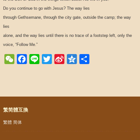
Do you continue to go with Jesus? The way lies
through Gethsemane, through the city gate, outside the camp; the way
lies
alone, and the way lies until there is no trace of a footstep left, only the
voice, “Follow Me.”
WeChat
Facebook
Line
Twitter
Sina
Qzone
Share
Weibo
Post navigation
繁简體互換
繁體
简体