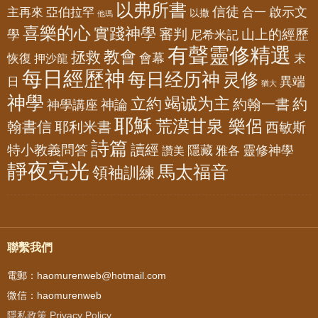
以弗所書
信徒
亞伯拉罕
啟示文
主再來
合一
以撒
他瑪
喜樂的心
實踐神學
審判
山上的經歷
學
尼希米記
有聲靈修精選
教會
拯救
會幕
恢復
押沙龍
末
每日經歷神
每日经历神
灵修
異端
日
猶大
神學
竭诚为主
立約
約
神論
約翰一書
神學講座
耶穌
荒漠甘泉 樂侶
翰書信
耶利米書
西敏斯
詩篇
讀經
特小教義問答
隱藏
靈修神學
雅各
讚美
靜夜亮光
馬太福音
領袖訓練
聯繫我們
電郵：haomurenweb@hotmail.com
微信：haomurenweb
隱私政策 Privacy Policy