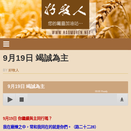
9月19日 竭誠為主
BY
好牧人
9月19日 竭誠為主
00:00
Ready
9
月
19
日
你繼續與主同行嗎？
我在磨煉之中，常和我同在的就是你們。（路二十二
28
）