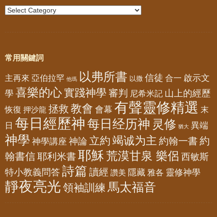
常用關鍵詞
以弗所書
信徒
亞伯拉罕
啟示文
主再來
合一
以撒
他瑪
喜樂的心
實踐神學
審判
山上的經歷
學
尼希米記
有聲靈修精選
教會
拯救
會幕
恢復
押沙龍
末
每日經歷神
每日经历神
灵修
異端
日
猶大
神學
竭诚为主
立約
約
神論
約翰一書
神學講座
耶穌
荒漠甘泉 樂侶
翰書信
耶利米書
西敏斯
詩篇
讀經
特小教義問答
隱藏
靈修神學
雅各
讚美
靜夜亮光
馬太福音
領袖訓練