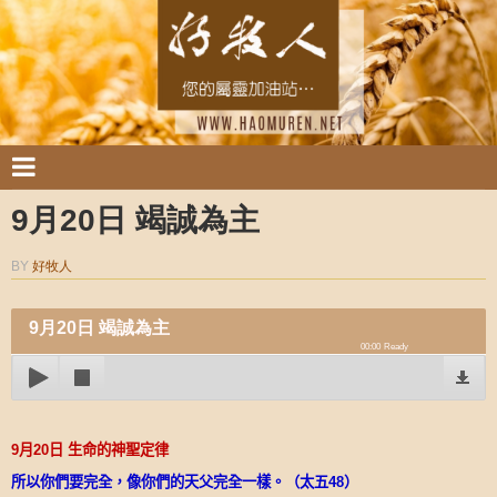
9月20日 竭誠為主
BY
好牧人
9月20日 竭誠為主
00:00
Ready
9
月
20
日
生命的神聖定律
所以你們要完全，像你們的天父完全一樣。（太五
48
）