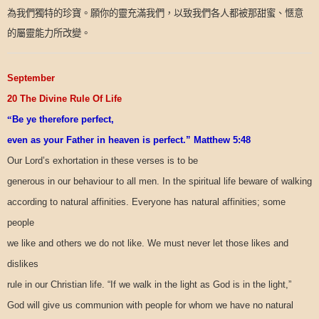
為我們獨特的珍寶。願你的靈充滿我們，以致我們各人都被那甜蜜、愜意
的屬靈能力所改變。
September
20 The Divine Rule Of Life
“
Be ye therefore perfect,
even as your Father in heaven is perfect.” Matthew 5:48
Our Lord’s exhortation in these verses is to be
generous in our behaviour to all men. In the spiritual life beware of walking
according to natural affinities. Everyone has natural affinities; some
people
we like and others we do not like. We must never let those likes and
dislikes
rule in our Christian life. “If we walk in the light as God is in the light,”
God will give us communion with people for whom we have no natural