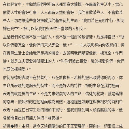
在這經文中，主勸勉我們對所有人都要寬大慷慨。在屬靈的生活中，當心
依從人性的喜好行事。人人都有天然的喜好，我們喜歡某些人，不喜歡某
些人。切勿讓這些喜好操縱我們基督徒的生命。“我們若在光明中行，如同
神在光中”，神可以使我們與天性不喜歡的人相交。
主給我們的榜樣不是一個好人，也不是一個好的基督徒，乃是神自己。“所
以你們要完全，像你們的天父完全一樣。”－－向人表彰神向你表彰的；神
在實際生活上會給我們足夠的機會，去證明我們是否像他一樣完全。作門
徒，就是立志要愛神所關注的人。“叫你們彼此相愛，我怎樣愛你們，你們
也要怎樣相愛。”
信徒品德的表現不在於善行，乃在於像神。若神的靈已改變你的內心，你
生命所表現的是屬天的特性，而不是好人的特性。神的生命在我們裡面，
表現的就是神的生命，不是力求敬虔的人的生命。信徒的秘訣，就是藉神
的恩典，使超然的在他裡面成為自然，這種經歷並非在與神相交的時刻中
表現，而是在日常生活的細節中實行。當我們碰到叫人頭昏腦脹的事，便
會稀奇自己竟有能力保持平靜安穩。
祈禱◆噢，主啊，當今天這個屬你的日子正要展開，願你在一切事情上成