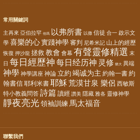
常用關鍵詞
以弗所書
信徒
亞伯拉罕
啟示文
主再來
合一
以撒
他瑪
喜樂的心
實踐神學
審判
山上的經歷
學
尼希米記
有聲靈修精選
教會
拯救
會幕
恢復
押沙龍
末
每日經歷神
每日经历神
灵修
異端
日
猶大
神學
竭诚为主
立約
約
神論
約翰一書
神學講座
耶穌
荒漠甘泉 樂侶
翰書信
耶利米書
西敏斯
詩篇
讀經
特小教義問答
隱藏
靈修神學
雅各
讚美
靜夜亮光
馬太福音
領袖訓練
聯繫我們