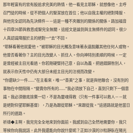
那年輕富有的官有股追求完美的熱情，他一看見主耶穌，就想像他。主呼
召門徒的時候，從不把個人的聖潔放在首位；他以自我主權的絕對降服、
與他完全認同為先決條件－－這是一種不夾雜別的關係的關係。路加福音
十四章
節與救恩成聖完全無關，這經文是論到與主無條件的認同。很少
26
人真認識降服於主的絕對一“去”不回。
“耶穌看著他就愛他。”被耶穌的目光觸及意味著永遠脫離其他任何人或物。
他曾否看著你？主的目光改變人、抓住人。你向神特別柔順的時候，一定
是曾經被主目光看過。你若剛硬堅持己意，自以為義，把過錯歸咎別人，
就表示你天性中仍有大部分未經主目光的注視而改變。
“你還缺少一件……”在主看來，唯一“善美”之事，就是與他聯合，沒有別的
事物在中間阻隔。“變賣你所有的……”我必須放下自己，直到只剩下一個意
識。我必須徹底捨棄一切，不是為靈魂得救（只有一件事可以救人－－就
是絕對仰望耶穌基督），乃是為跟從耶穌。“來跟從我。”這道路就是他當日
所行的道路。
祈禱◆主啊，我完完全全地來到你面前。我感到自己全然地需要你，我只
等候你向我說話，此外我還能向你說什麼呢？正如沙漠的沙粒靜臥在陽光