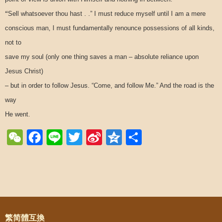
“
Sell whatsoever thou hast . .” I must reduce myself until I am a mere
conscious man, I must fundamentally renounce possessions of all kinds,
not to
save my soul (only one thing saves a man – absolute reliance upon
Jesus Christ)
– but in order to follow Jesus. “Come, and follow Me.” And the road is the
way
He went.
WeChat
Facebook
Line
Twitter
Sina
Qzone
Share
Weibo
Post navigation
繁简體互換