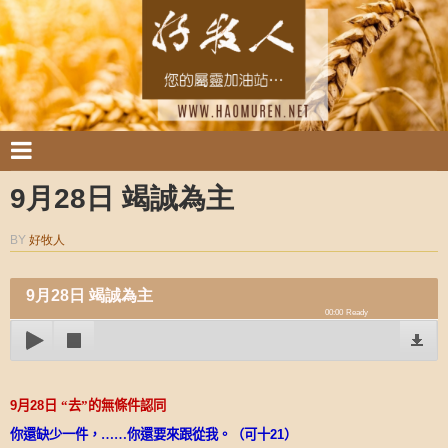
9月28日 竭誠為主
BY
好牧人
9月28日 竭誠為主
00:00
Ready
9
月
28
日
“去”的無條件認同
你還缺少一件，……你還要來跟從我。（可十
21
）