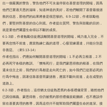
出一個嚴厲的警告，警告他們不可永遠停留在基督道理的開端，因爲
他們已嘗過天恩的滋味，知道神道的美好，若他們離開了基督最後拯
救的信息，那他們的結果將會是很悲慘的。6:9-12節，作者鼓勵他
們，要堅持對基督的信心到底。作者提出質問、警告與鼓勵的目的，
就是要他們屬靈生命得以不斷的成長。
6:1-3節，作者勉勵信徒應該離開基督道理的開端，竭力進入完全，不
要再怠惰不前進，應當熟練仁義的道理，心竅習練通達，幷能分別是
非善惡。（來5:13-14）
作者也指出，們應如何離開基督道理的開端：1.不必再立根基，2.不
必再死守各樣的教訓。「懊悔死行」是我們蒙恩得救的根基，在我們
還未信主之前，我們的行爲都是走向死亡的，如今我們已從那必死的
行爲中悔改，因著信靠基督而蒙拯救，應當不斷向前進，走在成聖的
道路上。
6:2-3節，作者指出，這些猶太信徒熟悉舊約各樣禮儀背景，雖然他們
已因信稱義、蒙恩得救，但仍被舊約那些禮儀規範捆綁，也不應該停
留在基要真理的教導，因爲這些幷不能幫助我們屬靈生命的進深。接