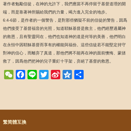
著作者勉勵信徒，在神的允許下，我們應當不再停留于基督道理的開
端，而是靠著神所賜給我們的力量，竭力進入完全的地步。
6:4-6節，是作者的一個警告，是對那些猶疑不前的信徒的警告，因爲
他們接受了基督福音的光照，知道耶穌基督是救主，他們經歷過屬神
的救恩，且有聖靈同在，他們也知道神的道是何等的美善，他們明白
在永恒中因耶穌基督而享有的權能與福份。這些信徒若不能堅定持守
對神的信心，而離弃了真道，那他們將不能再在神的面前懊悔、蒙拯
救了，因爲他們把神的兒子重釘十字架，弃絕了基督的救恩。
WeChat
Facebook
Line
Twitter
Sina
Qzone
Share
Weibo
Post navigation
繁简體互換