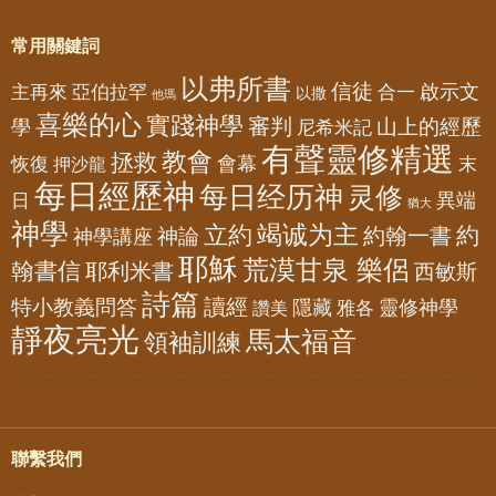
常用關鍵詞
以弗所書
信徒
亞伯拉罕
啟示文
主再來
合一
以撒
他瑪
喜樂的心
實踐神學
審判
山上的經歷
學
尼希米記
有聲靈修精選
教會
拯救
會幕
恢復
押沙龍
末
每日經歷神
每日经历神
灵修
異端
日
猶大
神學
竭诚为主
立約
約
神論
約翰一書
神學講座
耶穌
荒漠甘泉 樂侶
翰書信
耶利米書
西敏斯
詩篇
讀經
特小教義問答
隱藏
靈修神學
雅各
讚美
靜夜亮光
馬太福音
領袖訓練
聯繫我們