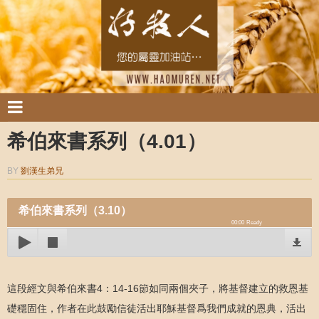
希伯來書系列（4.01）
BY
劉漢生弟兄
希伯來書系列（3.10）
00:00
Ready
這段經文與希伯來書4：14-16節如同兩個夾子，將基督建立的救恩基
礎穩固住，作者在此鼓勵信徒活出耶穌基督爲我們成就的恩典，活出