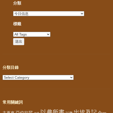
分類
標籤
分類目錄
常用關鍵詞
以弗所書
出埃及記
亞伯拉罕
主再來
合一