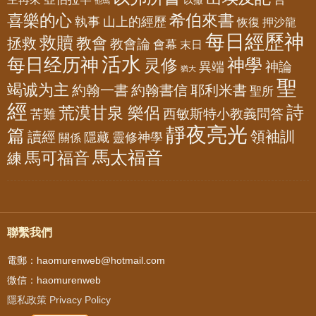
以撒
他瑪
喜樂的心
希伯來書
山上的經歷
執事
恢復
押沙龍
每日經歷神
救贖
教會
拯救
教會論
會幕
末日
活水
每日经历神
神學
灵修
神論
異端
猶大
聖
竭诚为主
約翰一書
約翰書信
耶利米書
聖所
經
詩
荒漠甘泉 樂侶
西敏斯特小教義問答
苦難
靜夜亮光
篇
領袖訓
讀經
隱藏
靈修神學
關係
馬太福音
馬可福音
練
聯繫我們
電郵：haomurenweb@hotmail.com
微信：haomurenweb
隱私政策 Privacy Policy