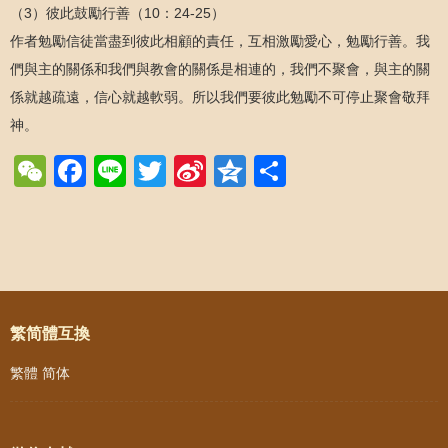
（3）彼此鼓勵行善（10：24-25）
作者勉勵信徒當盡到彼此相顧的責任，互相激勵愛心，勉勵行善。我
們與主的關係和我們與教會的關係是相連的，我們不聚會，與主的關
係就越疏遠，信心就越軟弱。所以我們要彼此勉勵不可停止聚會敬拜
神。
WeChat
Facebook
Line
Twitter
Sina
Qzone
Share
Weibo
Post navigation
繁简體互換
繁體
简体