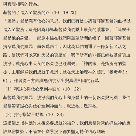
與真理相稱的行為。
基督開了進入至聖所的路（10：19-23）
「坦然」就是滿有信心的意思。我們已有信心憑著耶穌基督的血得以
進入至聖所，這是因為耶穌基督替我們獻上最美的贖罪祭。「這幔子
就是祂的身體」，那原本擋在我們與至聖所間的幔子，因著耶穌基督
捨命爲我們贖罪，而裂爲兩半，因此爲我們開通了一條又新又活之
路，使我們可以來到天父的寶座前，我們所有的罪都已經被基督寶血
洗淨，就是心中天良的虧欠也已經灑去。「神的家」是指所有的聖
徒，主耶穌爲我們成就了救恩，就在天上治理神的國民（參考希3：
6）。作者從三方面訓勉信徒活出與真理相稱的行爲。
（1）存誠心與信心來到神面前（10：22）
基督爲我們贖罪，洗淨我們良心上和身體上的一切虧欠與污穢，我們
就當帶著誠心與信心進到神面前，親近祂，敬拜祂。
（2）持守指望不動搖（10：23）
這指望是指神應許末後必要成就的福分，我們應當緊緊的抓住神的應
許無需懷疑，不論在什麼景況下都要堅定持守信心到底。