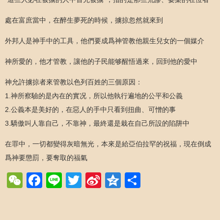
處在富庶當中，在醉生夢死的時候，擄掠忽然就來到
外邦人是神手中的工具，他們要成爲神管教他親生兒女的一個媒介
神所愛的，他才管教，讓他的子民能够醒悟過來，回到他的愛中
神允許擄掠者來管教以色列百姓的三個原因：
1.神所察驗的是內在的實况，所以他執行遍地的公平和公義
2.公義本是美好的，在惡人的手中只看到扭曲、可憎的事
3.驕傲叫人靠自己，不靠神，最終還是栽在自己所設的陷阱中
在罪中，一切都變得灰暗無光，本來是給亞伯拉罕的祝福，現在倒成
爲神要懲罰，要奪取的福氣
WeChat
Facebook
Line
Twitter
Sina
Qzone
Share
Weibo