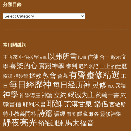
分類目錄
常用關鍵詞
以弗所書
信徒
亞伯拉罕
啟示文
主再來
合一
以撒
他瑪
喜樂的心
實踐神學
審判
山上的經歷
學
尼希米記
有聲靈修精選
教會
拯救
會幕
恢復
押沙龍
末
每日經歷神
每日经历神
灵修
異端
日
猶大
神學
竭诚为主
立約
約
神論
約翰一書
神學講座
耶穌
荒漠甘泉 樂侶
翰書信
耶利米書
西敏斯
詩篇
讀經
特小教義問答
隱藏
靈修神學
雅各
讚美
靜夜亮光
馬太福音
領袖訓練