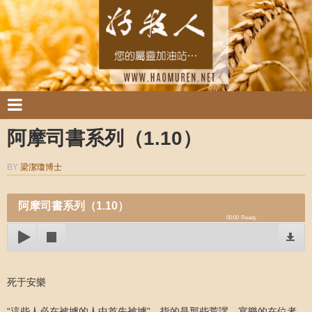
阿摩司書系列（1.10）
BY
梁潔瓊博士
阿摩司書系列（1.10）
00:00
Ready
死于安樂
“這些人必在被擄的人中首先被擄”，指的是那些荒謬、宴樂的在位者