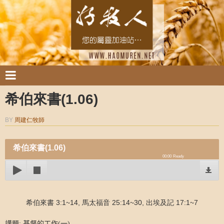
希伯來書(1.06)
BY
周建仁牧師
希伯來書(1.06)
00:00
Ready
希伯來書 3:1~14, 馬太福音 25:14~30, 出埃及記 17:1~7
講題
:
基督的工作
(
一
)