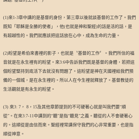
(1)
來
1-3
章中講的是基督的身份，第三章以後就談基督的工作了。我們
既知「耶穌是全勝的使者」，他
(
也就是神和聖經
)
的話是活的話，是
有超越性的。我們就應該把這話放在心中，成為生命的力量。
(2)
盼望是希伯來書裡的影子，也就是〝基督的工作〞。我們所信的福
音就是在永生裡有的盼望。來
3:6
中告訴我們既是基督的身體，若把這
個盼望堅持到底活下去就沒有問題了。這盼望是神在天國裡給我們預
備的一個城，是在永生裡的。所以人在今生裡就釋放了。基督教徒的
生活觀就是有永生的盼望。
(3)
來
3: 7
，
8
，
15
及其他章節提到的不可硬著心就是叫我們要“順
從”。在來
3:7-11
中講到的“聽”是指“聽見”之義。聽從的人不會硬著心
的。這順從是由信而來。聖經裡常講保守我們的心非常重要，也是指
順從神意。