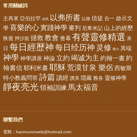
常用關鍵詞
以弗所書
信徒
亞伯拉罕
啟示文
主再來
合一
以撒
他瑪
喜樂的心
實踐神學
審判
山上的經歷
學
尼希米記
有聲靈修精選
教會
拯救
會幕
恢復
押沙龍
末
每日經歷神
每日经历神
灵修
異端
日
猶大
神學
竭诚为主
立約
約
神論
約翰一書
神學講座
耶穌
荒漠甘泉 樂侶
翰書信
耶利米書
西敏斯
詩篇
讀經
特小教義問答
隱藏
靈修神學
雅各
讚美
靜夜亮光
馬太福音
領袖訓練
聯繫我們
電郵：haomurenweb@hotmail.com