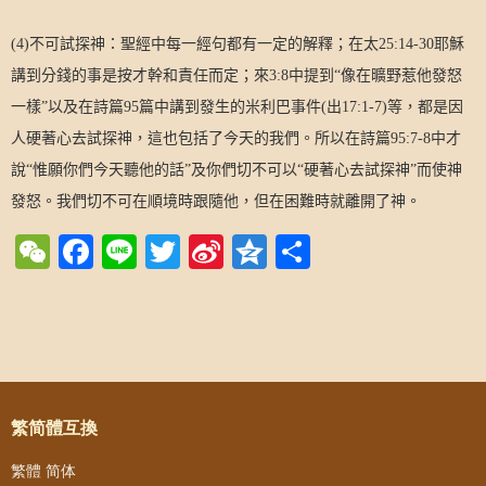
(4)
不可試探神：聖經中每一經句都有一定的解釋；在太
25:14-30
耶穌
講到分錢的事是按才幹和責任而定；來
3:8
中提到“像在曠野惹他發怒
一樣”以及在詩篇
95
篇中講到發生的米利巴事件
(
出
17:1-7)
等，都是因
人硬著心去試探神，這也包括了今天的我們。所以在詩篇
95:7-8
中才
說“惟願你們今天聽他的話”及你們切不可以“硬著心去試探神”而使神
發怒。我們切不可在順境時跟隨他，但在困難時就離開了神。
WeChat
Facebook
Line
Twitter
Sina
Qzone
Share
Weibo
Post navigation
繁简體互換
繁體
简体