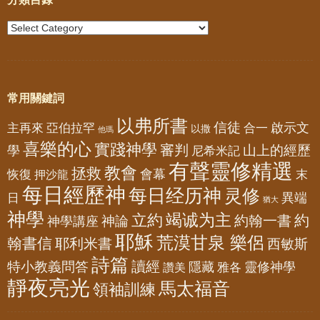
常用關鍵詞
以弗所書
信徒
亞伯拉罕
啟示文
主再來
合一
以撒
他瑪
喜樂的心
實踐神學
審判
山上的經歷
學
尼希米記
有聲靈修精選
教會
拯救
會幕
恢復
押沙龍
末
每日經歷神
每日经历神
灵修
異端
日
猶大
神學
竭诚为主
立約
約
神論
約翰一書
神學講座
耶穌
荒漠甘泉 樂侶
翰書信
耶利米書
西敏斯
詩篇
讀經
特小教義問答
隱藏
靈修神學
雅各
讚美
靜夜亮光
馬太福音
領袖訓練