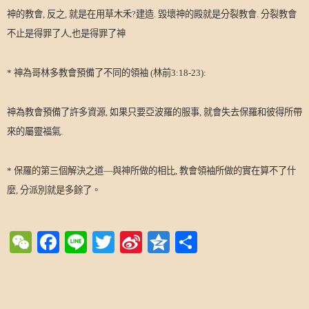
神的教會
,
反之
,
就是在用草木禾
?
建造
.
毀壞神的殿就是分裂教會
.
分裂教會
不止是得罪了人
,
也是得罪了神
*
神為哥林多教會預備了不同的領袖
(
林前
3:18-23):
神為教會預備了許多資源
,
如果只要亞波羅的服事
,
就會失去保羅和彼得所帶
來的屬靈福氣
.
*
保羅的第三個解決之道—與神所做的相比
,
教會領袖所做的實在算不了什
麼
,
分派別就是多餘了。
WeChat
Facebook
Line
Twitter
Sina
Qzone
Share
Weibo