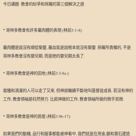
今日講題
:
教會的紛爭和保羅的第三個解決之道
*
哥林多教會有許多屬肉體的表現
(
林前
3:1-4):
屬肉體是說沒有順從聖靈
,
屬血氣是說根本就沒有聖靈
.
保羅所責備的
,
不是
哥林多教會沒有嬰兒期
,
而是她的嬰兒期太長了
.
*
哥林多教會是神的田地
(
林前
3:5-9a ):
栽種和澆灌的人可以走了又來
,
但神卻繼續不斷地叫基督徒成長
.
若沒有神的
工作
,
教會領袖是枉然勞力
.
比起神做的工作
,
教會領袖所做的微乎其微
.
*
哥林多教會是神的房屋
(
林前
3:9b-17):
如果我們的動機
,
品行和服事都能被神看中
,
我們就是在用金
,
銀和寶石建造