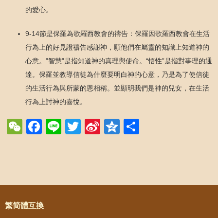
的愛心。
9-14節是保羅為歌羅西教會的禱告：保羅因歌羅西教會在生活
行為上的好見證禱告感謝神，願他們在屬靈的知識上知道神的
心意。”智慧”是指知道神的真理與使命。“悟性”是指對事理的通
達。保羅並教導信徒為什麼要明白神的心意，乃是為了使信徒
的生活行為與所蒙的恩相稱。並顯明我們是神的兒女，在生活
行為上討神的喜悅。
WeChat
Facebook
Line
Twitter
Sina
Qzone
Share
Weibo
Post navigation
繁简體互換