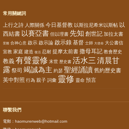
常用關鍵詞
以
今日基督教
上行之詩
以斯拉尼希米以斯帖
人際關係
先知
以賽亞書
西結書
創世記
加拉太書
但以理書
啟示錄
基督
啟示
啟示論
大公書信
合神心意
士師
受難
大使命
撒母耳記
提摩太前書
家庭
宣教
建造
忍耐
教會歷史
復活
有聲靈修
活水三
清晨甘
教義
末世
歷史書
露
竭誠為主
聖經誦讀
祭司
舊約歷史書
約瑟
靈修
英中對照
預言
親子
靈命
行為
詞彙
聯繫我們
電郵：haomurenweb@hotmail.com