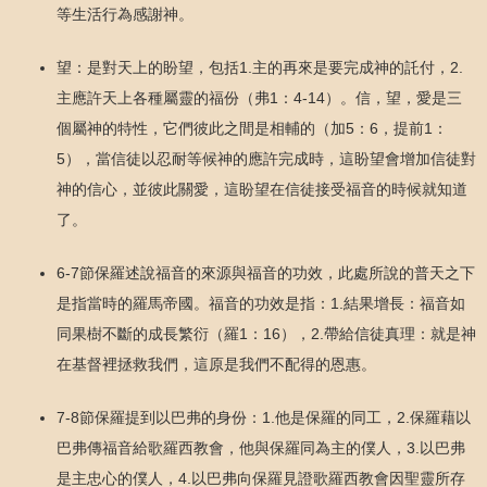
等生活行為感謝神。
望：是對天上的盼望，包括1.主的再來是要完成神的託付，2.
主應許天上各種屬靈的福份（弗1：4-14）。信，望，愛是三
個屬神的特性，它們彼此之間是相輔的（加5：6，提前1：
5），當信徒以忍耐等候神的應許完成時，這盼望會增加信徒對
神的信心，並彼此關愛，這盼望在信徒接受福音的時候就知道
了。
6-7節保羅述說福音的來源與福音的功效，此處所說的普天之下
是指當時的羅馬帝國。福音的功效是指：1.結果增長：福音如
同果樹不斷的成長繁衍（羅1：16），2.帶給信徒真理：就是神
在基督裡拯救我們，這原是我們不配得的恩惠。
7-8節保羅提到以巴弗的身份：1.他是保羅的同工，2.保羅藉以
巴弗傳福音給歌羅西教會，他與保羅同為主的僕人，3.以巴弗
是主忠心的僕人，4.以巴弗向保羅見證歌羅西教會因聖靈所存