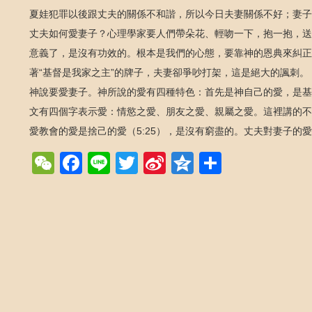
夏娃犯罪以後跟丈夫的關係不和諧，所以今日夫妻關係不好；妻子
丈夫如何愛妻子？心理學家要人們帶朵花、輕吻一下，抱一抱，送
意義了，是沒有功效的。根本是我們的心態，要靠神的恩典來糾正
著“基督是我家之主”的牌子，夫妻卻爭吵打架，這是絕大的諷刺。
神說要愛妻子。神所說的愛有四種特色：首先是神自己的愛，是基
文有四個字表示愛：情慾之愛、朋友之愛、親屬之愛。這裡講的不是
愛教會的愛是捨己的愛（5:25），是沒有窮盡的。丈夫對妻子的
WeChat
Facebook
Line
Twitter
Sina
Qzone
Share
Weibo
Post navigation