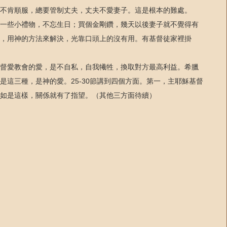
不肯順服，總要管制丈夫，丈夫不愛妻子。這是根本的難處。
一些小禮物，不忘生日；買個金剛鑽，幾天以後妻子就不覺得有
，用神的方法來解決，光靠口頭上的沒有用。有基督徒家裡掛
督愛教會的愛，是不自私，自我犧牲，換取對方最高利益。希臘
這三種，是神的愛。25-30節講到四個方面。第一，主耶穌基督
愛如是這樣，關係就有了指望。（其他三方面待續）