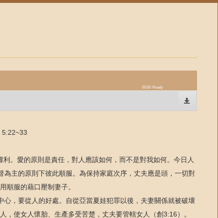
00:00
Ready
:22~33
不是權利。愛的原則是責任，對人應該如何，而不是對我如何。今日人
基督為主的原則下彼此順服。為保持家庭次序，丈夫應是頭，一切對
用順服的藉口壓制妻子。
為中心，要從人的好處。自從亞當夏娃犯罪以後，夫妻關係就被破壞
，使女人懷胎、生產多受苦楚，丈夫要管轄女人（創3:16）。