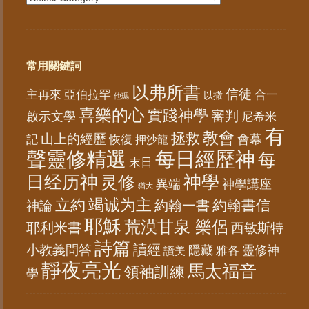
常用關鍵詞
以弗所書
信徒
亞伯拉罕
主再來
合一
以撒
他瑪
喜樂的心
實踐神學
審判
啟示文學
尼希米
有
教會
拯救
山上的經歷
會幕
記
恢復
押沙龍
聲靈修精選
每日經歷神
每
末日
日经历神
神學
灵修
異端
神學講座
猶大
竭诚为主
立約
約翰書信
神論
約翰一書
耶穌
荒漠甘泉 樂侶
耶利米書
西敏斯特
詩篇
讀經
小教義問答
隱藏
靈修神
雅各
讚美
靜夜亮光
馬太福音
領袖訓練
學