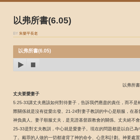
以弗所書(6.05)
BY
朱樂平長老
以弗所書(6.05)
以弗所書 5
丈夫要愛妻子
5:25-33講丈夫應該如何對待妻子，告訴我們應盡的責任，而
際關係就是沒有從愛出發。21-24對妻子教訓的中心是順服，在
神負責人。妻子順服丈夫，是見證基督跟教會的關係。丈夫絕不會
25-33是對丈夫教訓，中心就是愛妻子。現在的問題都是以自己
了。戴罪的人做的一切都違背了神的命令、心意和計劃。神要處置人