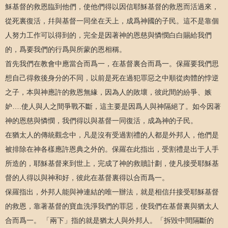
穌基督的救恩臨到他們，使他們得以因信耶穌基督的救恩而活過來，
從死裏復活，幷與基督一同坐在天上，成爲神國的子民。這不是靠個
人努力工作可以得到的，完全是因著神的恩慈與憐憫白白賜給我們
的，爲要我們的行爲與所蒙的恩相稱。
首先我們在教會中應當合而爲一，在基督裏合而爲一。保羅要我們思
想自己得救後身分的不同，以前是死在過犯罪惡之中順從肉體的悖逆
之子，本與神應許的救恩無緣，因為人的敗壞，彼此間的紛爭、嫉
妒….使人與人之間爭戰不斷，這主要是因爲人與神隔絕了。如今因著
神的恩慈與憐憫，我們得以與基督一同復活，成為神的子民。
在猶太人的傳統觀念中，凡是沒有受過割禮的人都是外邦人，他們是
被排除在神各樣應許恩典之外的。保羅在此指出，受割禮是出于人手
所造的，耶穌基督來到世上，完成了神的救贖計劃，使凡接受耶穌基
督的人得以與神和好，彼此在基督裏得以合而爲一。
保羅指出，外邦人能與神連結的唯一辦法，就是相信幷接受耶穌基督
的救恩，靠著基督的寶血洗淨我們的罪惡，使我們在基督裏與猶太人
合而爲一。 「兩下」指的就是猶太人與外邦人。「拆毀中間隔斷的