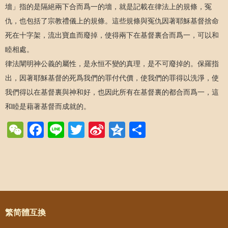
墻」指的是隔絕兩下合而爲一的墻，就是記載在律法上的規條，冤
仇，也包括了宗教禮儀上的規條。這些規條與冤仇因著耶穌基督捨命
死在十字架，流出寶血而廢掉，使得兩下在基督裏合而爲一，可以和
睦相處。
律法闡明神公義的屬性，是永恒不變的真理，是不可廢掉的。保羅指
出，因著耶穌基督的死爲我們的罪付代價，使我們的罪得以洗淨，使
我們得以在基督裏與神和好，也因此所有在基督裏的都合而爲一，這
和睦是藉著基督而成就的。
WeChat
Facebook
Line
Twitter
Sina
Qzone
Share
Weibo
Post navigation
繁简體互換