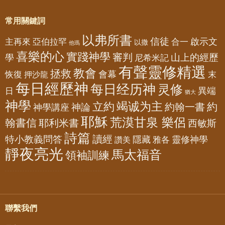
常用關鍵詞
以弗所書
信徒
亞伯拉罕
啟示文
主再來
合一
以撒
他瑪
喜樂的心
實踐神學
審判
山上的經歷
學
尼希米記
有聲靈修精選
教會
拯救
會幕
恢復
押沙龍
末
每日經歷神
每日经历神
灵修
異端
日
猶大
神學
竭诚为主
立約
約
神論
約翰一書
神學講座
耶穌
荒漠甘泉 樂侶
翰書信
耶利米書
西敏斯
詩篇
讀經
特小教義問答
隱藏
靈修神學
雅各
讚美
靜夜亮光
馬太福音
領袖訓練
聯繫我們