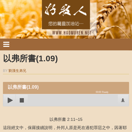
以弗所書(1.09)
BY
劉漢生弟兄
以弗所書(1.09)
00:00
Ready
以弗所書 2:11~15
這段經文中，保羅接續說明，外邦人原是死在過犯罪惡之中，因著耶