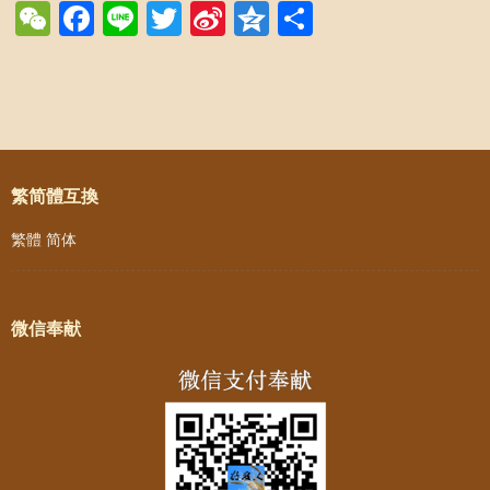
WeChat
Facebook
Line
Twitter
Sina
Qzone
Share
Weibo
Post navigation
繁简體互換
繁體
简体
微信奉献