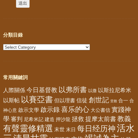
分類目錄
常用關鍵詞
以弗所書
今日基督教
人際關係
以斯拉尼希米
以撒
以賽亞書
創世記
以斯帖
但以理書
信徒
合一
合
受難
喜乐的心
啟示錄
實踐神
啟示文學
大公書信
神心意
教義
學
拯救
提摩太前書
審判
尼希米記
建造
押沙龍
活水
有聲靈修精選
每日经历神
末世
末日