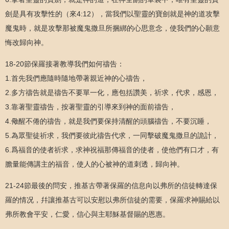
劍是具有攻擊性的（來4:12），當我們以聖靈的寶劍就是神的道攻擊
魔鬼時，就是攻擊那被魔鬼撒旦所捆綁的心思意念，使我們的心願意
悔改歸向神。
18-20節保羅接著教導我們如何禱告：
1.首先我們應隨時隨地帶著親近神的心禱告，
2.多方禱告就是禱告不要單一化，應包括讚美，祈求，代求，感恩，
3.靠著聖靈禱告，按著聖靈的引導來到神的面前禱告，
4.儆醒不倦的禱告，就是我們要保持清醒的頭腦禱告，不要沉睡，
5.為眾聖徒祈求，我們要彼此禱告代求，一同擊破魔鬼撒旦的詭計，
6.爲福音的使者祈求，求神祝福那傳福音的使者，使他們有口才，有
膽量能傳講主的福音，使人的心被神的道刺透，歸向神。
21-24節最後的問安，推基古帶著保羅的信息向以弗所的信徒轉達保
羅的情况，幷讓推基古可以安慰以弗所信徒的需要，保羅求神賜給以
弗所教會平安，仁愛，信心與主耶穌基督賜的恩惠。