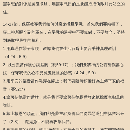
靈爭戰的對像是魔鬼撒旦，屬靈爭戰目的是要能抵擋仇敵幷要站立的
住。
14-17節，保羅教導我們如何與魔鬼撒旦爭戰。首先我們要站穩了，
穿上神所賜全副的軍裝，在爭戰的過程中不要氣餒，不要放弃，堅持
到底取得最後的勝利。
1.用真理作帶子束腰；教導我們在生活行爲上要合乎神真理教訓
（4:24，5:9）
2. 以公義當作護心鏡遮胸（賽59:17）；我們要將神的公義當作護心
鏡，保守我們的心不受魔鬼撒旦的誘惑（4:24，5:9）
3.用平安的福音當作鞋穿在腳上；我們要隨時預備好為主傳平安的福
音（賽52:7）
4.拿著信德當作盾牌；就是我們要拿著信德爲盾牌來抵擋魔鬼撒旦的
詭計。
5.戴上救恩的頭盔；我們都是蒙主耶穌將我們從罪惡過犯中拯救出來
了（2:8），魔鬼撒旦不能再攻擊我們。
6.拿著聖靈的寶劍，就是神的道；在神全副的軍裝中，唯有聖靈的寶