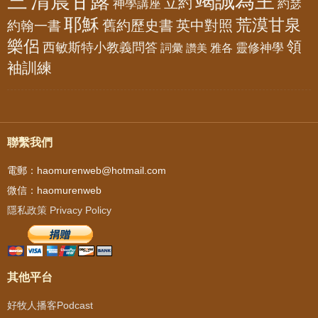
三
清晨甘露
竭誠為主
立約
神學講座
約瑟
耶穌
荒漠甘泉
舊約歷史書
英中對照
約翰一書
樂侶
領
西敏斯特小教義問答
靈修神學
詞彙
雅各
讚美
袖訓練
聯繫我們
電郵：haomurenweb@hotmail.com
微信：haomurenweb
隱私政策 Privacy Policy
其他平台
好牧人播客Podcast