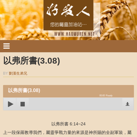
以弗所書(3.08)
BY
劉漢生弟兄
以弗所書(3.08)
00:00
Ready
以弗所書 6:14~24
上一段保羅教導我們，屬靈爭戰力量的來源是神所賜的全副軍裝，屬