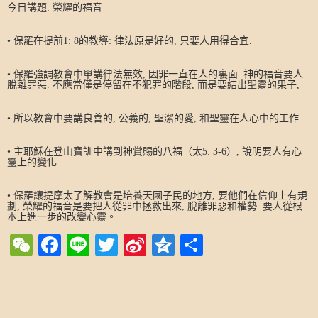
今日講題
:
榮耀的福音
•
保羅在提前
1: 8
的教導
:
律法原是好的
,
只要人用得合宜
.
•
保羅強調教會中單講律法無效
,
因罪一直在人的裏面
.
神的福音要人
脫離罪惡
.
不應當僅是停留在不犯罪的階段
,
而是要結出聖靈的果子
,
•
所以教會中要講良善的
,
公義的
,
聖潔的愛
,
和聖靈在人心中的工作
•
主耶穌在登山寶訓中講到神賞賜的八福（太
5: 3-6
）
,
說明要人有心
靈上的變化
.
•
保羅讓提摩太了解教會是培養天國子民的地方
,
要他們在信仰上有規
劃
,
榮耀的福音是要把人從罪中拯救出來
,
脫離罪惡和權勢
.
要人從根
本上進一步的改變心靈。
WeChat
Facebook
Line
Twitter
Sina
Qzone
Share
Weibo