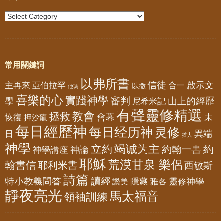
常用關鍵詞
以弗所書
信徒
亞伯拉罕
啟示文
主再來
合一
以撒
他瑪
喜樂的心
實踐神學
審判
山上的經歷
學
尼希米記
有聲靈修精選
教會
拯救
會幕
恢復
押沙龍
末
每日經歷神
每日经历神
灵修
異端
日
猶大
神學
竭诚为主
立約
約
神論
約翰一書
神學講座
耶穌
荒漠甘泉 樂侶
翰書信
耶利米書
西敏斯
詩篇
讀經
特小教義問答
隱藏
靈修神學
雅各
讚美
靜夜亮光
馬太福音
領袖訓練