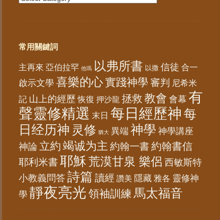
常用關鍵詞
以弗所書
信徒
亞伯拉罕
主再來
合一
以撒
他瑪
喜樂的心
實踐神學
審判
啟示文學
尼希米
有
教會
拯救
山上的經歷
會幕
記
恢復
押沙龍
聲靈修精選
每日經歷神
每
末日
日经历神
神學
灵修
異端
神學講座
猶大
竭诚为主
立約
約翰書信
神論
約翰一書
耶穌
荒漠甘泉 樂侶
耶利米書
西敏斯特
詩篇
讀經
小教義問答
隱藏
靈修神
雅各
讚美
靜夜亮光
馬太福音
領袖訓練
學