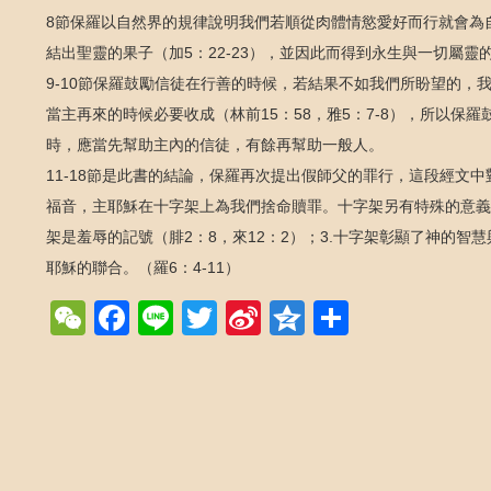
8節保羅以自然界的規律說明我們若順從肉體情慾愛好而行就會為自
結出聖靈的果子（加5：22-23），並因此而得到永生與一切屬靈的
9-10節保羅鼓勵信徒在行善的時候，若結果不如我們所盼望的
當主再來的時候必要收成（林前15：58，雅5：7-8），所以
時，應當先幫助主內的信徒，有餘再幫助一般人。
11-18節是此書的結論，保羅再次提出假師父的罪行，這段經文
福音，主耶穌在十字架上為我們捨命贖罪。十字架另有特殊的意義包括：
架是羞辱的記號（腓2：8，來12：2）；3.十字架彰顯了神的智慧與
耶穌的聯合。（羅6：4-11）
WeChat
Facebook
Line
Twitter
Sina
Qzone
Share
Weibo
Post navigation