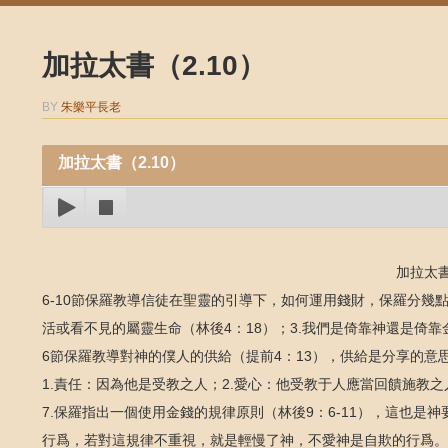
加拉太書（2.10）
BY
朱樂平長老
加拉太書（2.10）
加拉太書 
6-10節保羅教導信徒在聖靈的引導下，如何運用錢財，保羅分幾點
活或看不見的屬靈生命（林後4：18）；3.我們是倚靠神還是倚靠金
6節保羅教導對神的僕人的供給（提前4：13），供給是分享的意
1.責任：因為他是受教之人；2.愛心：他受教于人應當回饋施教之
7.保羅指出一個使用金錢的規律原則（林後9：6-11），這也
行爲，若對這規律不重視，就是輕慢了神，不愛神是自欺的行爲。