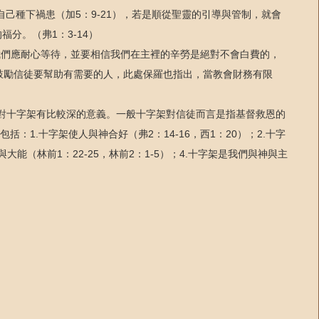
己種下禍患（加5：9-21），若是順從聖靈的引導與管制，就會
福分。（弗1：3-14）
，我們應耐心等待，並要相信我們在主裡的辛勞是絕對不會白費的，
保羅鼓勵信徒要幫助有需要的人，此處保羅也指出，當教會財務有限
中對十字架有比較深的意義。一般十字架對信徒而言是指基督救恩的
1.十字架使人與神合好（弗2：14-16，西1：20）；2.十字
大能（林前1：22-25，林前2：1-5）；4.十字架是我們與神與主