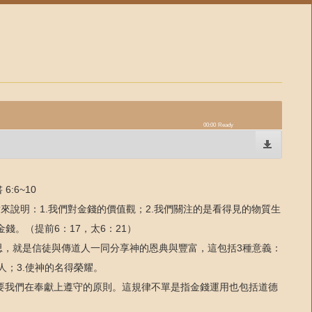
00:00
Ready
6:6~10
來說明：1.我們對金錢的價值觀；2.我們關注的是看得見的物質生
錢。（提前6：17，太6：21）
思，就是信徒與傳道人一同分享神的恩典與豐富，這包括3種意義：
人；3.使神的名得榮耀。
是神要我們在奉獻上遵守的原則。這規律不單是指金錢運用也包括道德