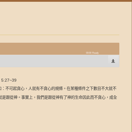
00:00
Ready
:27~39
如：不可起貪心，人就有不貪心的規條。在某
種條件
之下
數目不大
就不
就是跟從神。事實上，我們是跟從神有了神的生命因此而不貪心，成全