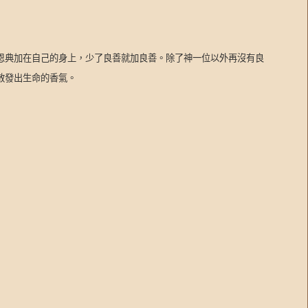
恩典加在自己的身上，少了良善就加良善。除了神一位以外再沒有良
散發出生命的香氣。