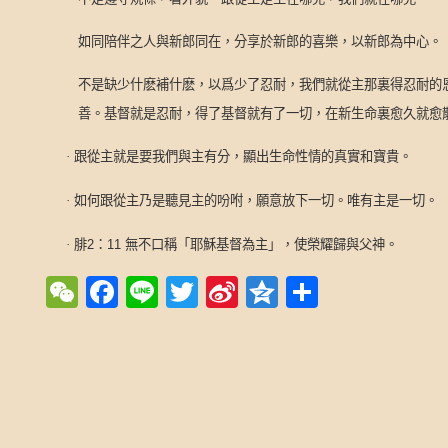
如同陪伴之人與新郎同在，分享
於
新郎的喜樂，以新郎為中心。
不是缺少什麽補什麽，以爲少了忍耐，我們就從主那裏得忍耐的
善。基督就是忍耐，得了基督就有了一切，在新生命裏愈久就愈
·
跟從主就是要我們與
主
有分，
顯出
生命性情的真實和寶貴。
·
如何跟從主乃是聽見主的吩咐，願意放下一切。唯有主是一切。
·
腓
2
：
11
無不口稱「耶穌基督為主」，使榮耀歸與父神。
WeChat
Facebook
Line
Twitter
Sina
Qzone
Share
Weibo
Post navigation