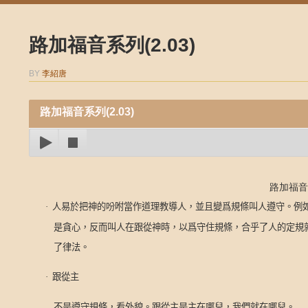
路加福音系列(2.03)
BY
李紹唐
路加福音系列(2.03)
路加福音 5
·
人易於把神的吩咐當作道理教導人，並且變爲規條叫人遵守。例
是貪心，反而叫人在跟從神時，
以爲
守住規條，合乎了人的定規
了律法。
·
跟從主
不是遵守規條，看外貌。跟從主是主在哪兒，我們就在哪兒。