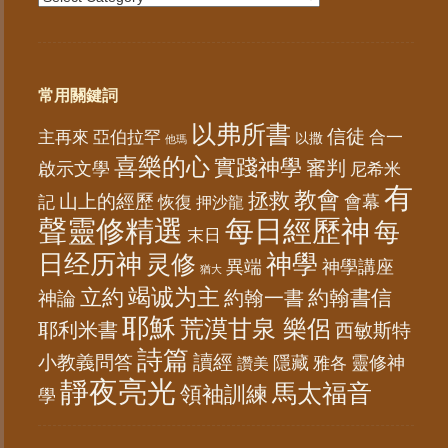
常用關鍵詞
以弗所書
信徒
亞伯拉罕
主再來
合一
以撒
他瑪
喜樂的心
實踐神學
審判
啟示文學
尼希米
有
教會
拯救
山上的經歷
會幕
記
恢復
押沙龍
聲靈修精選
每日經歷神
每
末日
日经历神
神學
灵修
異端
神學講座
猶大
竭诚为主
立約
約翰書信
神論
約翰一書
耶穌
荒漠甘泉 樂侶
耶利米書
西敏斯特
詩篇
讀經
小教義問答
隱藏
靈修神
雅各
讚美
靜夜亮光
馬太福音
領袖訓練
學