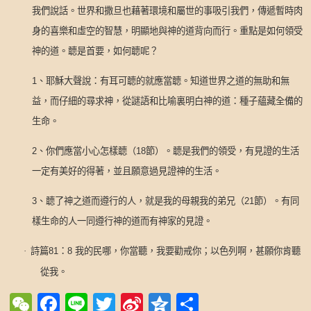
我們說話。世界和撒旦也藉著環境和屬世的事吸引我們，傳遞暫時肉
身的喜樂和虛空的智慧，明顯地與神的道背向而行。重點是如何領受
神的道。聼是首要，如何聼呢？
1
、耶穌大聲說：有耳可聼的就應當聼。知道世界之道的無助和無
益，而仔細的尋求神，從謎語和比喻裏明白神的道：種子蘊藏全備的
生命。
2
、你們應當小心怎樣聼（
18
節）。聼是我們的領受，有見證的生活
一定有美好的得著，並且願意過見證神的生活。
3
、聼了神之道而遵行的人，就是我的母親我的弟兄（
21
節）。有同
樣生命的人一同遵行神的道而有神家的見證。
·
詩篇
81
：
8
我的民哪，你當聽，我要勸戒你；以色列啊，甚願你肯聽
從我。
WeChat
Facebook
Line
Twitter
Sina
Qzone
Share