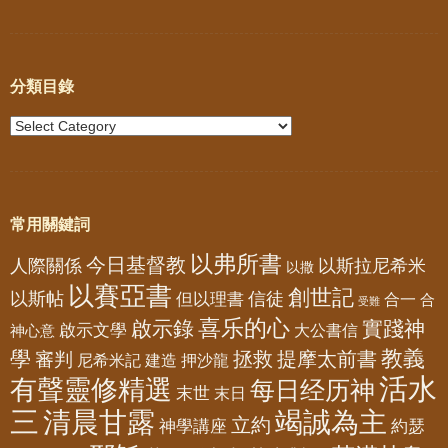
分類目錄
常用關鍵詞
以弗所書
今日基督教
人際關係
以斯拉尼希米
以撒
以賽亞書
創世記
以斯帖
但以理書
信徒
合一
合
受難
喜乐的心
啟示錄
實踐神
啟示文學
大公書信
神心意
教義
學
拯救
提摩太前書
審判
尼希米記
建造
押沙龍
活水
有聲靈修精選
每日经历神
末世
末日
三
清晨甘露
竭誠為主
立約
神學講座
約瑟