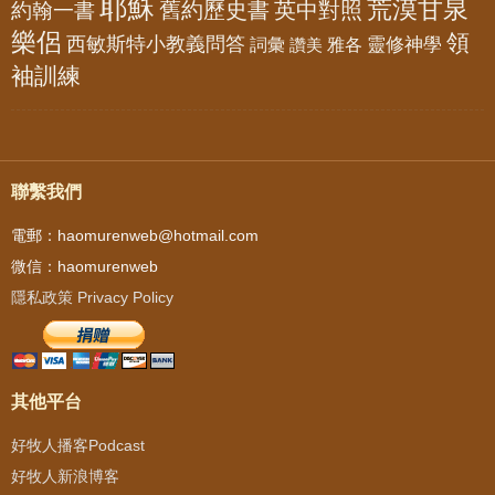
耶穌
荒漠甘泉
舊約歷史書
英中對照
約翰一書
樂侶
領
西敏斯特小教義問答
靈修神學
詞彙
雅各
讚美
袖訓練
聯繫我們
電郵：haomurenweb@hotmail.com
微信：haomurenweb
隱私政策 Privacy Policy
其他平台
好牧人播客Podcast
好牧人新浪博客