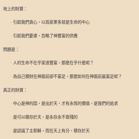
地上的財寶：
·
引起我們貪心，
以爲
家業多就是生命的中心
·
引起我們憂慮，忽略了神豐富的供應
問題是：
·
人的生命不在乎
家道
豐富，那麽在乎什麽呢？
·
為自己積財在神面前卻不富足，那麽如何在神面前最富足呢？
真正的財寶：
·
中心是神的囯，是出於天，才有永恆的價值，是我們的追求
·
是可以積存於天，是永存
永不衰殘
的
·
是認識了主耶穌，而在天上有分，積存於天