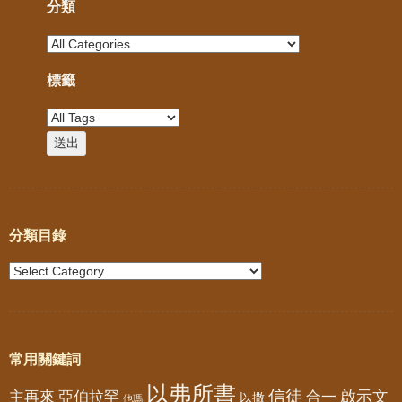
分類
標籤
分類目錄
常用關鍵詞
以弗所書
信徒
亞伯拉罕
啟示文
主再來
合一
以撒
他瑪