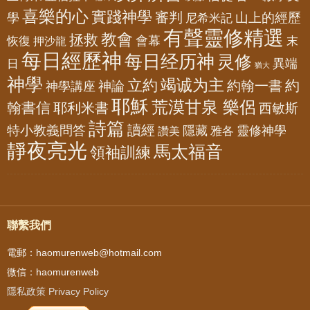
喜樂的心
實踐神學
審判
山上的經歷
學
尼希米記
有聲靈修精選
教會
拯救
會幕
恢復
押沙龍
末
每日經歷神
每日经历神
灵修
異端
日
猶大
神學
竭诚为主
立約
約
神論
約翰一書
神學講座
耶穌
荒漠甘泉 樂侶
翰書信
耶利米書
西敏斯
詩篇
讀經
特小教義問答
隱藏
靈修神學
雅各
讚美
靜夜亮光
馬太福音
領袖訓練
聯繫我們
電郵：haomurenweb@hotmail.com
微信：haomurenweb
隱私政策 Privacy Policy