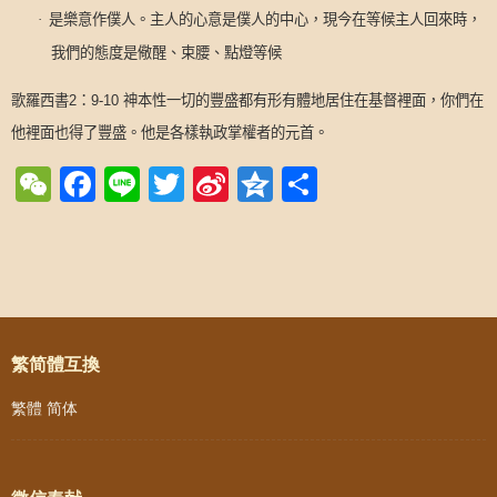
·
是樂意作僕人。主人的心意是僕人的中心，現今在等候主人回來時，
我們的態度是儆醒、束腰、點燈等候
歌羅西書
2
：
9-10
神本性一切的豐盛都有形有體地居住在基督裡面，你們在
他裡面也得了豐盛。他是各樣執政掌權者的元首。
WeChat
Facebook
Line
Twitter
Sina
Qzone
Share
Weibo
Post navigation
繁简體互換
繁體
简体